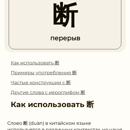
断
перерыв
Как использовать 断
Примеры употребления 断
Частые конструкции с 断
Другие слова с иероглифом 断
Как использовать
断
Слово 断 (duàn) в китайском языке
используется в различных контекстах, но чаще