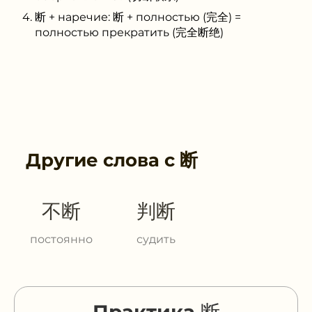
断 + наречие: 断 + полностью (完全) =
полностью прекратить (完全断绝)
Другие слова с
断
不断
判断
постоянно
судить
Практика 断