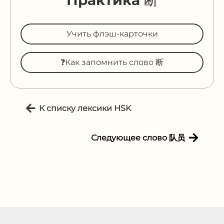
Учить флэш-карточки
❓Как запомнить слово 断
К списку лексики HSK
Следующее слово 队员