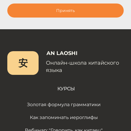
Принять
AN LAOSHI
安
Онлайн-школа китайского
языка
КУРСЫ
Золотая формула грамматики
Как запоминать иероглифы
Вебинар: "Говорить, как китаец"