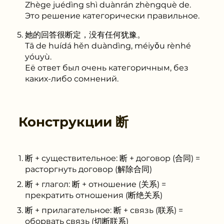
Zhège juédìng shì duànrán zhèngquè de.
Это решение категорически правильное.
她的回答很断定，没有任何犹豫。
Tā de huídá hěn duàndìng, méiyǒu rènhé
yóuyù.
Её ответ был очень категоричным, без
каких-либо сомнений.
Конструкции
断
断 + существительное: 断 + договор (合同) =
расторгнуть договор (解除合同)
断 + глагол: 断 + отношение (关系) =
прекратить отношения (断绝关系)
断 + прилагательное: 断 + связь (联系) =
оборвать связь (切断联系)