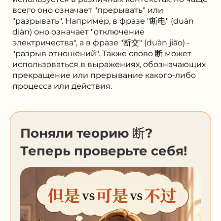
всего оно означает "прерывать" или
"разрывать". Например, в фразе "断电" (duàn
diàn) оно означает "отключение
электричества", а в фразе "断交" (duàn jiāo) -
"разрыв отношений". Также слово 断 может
использоваться в выражениях, обозначающих
прекращение или прерывание какого-либо
процесса или действия.
Поняли теорию 断?
Теперь проверьте себя!