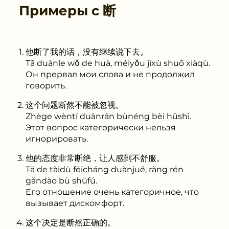
Примеры с
断
他断了我的话，没有继续说下去。
Tā duànle wǒ de huà, méiyǒu jìxù shuō xiàqù.
Он прервал мои слова и не продолжил
говорить.
这个问题断然不能被忽视。
Zhège wèntí duànrán bùnéng bèi hūshì.
Этот вопрос категорически нельзя
игнорировать.
他的态度非常断绝，让人感到不舒服。
Tā de tàidù fēicháng duànjué, ràng rén
gǎndào bù shūfú.
Его отношение очень категоричное, что
вызывает дискомфорт.
这个决定是断然正确的。