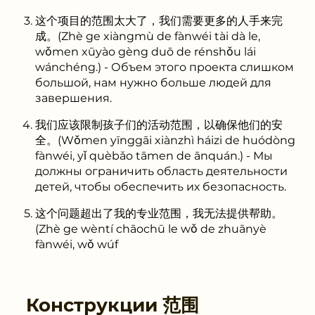
这个项目的范围太大了，我们需要更多的人手来完
成。(Zhè ge xiàngmù de fànwéi tài dà le,
wǒmen xūyào gèng duō de rénshǒu lái
wánchéng.) - Объем этого проекта слишком
большой, нам нужно больше людей для
завершения.
我们应该限制孩子们的活动范围，以确保他们的安
全。(Wǒmen yīnggāi xiànzhì háizi de huódòng
fànwéi, yǐ quèbǎo tāmen de ānquán.) - Мы
должны ограничить область деятельности
детей, чтобы обеспечить их безопасность.
这个问题超出了我的专业范围，我无法提供帮助。
(Zhè ge wèntí chāochū le wǒ de zhuānyè
fànwéi, wǒ wúf
Конструкции
范围