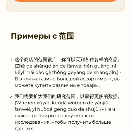
Примеры с
范围
这个商店的范围很广，你可以买到各种各样的商品。
(Zhè ge shāngdiàn de fànwéi hěn guǎng, nǐ
kěyǐ mǎi dào gèzhǒng gèyàng de shāngpǐn.) -
В этом магазине большой ассортимент, вы
можете купить различные товары.
我们需要扩大我们的研究范围，以获得更多的数据。
(Wǒmen xūyào kuòdà wǒmen de yánjiū
fànwéi, yǐ huòdé gèng duō de shùjù.) - Нам
нужно расширить нашу область
исследования, чтобы получить больше
данных.