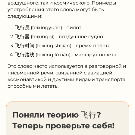
воздушного, так и космического. Примеры
употребления этого слова могут быть
следующими:
飞行员 (fēixíngyuán) - пилот
飞行器 (fēixíngqì) - воздушное судно
飞行时间 (fēixíng shíjiān) - время полета
飞行路线 (fēixíng lùxiàn) - маршрут полета
Это слово часто используется в разговорной и
письменной речи, связанной с авиацией,
космонавтикой и другими видами транспорта,
способными летать.
Поняли теорию 飞行?
Теперь проверьте себя!