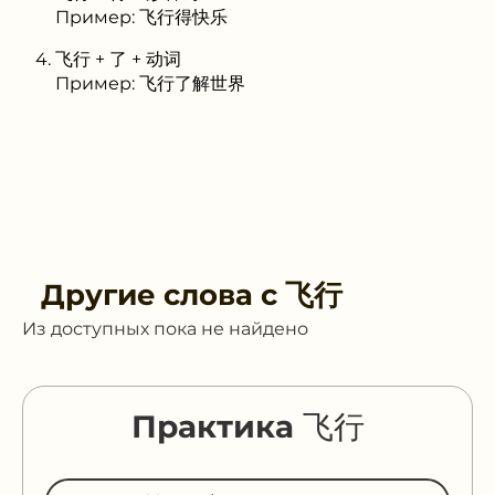
Пример: 飞行得快乐
飞行 + 了 + 动词
Пример: 飞行了解世界
Другие слова с
飞行
Из доступных пока не найдено
Практика 飞行