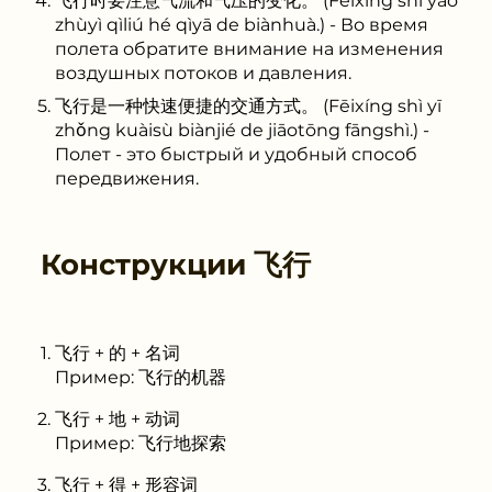
飞行时要注意气流和气压的变化。 (Fēixíng shí yào
zhùyì qìliú hé qìyā de biànhuà.) - Во время
полета обратите внимание на изменения
воздушных потоков и давления.
飞行是一种快速便捷的交通方式。 (Fēixíng shì yī
zhǒng kuàisù biànjié de jiāotōng fāngshì.) -
Полет - это быстрый и удобный способ
передвижения.
Конструкции
飞行
飞行 + 的 + 名词
Пример: 飞行的机器
飞行 + 地 + 动词
Пример: 飞行地探索
飞行 + 得 + 形容词