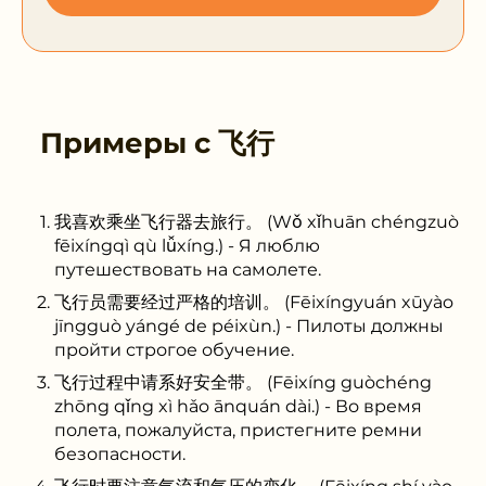
Примеры с
飞行
我喜欢乘坐飞行器去旅行。 (Wǒ xǐhuān chéngzuò
fēixíngqì qù lǚxíng.) - Я люблю
путешествовать на самолете.
飞行员需要经过严格的培训。 (Fēixíngyuán xūyào
jīngguò yángé de péixùn.) - Пилоты должны
пройти строгое обучение.
飞行过程中请系好安全带。 (Fēixíng guòchéng
zhōng qǐng xì hǎo ānquán dài.) - Во время
полета, пожалуйста, пристегните ремни
безопасности.