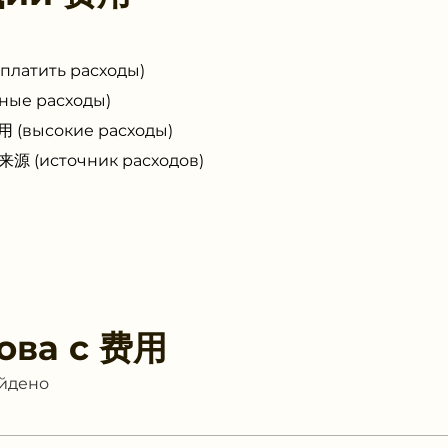
атить расходы)
ые расходы)
высокие расходы)
 (источник расходов)
ова с
费用
айдено