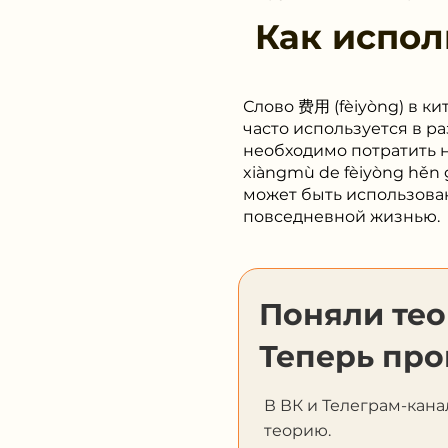
Как испол
Слово 费用 (fèiyòng) в ки
часто используется в р
необходимо потратить
xiàngmù de fèiyòng hěn 
может быть использован
повседневной жизнью.
Поняли те
Теперь про
В ВК и Телеграм-кана
теорию.