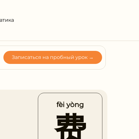
атика
Записаться на пробный урок →
fèi yòng
费