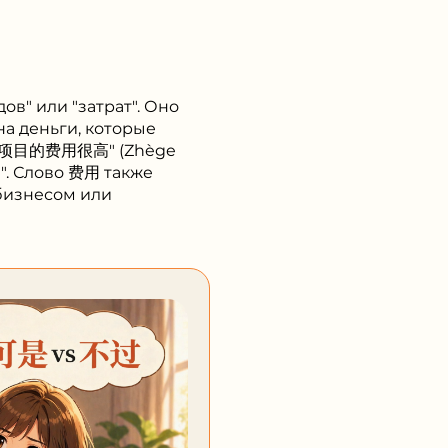
ов" или "затрат". Оно
на деньги, которые
"这个项目的费用很高" (Zhège
а". Слово 费用 также
 бизнесом или