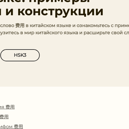
 и конструкции
ь слово 费用 в китайском языке и ознакомьтесь с при
узитесь в мир китайского языка и расширьте свой 
HSK3
ия 费用
с 费用
глифом 费用