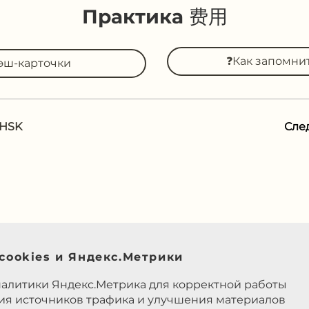
Практика 费用
❓Как запомни
эш-карточки
 HSK
Сле
cookies и Яндекс.Метрики
налитики Яндекс.Метрика для корректной работы
ния источников трафика и улучшения материалов