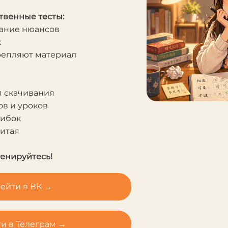
твенные тесты:
мание нюансов
к
крепляют материал
я скачивания
в и уроков
шибок
Китая
ренируйтесь!
ейти в ВК →
и в Телеграм →