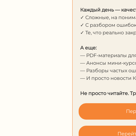
Каждый день — качес
✓ Сложные, на пони
✓ С разбором ошибо
✓ Те, что реально за
А еще:
— PDF-материалы дл
— Анонсы мини-курсо
— Разборы частых о
— И просто новости 
Не просто читайте. Т
Пер
Перейт