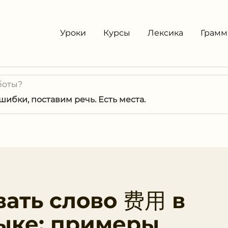
Уроки
Курсы
Лексика
Грамм
боты?
ибки, поставим речь. Есть места.
вать слово 费用 в
ыке: примеры