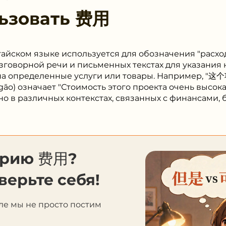
ьзовать
费用
тайском языке используется для обозначения "расход
азговорной речи и письменных текстах для указания 
 на определенные услуги или товары. Например, 
gāo) означает "Стоимость этого проекта очень высок
о в различных контекстах, связанных с финансами,
орию 费用?
верьте себя!
ле мы не просто постим