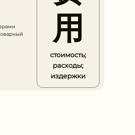
用
мерами
словарный
стоимость;
расходы;
издержки