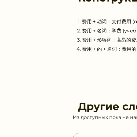
费用 + 动词：支付费用 (опл
费用 + 名词：学费 (учебн
费用 + 形容词：高昂的费用 (
费用 + 的 + 名词：费用的来源
Другие сл
Из доступных пока не н