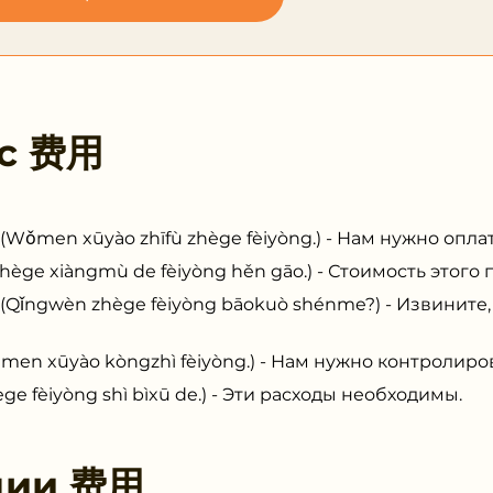
 с
费用
 xūyào zhīfù zhège fèiyòng.) - Нам нужно оплати
iàngmù de fèiyòng hěn gāo.) - Стоимость этого п
èn zhège fèiyòng bāokuò shénme?) - Извините, ч
ūyào kòngzhì fèiyòng.) - Нам нужно контролиров
iyòng shì bìxū de.) - Эти расходы необходимы.
ции
费用