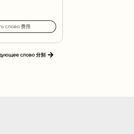
ть слово 费用
дующее слово 分别