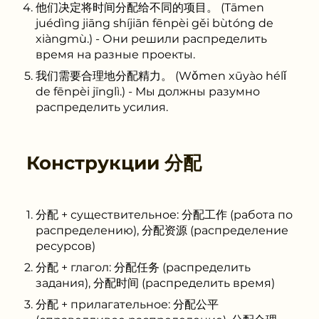
他们决定将时间分配给不同的项目。 (Tāmen
juédìng jiāng shíjiān fēnpèi gěi bùtóng de
xiàngmù.) - Они решили распределить
время на разные проекты.
我们需要合理地分配精力。 (Wǒmen xūyào hélǐ
de fēnpèi jīnglì.) - Мы должны разумно
распределить усилия.
Конструкции
分配
分配 + существительное: 分配工作 (работа по
распределению), 分配资源 (распределение
ресурсов)
分配 + глагол: 分配任务 (распределить
задания), 分配时间 (распределить время)
分配 + прилагательное: 分配公平