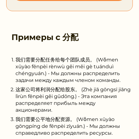
Примеры с
分配
我们需要分配任务给每个团队成员。 (Wǒmen
xūyào fēnpèi rènwù gěi měi gè tuánduì
chéngyuán.) - Мы должны распределить
задачи между каждым членом команды.
这家公司将利润分配给股东。 (Zhè jiā gōngsī jiāng
lìrùn fēnpèi gěi gǔdōng.) - Эта компания
распределяет прибыль между
акционерами.
我们需要公平地分配资源。 (Wǒmen xūyào
gōngpíng de fēnpèi zīyuán.) - Мы должны
справедливо распределить ресурсы.