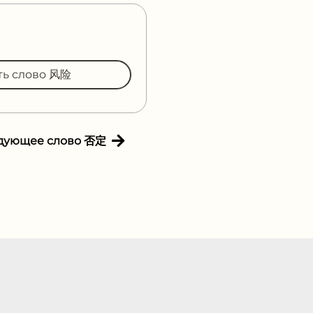
ть слово 风险
дующее слово 否定