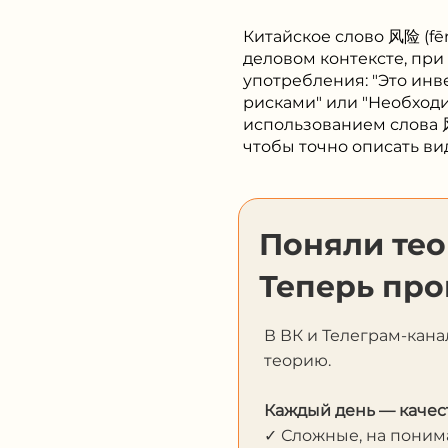
Китайское слово 风险 (fēn
деловом контексте, при
употребления: "Это и
рисками" или "Необход
использованием слова 
чтобы точно описать ви
Поняли те
Теперь про
В ВК и Телеграм-кана
теорию.
Каждый день — качес
✓ Сложные, на пони