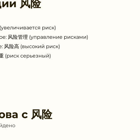
ции
风险
увеличивается риск)
ое: 风险管理 (управление рисками)
е: 风险高 (высокий риск)
 (риск серьезный)
ова с
风险
айдено