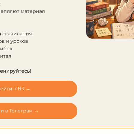
к
крепляют материал
я скачивания
в и уроков
шибок
Китая
ренируйтесь!
ейти в ВК →
и в Телеграм →