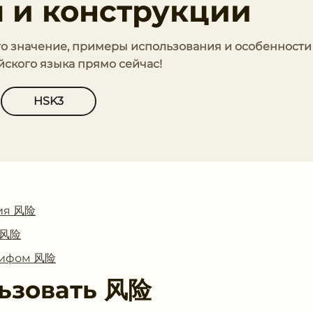
 и конструкции
его значение, примеры использования и особенности
йского языка прямо сейчас!
HSK3
ия 风险
с 风险
глифом 风险
ьзовать
风险