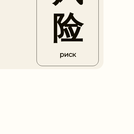
险
риск