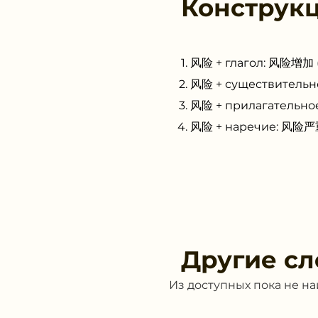
Конструк
风险 + глагол: 风险增加 (
风险 + существительн
风险 + прилагательно
风险 + наречие: 风险严重
Другие сл
Из доступных пока не н