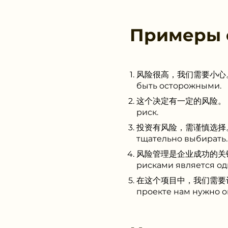
Примеры
风险很高，我们需要小心。 (fēng
быть осторожными.
这个决定有一定的风险。 (zhège
риск.
投资有风险，需谨慎选择。 (tóuzī
тщательно выбирать.
风险管理是企业成功的关键之一。 (fē
рисками является од
在这个项目中，我们需要评估风险。 (
проекте нам нужно о