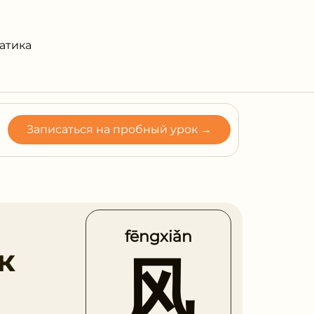
атика
Записаться на пробный урок →
fēngxiǎn
к
风