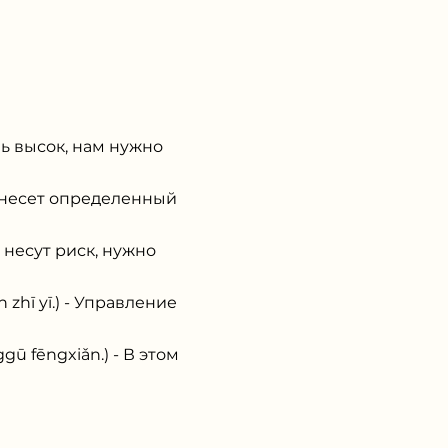
ь высок, нам нужно
 несет определенный
несут риск, нужно
ī yī.) - Управление
ēngxiǎn.) - В этом