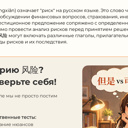
gxiǎn) означает "риск" на русском языке. Это слово 
 обсуждении финансовых вопросов, страхования, ин
нвестиционное предложение сопряжено с определе
имо провести анализ рисков перед принятием решен
风险 могут включать различные глаголы, прилагатель
ды рисков и их последствия.
орию 风险?
верьте себя!
ле мы не просто постим
твенные тесты:
мание нюансов