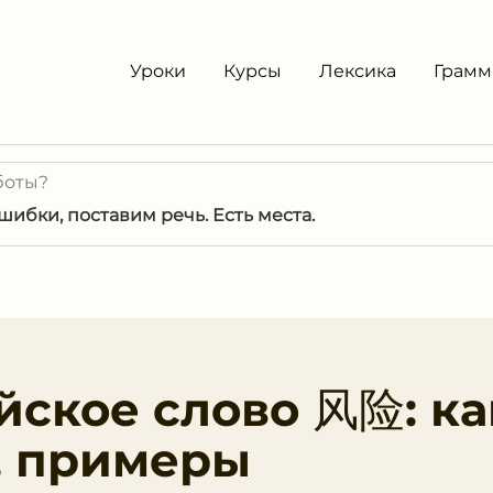
Уроки
Курсы
Лексика
Грамм
боты?
ибки, поставим речь. Есть места.
йское слово 风险: ка
, примеры