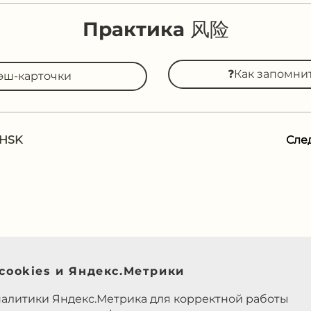
Практика 风险
❓Как запомни
эш-карточки
 HSK
Сле
cookies и Яндекс.Метрики
налитики Яндекс.Метрика для корректной работы