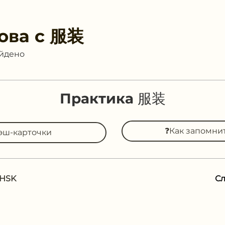
ова с
服装
айдено
Практика 服装
❓Как запомни
эш-карточки
 HSK
С