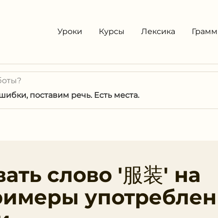
Уроки
Курсы
Лексика
Грамм
боты?
ибки, поставим речь. Есть места.
ать слово '服装' на
римеры употреблен