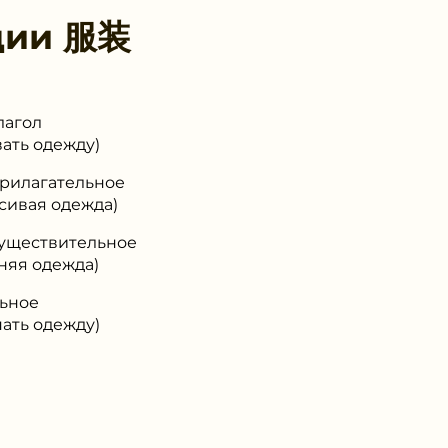
ции
服装
лагол
ать одежду)
прилагательное
ивая одежда)
существительное
яя одежда)
льное
ать одежду)