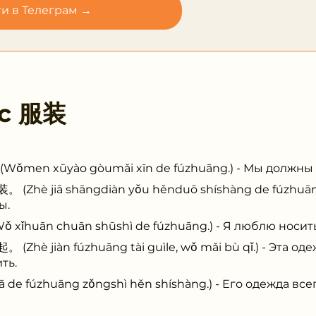
и в Телеграм →
 с
服装
 xūyào gòumǎi xīn de fúzhuāng.) - Мы должны к
 jiā shāngdiàn yǒu hěnduō shíshàng de fúzhuāng.
ы.
uān chuān shūshì de fúzhuāng.) - Я люблю носить
jiàn fúzhuāng tài guìle, wǒ mǎi bù qǐ.) - Эта оде
ть.
úzhuāng zǒngshì hěn shíshàng.) - Его одежда всег