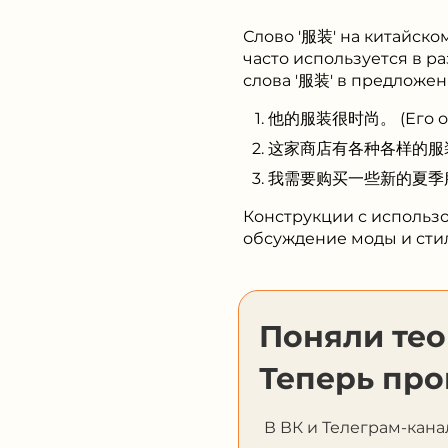
Слово '服装' на китайско
часто используется в р
слова '服装' в предложен
他的服装很时尚。 (Его оде
这家商店有各种各样的服装。 (В 
我需要购买一些新的夏季服装。 (
Конструкции с использо
обсуждение моды и стил
Поняли те
Теперь про
В ВК и Телеграм-кана