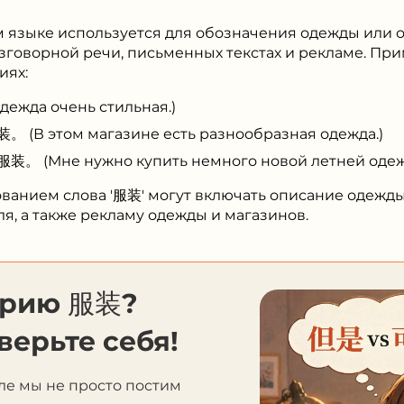
м языке используется для обозначения одежды или 
азговорной речи, письменных текстах и рекламе. П
иях:
жда очень стильная.)
этом магазине есть разнообразная одежда.)
Мне нужно купить немного новой летней одеж
ванием слова '服装' могут включать описание одежды
я, а также рекламу одежды и магазинов.
орию 服装?
верьте себя!
ле мы не просто постим