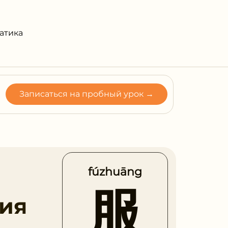
атика
Записаться на пробный урок →
fúzhuāng
服
ия