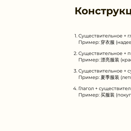
Конструк
Существительное + г
Пример: 穿衣服 (надев
Существительное + 
Пример: 漂亮服装 (крас
Существительное + 
Пример: 夏季服装 (летн
Глагол + существите
Пример: 买服装 (покуп