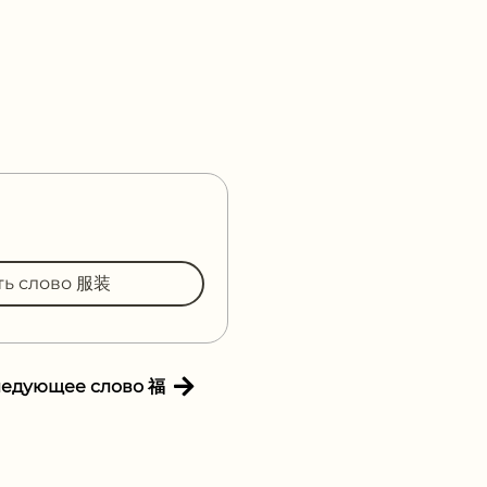
ть слово 服装
ледующее слово 福