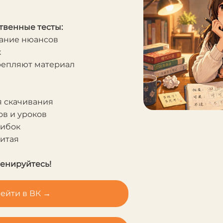
твенные тесты:
мание нюансов
к
крепляют материал
я скачивания
в и уроков
шибок
Китая
ренируйтесь!
ейти в ВК →