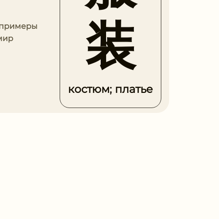
装
ы примеры
мир
костюм; платье