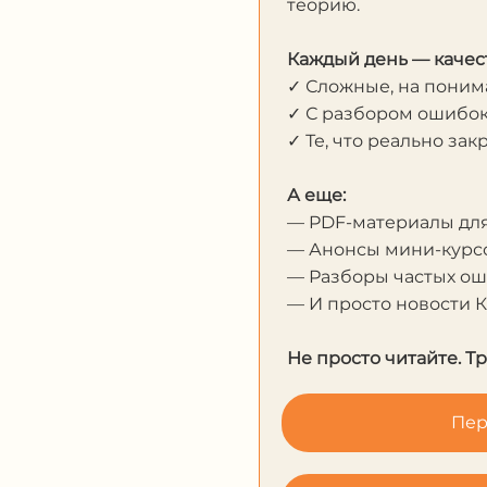
теорию.
Каждый день — качес
✓ Сложные, на пони
✓ С разбором ошибо
✓ Те, что реально за
А еще:
— PDF-материалы дл
— Анонсы мини-курсо
— Разборы частых о
— И просто новости 
Не просто читайте. Т
Пер