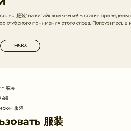
и
 слово '服装' на китайском языке! В статье приведен
е глубокого понимания этого слова. Погрузитесь в 
HSK3
ия 服装
с 服装
глифом 服装
ьзовать
服装