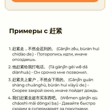
Примеры с
赶紧
赶紧走，不然会迟到的。 (Gǎnjǐn zǒu, bùrán huì
chídào de.) - Поторопись идти, иначе
опоздаешь.
他赶紧给我打电话。 (Tā gǎnjǐn gěi wǒ dǎ
diànhuà.) - Он срочно мне позвонил.
赶紧关上窗户，不然会下雨的。 (Gǎnjǐn guān
shàng chuānghù, bùrán huì xiàyǔ de.) -
Скорее закрой окно, иначе пойдет дождь.
我们赶紧去超市买东西吧。 (Wǒmen gǎnjǐn qù
chāoshì mǎi dōngxī ba.) - Давайте быстро
сходим в супермаркет за покупками.