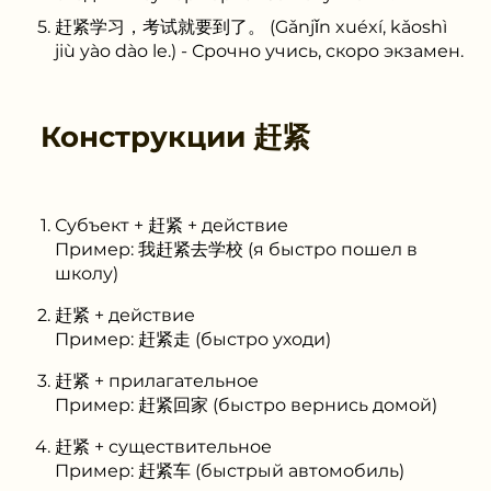
赶紧学习，考试就要到了。 (Gǎnjǐn xuéxí, kǎoshì
jiù yào dào le.) - Срочно учись, скоро экзамен.
Конструкции
赶紧
Субъект + 赶紧 + действие
Пример: 我赶紧去学校 (я быстро пошел в
школу)
赶紧 + действие
Пример: 赶紧走 (быстро уходи)
赶紧 + прилагательное
Пример: 赶紧回家 (быстро вернись домой)
赶紧 + существительное
Пример: 赶紧车 (быстрый автомобиль)