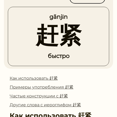
gǎnjǐn
赶紧
быстро
Как использовать 赶紧
Примеры употребления 赶紧
Частые конструкции с 赶紧
Другие слова с иероглифом 赶紧
Как использовать
赶紧