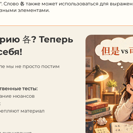
". Слово 各 также может использоваться для выраже
азными элементами.
орию 各? Теперь
себя!
ле мы не просто постим
твенные тесты:
мание нюансов
к
крепляют материал