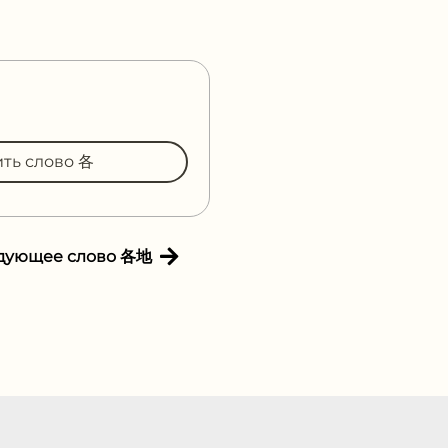
ить слово 各
дующее слово 各地