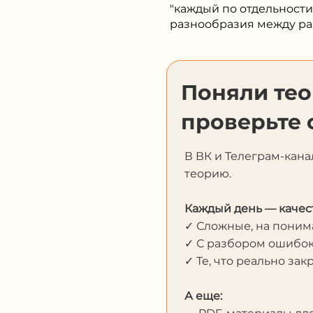
"каждый по отдельности
разнообразия между р
Поняли те
проверьте 
В ВК и Телеграм-кана
теорию.
Каждый день — качес
✓ Сложные, на пони
✓ С разбором ошибо
✓ Те, что реально за
А еще: