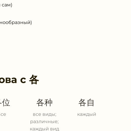
 сам)
нообразный)
ова с
各
各位
各种
各自
все
все виды;
каждый
различные;
каждый вид