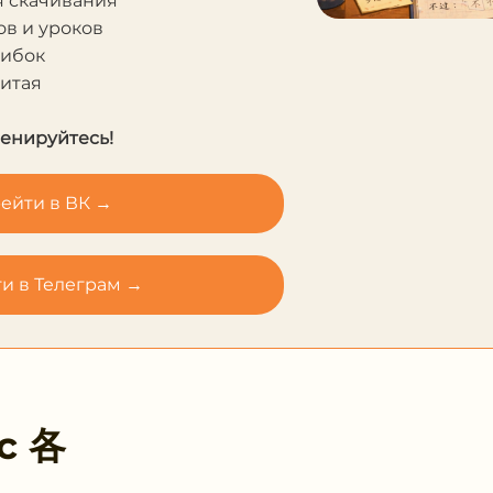
я скачивания
в и уроков
шибок
Китая
ренируйтесь!
ейти в ВК →
и в Телеграм →
 с
各