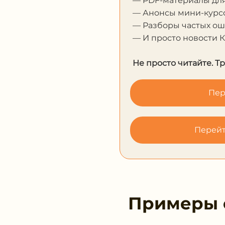
— PDF-материалы дл
— Анонсы мини-курсо
— Разборы частых о
— И просто новости 
Не просто читайте. Т
Пер
Перейт
Примеры