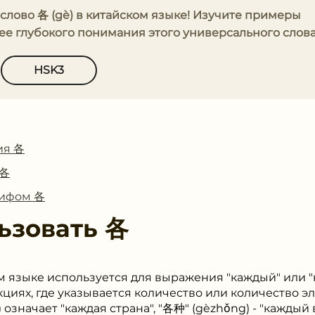
 слово 各 (gè) в китайском языке! Изучите примеры
ее глубокого понимания этого универсального слова
HSK3
ия 各
 各
лифом 各
ьзовать
各
ом языке используется для выражения "каждый" или "
кциях, где указывается количество или количество э
значает "каждая страна", "各种" (gèzhǒng) - "каждый ви