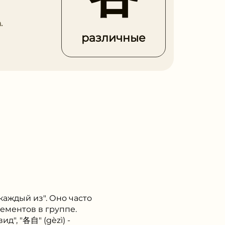
.
различные
каждый из". Оно часто
лементов в группе.
д", "各自" (gèzì) -