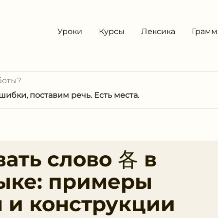
Уроки
Курсы
Лексика
Грамм
боты?
ибки, поставим речь. Есть места.
вать слово 各 в
ыке: примеры
 и конструкции