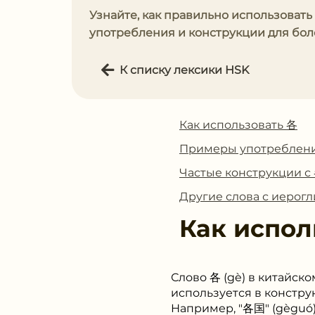
Узнайте, как правильно использовать
употребления и конструкции для бол
К списку лексики HSK
Как использовать 各
Примеры употреблен
Частые конструкции с
Другие слова с иерог
Как испол
Слово 各 (gè) в китайск
используется в констру
Например, "各国" (gèguó) о