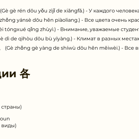
rén dōu yǒu zìjǐ de xiǎngfǎ.) - У каждого человек
 yánsè dōu hěn piàoliang.) - Все цвета очень кра
ngxué qǐng zhùyì.) - Внимание, уважаемые студен
e qìhòu dōu bù yīyàng.) - Климат в разных местах
hǒng gè yàng de shíwù dōu hěn měiwèi.) - Все ви
ции
各
 страны)
Noun
 виды)