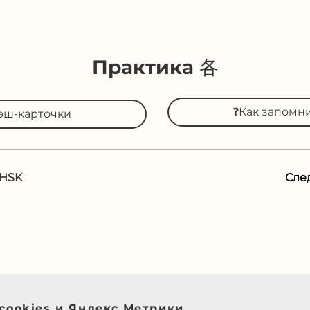
Практика 各
❓Как запомн
эш-карточки
 HSK
Сле
cookies и Яндекс.Метрики