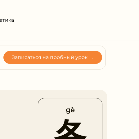
атика
Записаться на пробный урок →
gè
各