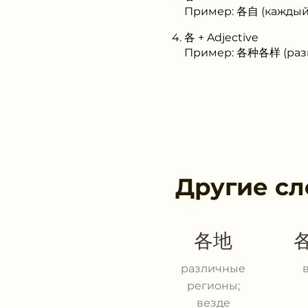
Пример: 各自 (каждый
各 + Adjective
Пример: 各种各样 (раз
Другие сл
各地
различные
регионы;
везде