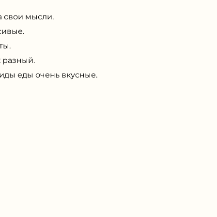
а свои мысли.
сивые.
ты.
 разный.
ды еды очень вкусные.