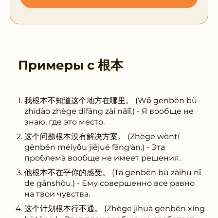
Примеры с
根本
我根本不知道这个地方在哪里。 (Wǒ gēnběn bù
zhīdào zhège dìfāng zài nǎlǐ.) - Я вообще не
знаю, где это место.
这个问题根本没有解决方案。 (Zhège wèntí
gēnběn méiyǒu jiějué fāng'àn.) - Эта
проблема вообще не имеет решения.
他根本不在乎你的感受。 (Tā gēnběn bù zàihu nǐ
de gǎnshòu.) - Ему совершенно все равно
на твои чувства.
这个计划根本行不通。 (Zhège jìhuà gēnběn xíng