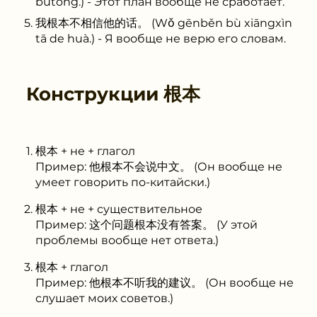
bùtōng.) - Этот план вообще не сработает.
我根本不相信他的话。 (Wǒ gēnběn bù xiāngxìn
tā de huà.) - Я вообще не верю его словам.
Конструкции
根本
根本 + не + глагол
Пример: 他根本不会说中文。 (Он вообще не
умеет говорить по-китайски.)
根本 + не + существительное
Пример: 这个问题根本没有答案。 (У этой
проблемы вообще нет ответа.)
根本 + глагол
Пример: 他根本不听我的建议。 (Он вообще не
слушает моих советов.)