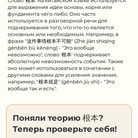
Слово '根本' на китайском языке используется
для выражения идеи основы, корня или
фундамента чего-либо. Оно часто
используется в разговорной речи для
подчеркивания того, что что-то является
основным или необходимым. Например, в
фразе "这件事情根本不可能" (Zhè jiàn shìqíng
gēnběn bù kěnéng) - "Это вообще
невозможно", слово '根本' подчеркивает
абсолютную невозможность события. Также
оно может использоваться в сочетании с
другими словами для усиления значения,
например, "根本就是" (gēnběn jiù shì) - "Это
вообще так и есть".
Поняли теорию 根本?
Теперь проверьте себя!