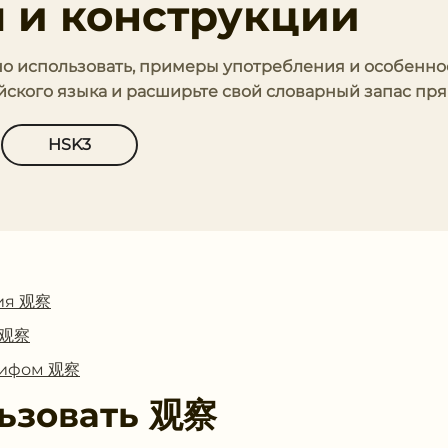
 и конструкции
ьно использовать, примеры употребления и особенно
йского языка и расширьте свой словарный запас пря
HSK3
ия 观察
с 观察
глифом 观察
ьзовать
观察