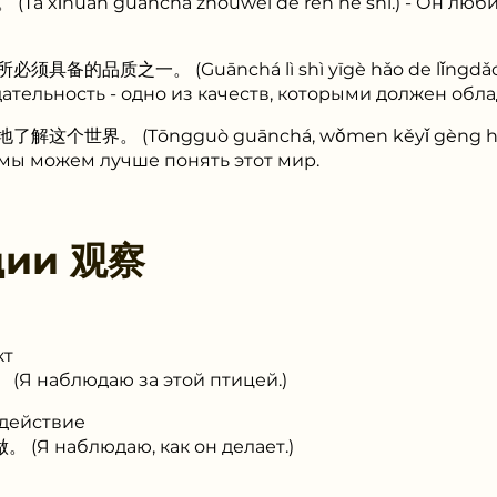
ǐhuān guānchá zhōuwéi de rén hé shì.) - Он люби
品质之一。 (Guānchá lì shì yīgè hǎo de lǐngdǎozhě
блюдательность - одно из качеств, которыми должен об
。 (Tōngguò guānchá, wǒmen kěyǐ gèng hǎo de l
мы можем лучше понять этот мир.
ции
观察
кт
 наблюдаю за этой птицей.)
 действие
Я наблюдаю, как он делает.)