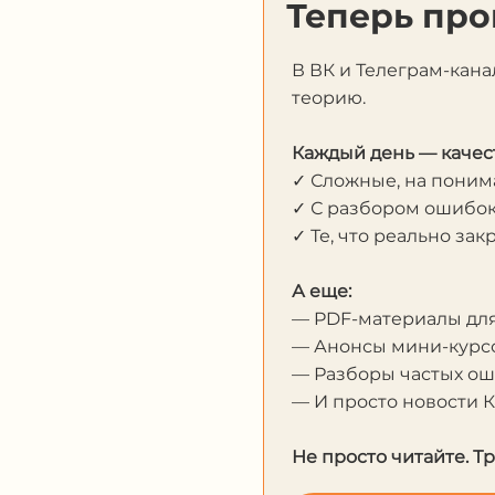
Теперь про
В ВК и Телеграм-кана
теорию.
Каждый день — качес
✓ Сложные, на пони
✓ С разбором ошибо
✓ Те, что реально за
А еще:
— PDF-материалы дл
— Анонсы мини-курсо
— Разборы частых о
— И просто новости 
Не просто читайте. Т