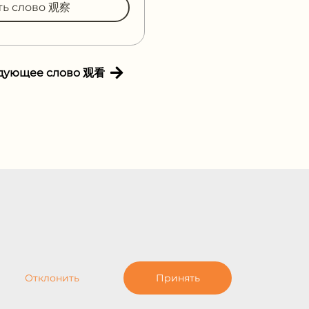
ть слово 观察
дующее слово 观看
Отклонить
Принять