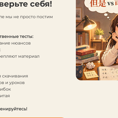
верьте себя!
ле мы не просто постим
твенные тесты:
мание нюансов
к
крепляют материал
я скачивания
в и уроков
шибок
Китая
ренируйтесь!