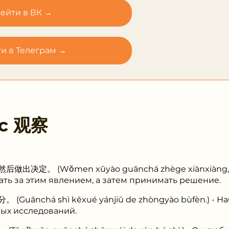
ейти в ВК →
и в Телеграм →
 с
观察
。 (Wǒmen xūyào guānchá zhège xiànxiàng, ránh
ть за этим явлением, а затем принимать решение.
nchá shì kēxué yánjiū de zhòngyào bùfèn.) - На
ых исследований.