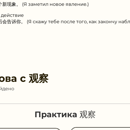
象。 (Я заметил новое явление.)
 действие
你。 (Я скажу тебе после того, как закончу набл
ова с
观察
айдено
Практика 观察