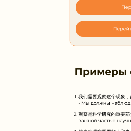
Пер
Перейт
Примеры
我们需要观察这个现象，然后做出决定
- Мы должны наблюда
观察是科学研究的重要部分。 (Guā
важной частью научн