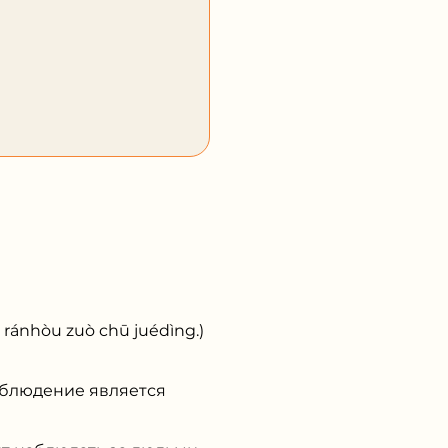
òu zuò chū juédìng.)
блюдение является