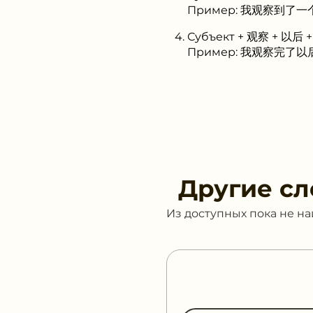
Пример: 我观察到了一个新现
Субъект + 观察 + 以后 +
Пример: 我观察完了以后会告诉
Другие сл
Из доступных пока не н