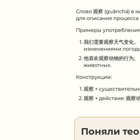
Слово 观察 (guānchá) в к
для описания процесса 
Примеры употребления
我们需要观察天气变化。 (Wǒme
изменениями погоды
他喜欢观察动物的行为。 (Tā xǐ
животных.
Конструкции:
观察 + существительно
观察 + действие: 观察动
Поняли те