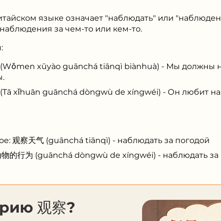
итайском языке означает "наблюдать" или "наблюден
наблюдения за чем-то или кем-то.
:
n xūyào guānchá tiānqì biànhuà) - Мы должны н
.
huān guānchá dòngwù de xíngwéi) - Он любит на
е: 观察天气 (guānchá tiānqì) - наблюдать за погодой
物的行为 (guānchá dòngwù de xíngwéi) - наблюдать за
орию 观察?