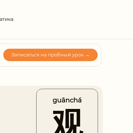
атика
Записаться на пробный урок →
guānchá
观