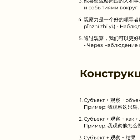
他喜欢观察周围的人和事。 (Tā x
и событиями вокруг.
观察力是一个好的领导者所必须具备的
pǐnzhí zhī yī.) - На
通过观察，我们可以更好地了解这个世界
- Через наблюдение 
Конструк
Субъект + 观察 + объе
Пример: 我观察这只鸟。 (Я
Субъект + 观察 + как +
Пример: 我观察他怎么做。 (
Субъект + 观察 + 结果