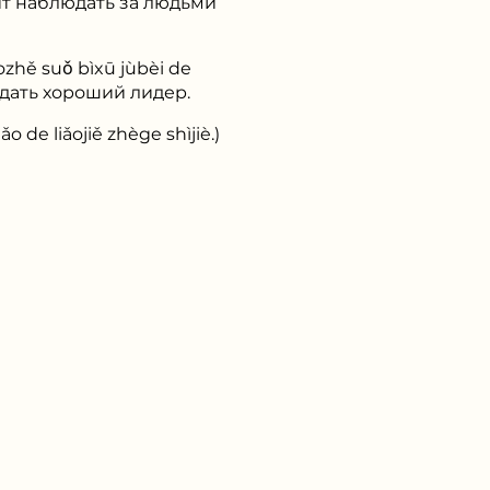
т наблюдать за людьми
 suǒ bìxū jùbèi de
ладать хороший лидер.
iǎojiě zhège shìjiè.)