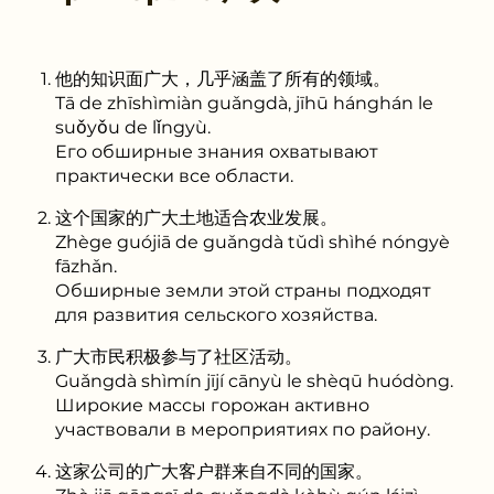
他的知识面广大，几乎涵盖了所有的领域。
Tā de zhīshìmiàn guǎngdà, jīhū hánghán le
suǒyǒu de lǐngyù.
Его обширные знания охватывают
практически все области.
这个国家的广大土地适合农业发展。
Zhège guójiā de guǎngdà tǔdì shìhé nóngyè
fāzhǎn.
Обширные земли этой страны подходят
для развития сельского хозяйства.
广大市民积极参与了社区活动。
Guǎngdà shìmín jījí cānyù le shèqū huódòng.
Широкие массы горожан активно
участвовали в мероприятиях по району.
这家公司的广大客户群来自不同的国家。