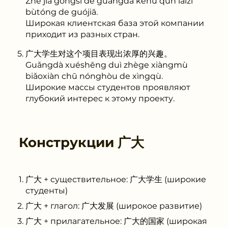
Zhè jiā gōngsī de guǎngdà kèhù qún láizì
bùtóng de guójiā.
Широкая клиентская база этой компании
приходит из разных стран.
广大学生对这个项目表现出浓厚的兴趣。
Guǎngdà xuéshēng duì zhège xiàngmù
biǎoxiàn chū nónghòu de xìngqù.
Широкие массы студентов проявляют
глубокий интерес к этому проекту.
Конструкции
广大
广大 + существительное: 广大学生 (широкие
студенты)
广大 + глагол: 广大发展 (широкое развитие)
广大 + прилагательное: 广大的国家 (широкая