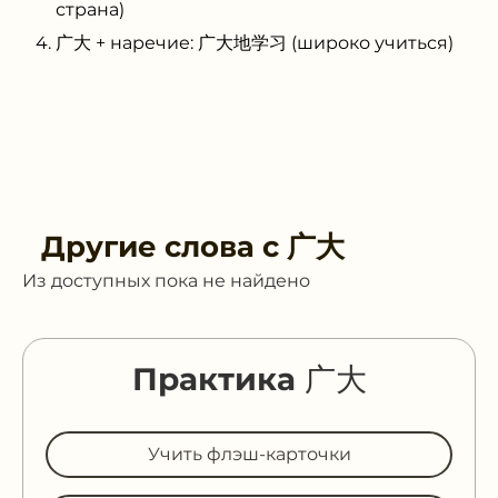
страна)
广大 + наречие: 广大地学习 (широко учиться)
Другие слова с
广大
Из доступных пока не найдено
Практика 广大
Учить флэш-карточки