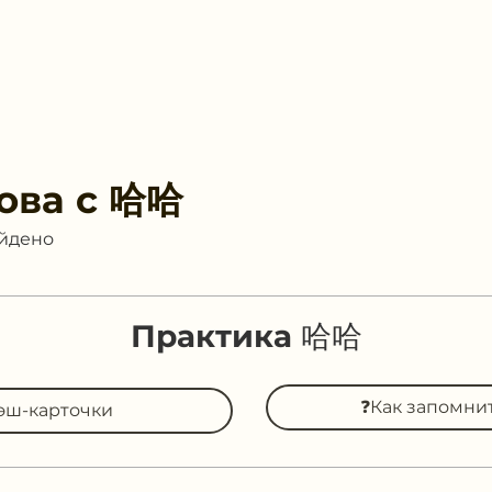
ова с
哈哈
айдено
Практика 哈哈
❓Как запомни
эш-карточки