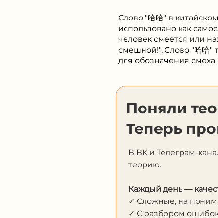
Слово "哈哈" в китайском
использовано как самос
человек смеется или на
смешной!". Слово "哈哈" 
для обозначения смеха 
Поняли те
Теперь про
В ВК и Телеграм-кана
теорию.
Каждый день — качес
✓ Сложные, на пони
✓ С разбором ошибо