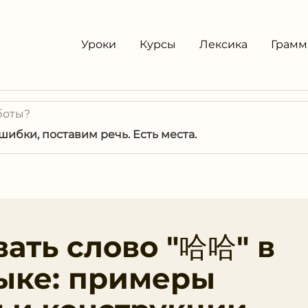
Уроки
Курсы
Лексика
Грамм
боты?
ибки, поставим речь. Есть места.
вать слово "哈哈" в
ыке: примеры