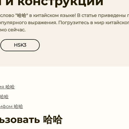
 и конструкции
 слово "哈哈" в китайском языке! В статье приведены
опулярного выражения. Погрузитесь в мир китайског
мо сейчас.
HSK3
ия 哈哈
с 哈哈
глифом 哈哈
ьзовать
哈哈