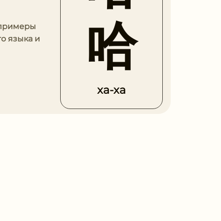
哈
 примеры
о языка и
ха-ха