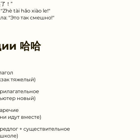
了！”
"Zhè tài hǎo xiào le!"
ла: "Это так смешно!"
ции
哈哈
лагол
зак тяжелый)
прилагательное
ьютер новый)
наречие
и идут вместе)
редлог + существительное
школе)