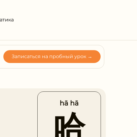
атика
Записаться на пробный урок →
hā hā
哈