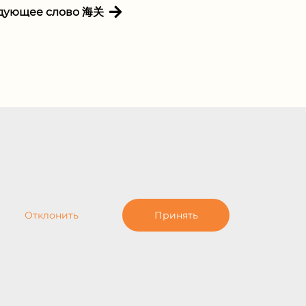
дующее слово 海关
Отклонить
Принять