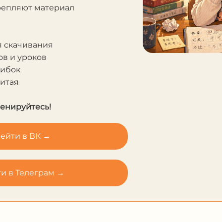
крепляют материал
я скачивания
в и уроков
шибок
Китая
ренируйтесь!
ейти в ВК →
и в Телеграм →