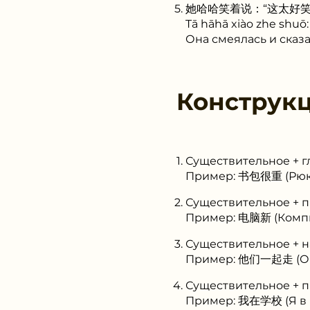
她哈哈笑着说：“这太好笑
Tā hāhā xiào zhe shuō: 
Она смеялась и сказа
Конструк
Существительное + г
Пример: 书包很重 (Рюк
Существительное + 
Пример: 电脑新 (Комп
Существительное + 
Пример: 他们一起走 (Он
Существительное + п
Пример: 我在学校 (Я в 