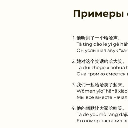
Примеры
他听到了一个哈哈声。
Tā tīng dào le yī gè h
Он услышал звук "ха-х
她对这个笑话哈哈大笑。
Tā duì zhège xiàohuà 
Она громко смеется 
我们一起哈哈笑了起来。
Wǒmen yīqǐ hāhā xiào l
Мы все вместе начал
他的幽默让大家哈哈笑。
Tā de yōumò ràng dàjiā
Его юмор заставил вс