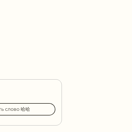
ть слово 哈哈