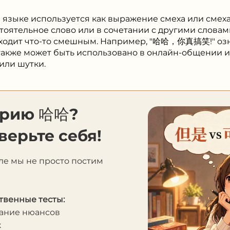
 языке используется как выражение смеха или смеха
тоятельное слово или в сочетании с другими словами
ходит что-то смешным. Например, "哈哈，你真搞笑!" означ
также может быть использовано в онлайн-общении и
или шутки.
орию 哈哈?
верьте себя!
ле мы не просто постим
твенные тесты:
мание нюансов
к