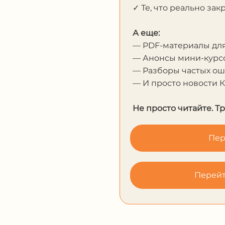
✓ Те, что реально за
А еще:
— PDF-материалы дл
— Анонсы мини-курсо
— Разборы частых о
— И просто новости 
Не просто читайте. Т
Пер
Перейт