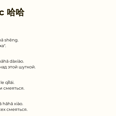
 с
哈哈
āhā shēng.
а".
hāhā dàxiào.
над этой шуткой.
e qǐlái.
и смеяться.
 hāhā xiào.
ех смеяться.