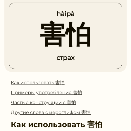
hàipà
害怕
страх
Как использовать 害怕
Примеры употребления 害怕
Частые конструкции с 害怕
Другие слова с иероглифом 害怕
Как использовать
害怕