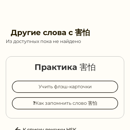
Другие слова с
害怕
Из доступных пока не найдено
Практика 害怕
Учить флэш-карточки
❓Как запомнить слово 害怕
К списку лексики HSK