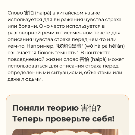
Слово 害怕 (haipà) в китайском языке
используется для выражения чувства страха
или боязни. Оно часто используется в
разговорной речи и письменном тексте для
описания чувства страха перед чем-то или
кем-то. Например, "我害怕黑暗" (wǒ hàipà hēi'àn)
означает "я боюсь темноты". В контексте
повседневной жизни слово 害怕 (haipà) может
использоваться для описания страха перед
определенными ситуациями, объектами или
даже людьми.
Поняли теорию 害怕?
Теперь проверьте себя!