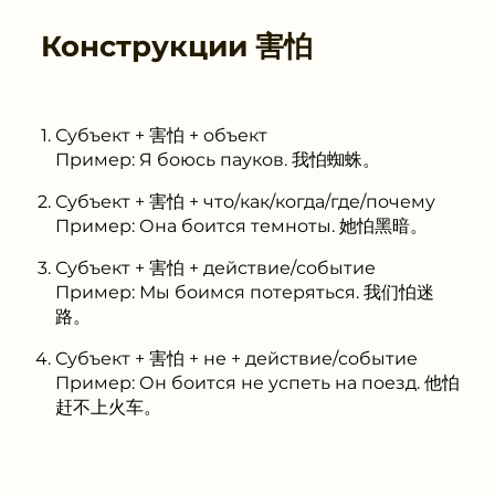
Конструкции
害怕
Субъект + 害怕 + объект
Пример: Я боюсь пауков. 我怕蜘蛛。
Субъект + 害怕 + что/как/когда/где/почему
Пример: Она боится темноты. 她怕黑暗。
Субъект + 害怕 + действие/событие
Пример: Мы боимся потеряться. 我们怕迷
路。
Субъект + 害怕 + не + действие/событие
Пример: Он боится не успеть на поезд. 他怕
赶不上火车。