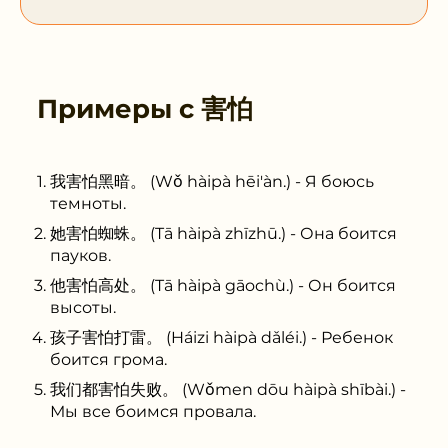
Примеры с
害怕
我害怕黑暗。 (Wǒ hàipà hēi'àn.) - Я боюсь
темноты.
她害怕蜘蛛。 (Tā hàipà zhīzhū.) - Она боится
пауков.
他害怕高处。 (Tā hàipà gāochù.) - Он боится
высоты.
孩子害怕打雷。 (Háizi hàipà dǎléi.) - Ребенок
боится грома.
我们都害怕失败。 (Wǒmen dōu hàipà shībài.) -
Мы все боимся провала.