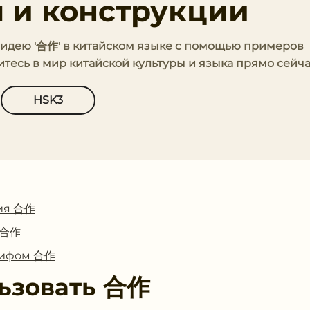
 и конструкции
ь идею '合作' в китайском языке с помощью примеров
тесь в мир китайской культуры и языка прямо сейча
HSK3
ия 合作
с 合作
глифом 合作
ьзовать
合作