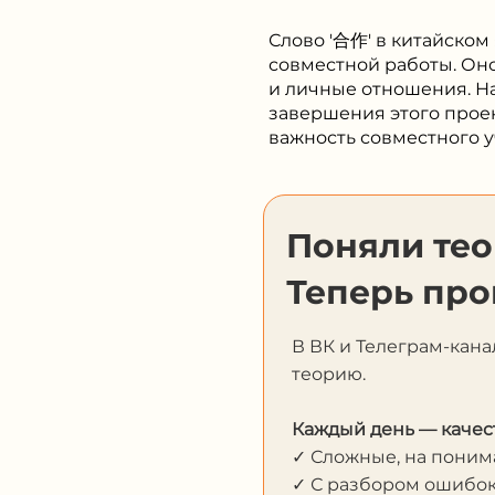
Слово '合作' в китайском
совместной работы. Оно 
и личные отношения. 
завершения этого проек
важность совместного 
Поняли те
Теперь про
В ВК и Телеграм-кана
теорию.
Каждый день — качес
✓ Сложные, на пони
✓ С разбором ошибо