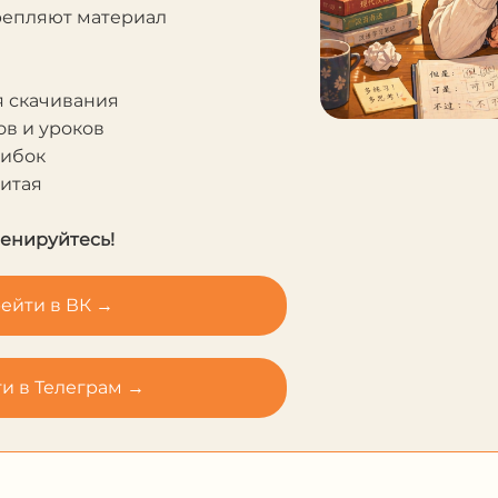
крепляют материал
я скачивания
в и уроков
шибок
Китая
ренируйтесь!
ейти в ВК →
и в Телеграм →