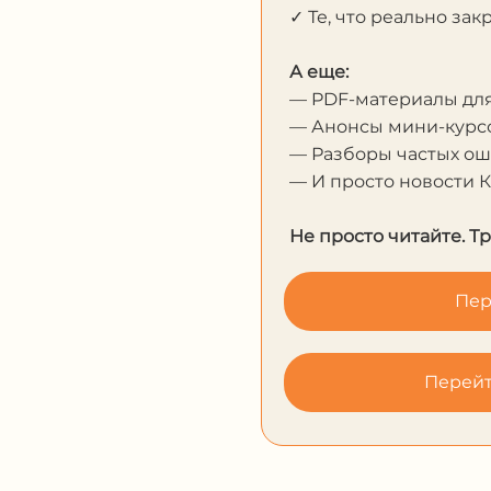
✓ Те, что реально за
А еще:
— PDF-материалы дл
— Анонсы мини-курсо
— Разборы частых о
— И просто новости 
Не просто читайте. Т
Пер
Перейт