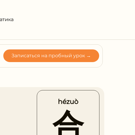
атика
Записаться на пробный урок →
hézuò
合