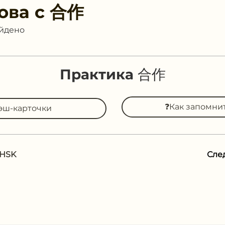
ова с
合作
айдено
Практика 合作
❓Как запомни
эш-карточки
 HSK
Сле