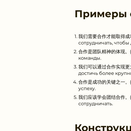
Примеры
我们需要合作才能取得成功。(Wǒ
сотрудничать, чтобы 
合作是团队精神的体现。(Hézuò s
команды.
我们可以通过合作实现更大的目标。(
достичь более крупн
合作是成功的关键之一。(Hézuò s
успеху.
我们应该学会团结合作。(Wǒmen 
сотрудничать.
Конструк