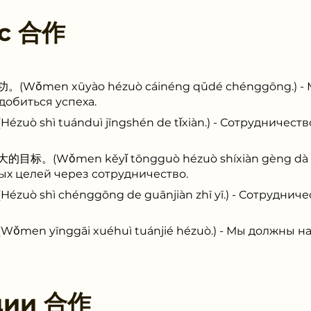
 с
合作
men xūyào hézuò cáinéng qǔdé chénggōng.) - 
добиться успеха.
hì tuánduì jīngshén de tǐxiàn.) - Сотрудничество
Wǒmen kěyǐ tōngguò hézuò shíxiàn gèng dà de
ых целей через сотрудничество.
hì chénggōng de guānjiàn zhī yī.) - Сотрудничест
yīnggāi xuéhuì tuánjié hézuò.) - Мы должны нау
ции
合作