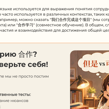
 языке используется для выражения понятия сотруд
часто используется в различных контекстах, таких к
Например, можно сказать "我们合作完成这个项目" (мы сот
та) или "合作学习" (совместное обучение). В общем, с
участия и взаимодействия для достижения общей це
орию 合作?
верьте себя!
ле мы не просто постим
твенные тесты:
мание нюансов
к