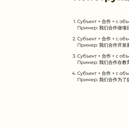
Субъект + 合作 + с об
Пример: 我们合作做项目 (
Субъект + 合作 + с об
Пример: 我们合作开发新产品
Субъект + 合作 + с объ
Пример: 我们合作在教育领域
Субъект + 合作 + с объ
Пример: 我们合作为了提高效