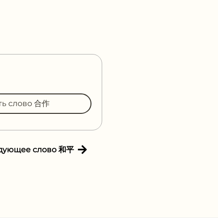
ть слово 合作
дующее слово 和平