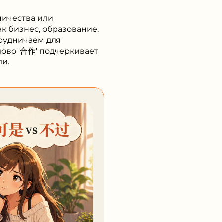
ничества или
ак бизнес, образование,
рудничаем для
лово '合作' подчеркивает
ли.