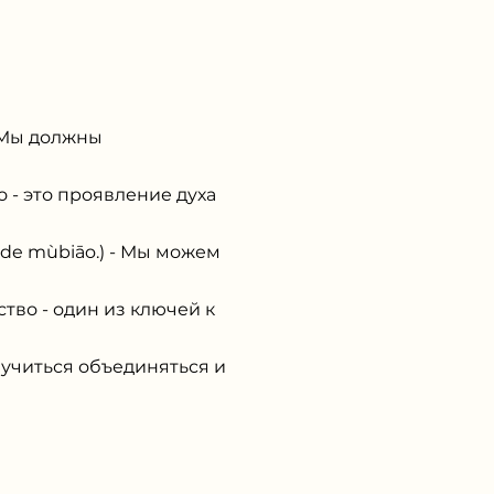
Мы должны
 - это проявление духа
 mùbiāo.) - Мы можем
во - один из ключей к
читься объединяться и