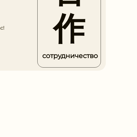
作
с!
сотрудничество