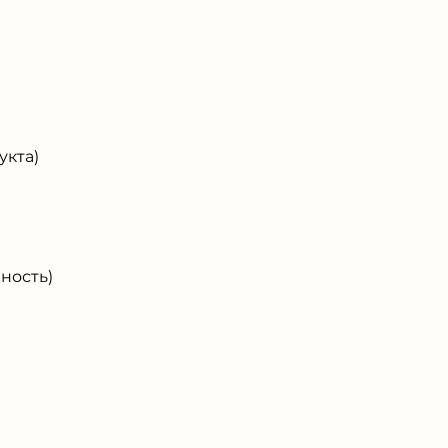
кта)
ность)