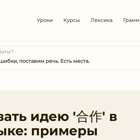
Уроки
Курсы
Лексика
Грамм
боты?
ибки, поставим речь. Есть места.
вать идею '合作' в
ыке: примеры