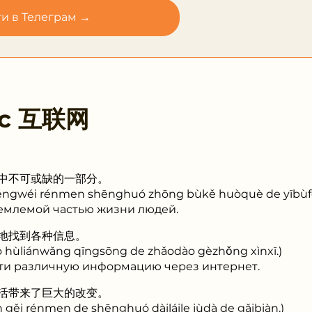
и в Телеграм →
 с
互联网
中不可或缺的一部分。
héngwéi rénmen shēnghuó zhōng bùkě huòquè de yībùf
ъемлемой частью жизни людей.
地找到各种信息。
hùliánwǎng qīngsōng de zhǎodào gèzhǒng xìnxī.)
ти различную информацию через интернет.
活带来了巨大的改变。
 gěi rénmen de shēnghuó dàiláile jùdà de gǎibiàn.)