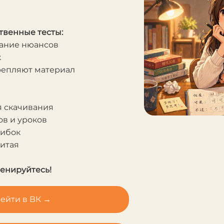
твенные тесты:
мание нюансов
к
крепляют материал
я скачивания
в и уроков
шибок
Китая
ренируйтесь!
ейти в ВК →