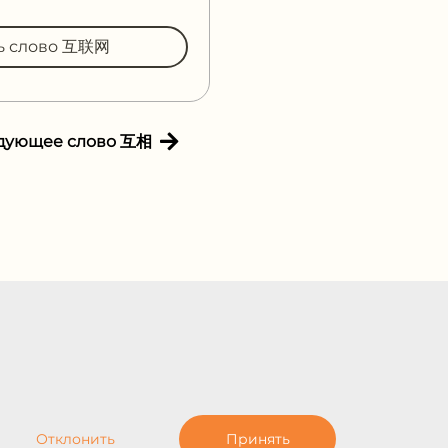
ть слово 互联网
дующее слово 互相
Отклонить
Принять