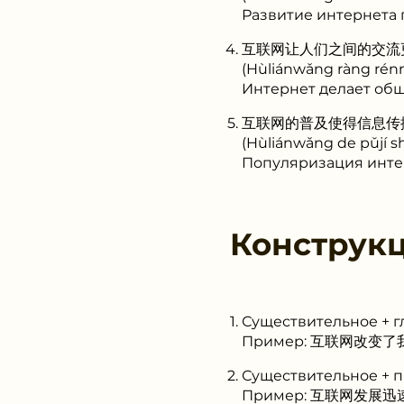
Развитие интернета
互联网让人们之间的交流
(Hùliánwǎng ràng rénme
Интернет делает об
互联网的普及使得信息传
(Hùliánwǎng de pǔjí s
Популяризация инте
Конструк
Существительное + г
Пример: 互联网改变了我们
Существительное + 
Пример: 互联网发展迅速。 