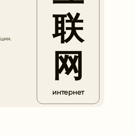
联
ции.
网
интернет