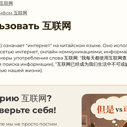
с 互联网
глифом 互联网
ьзовать
互联网
 означает "интернет" на китайском языке. Оно испо
 с сетью интернет, онлайн-коммуникациями, инфор
Примеры употребления слова 互联网: "我每天都使用互联网查
 для поиска информации), "互联网已经成为我们生活中不可或
тью нашей жизни).
орию 互联网?
верьте себя!
ле мы не просто постим