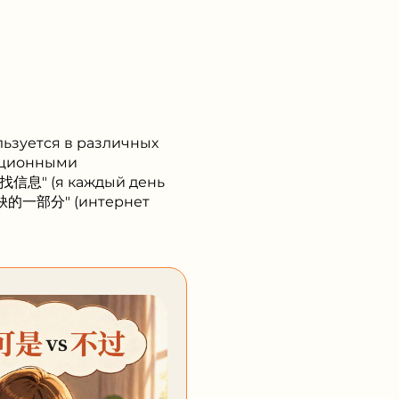
льзуется в различных
мационными
找信息" (я каждый день
缺的一部分" (интернет