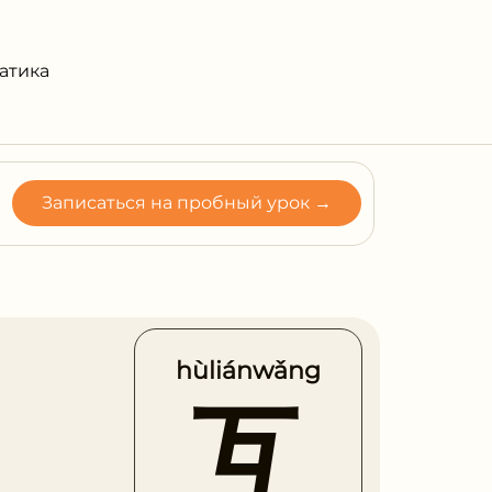
атика
Записаться на пробный урок →
hùliánwǎng
互