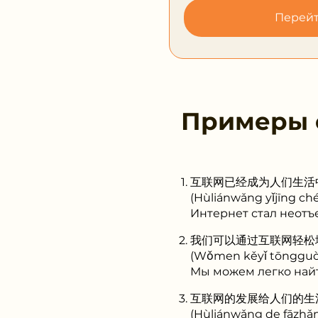
Перейт
Примеры
互联网已经成为人们生活
(Hùliánwǎng yǐjīng c
Интернет стал неот
我们可以通过互联网轻松
(Wǒmen kěyǐ tōngguò 
Мы можем легко най
互联网的发展给人们的生
(Hùliánwǎng de fāzhǎn