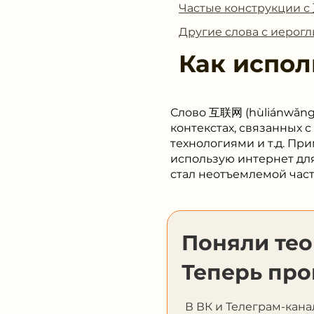
Частые конструкции 
Другие слова с иеро
Как испол
Слово 互联网 (hùliánwǎng)
контекстах, связанных
технологиями и т.д. 
использую интернет
стал неотъемлемой час
Поняли те
Теперь про
В ВК и Телеграм-кана