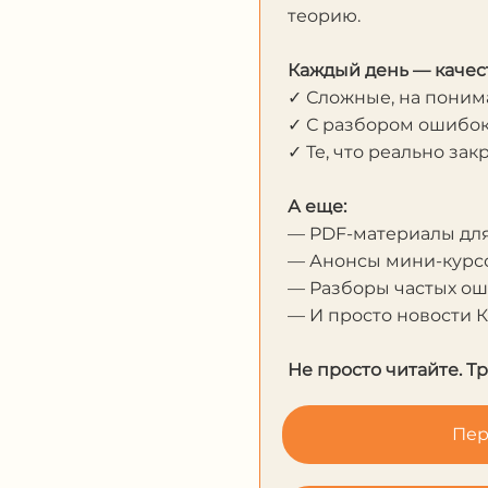
теорию.
Каждый день — качес
✓ Сложные, на пони
✓ С разбором ошибо
✓ Те, что реально за
А еще:
— PDF-материалы дл
— Анонсы мини-курсо
— Разборы частых о
— И просто новости 
Не просто читайте. Т
Пер