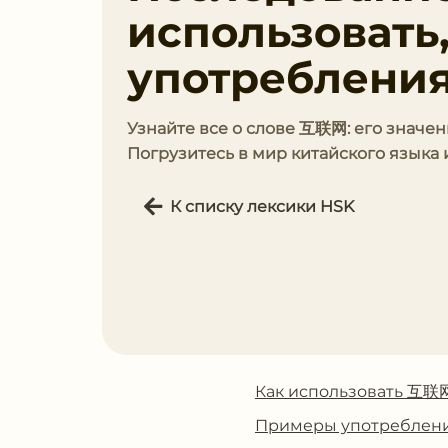
использовать
употребления
Узнайте все о слове 互联网: его значе
Погрузитесь в мир китайского языка 
К списку лексики HSK
Как использовать 互联
Примеры употребле