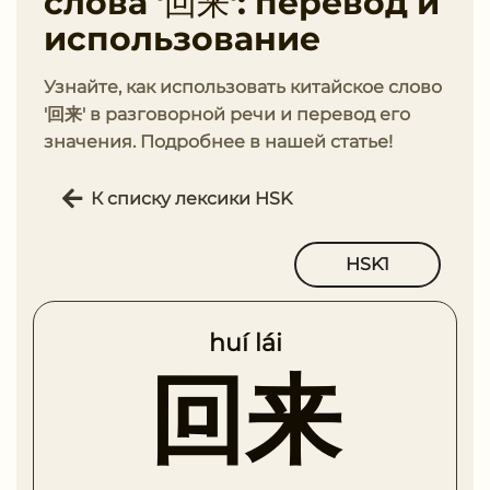
слова '回来': перевод и
использование
Узнайте, как использовать китайское слово
'回来' в разговорной речи и перевод его
значения. Подробнее в нашей статье!
К списку лексики HSK
HSK1
huí lái
回来