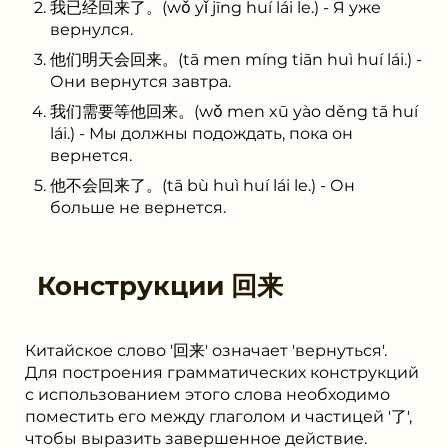
我已经回来了。(wǒ yǐ jīng huí lái le.) - Я уже
вернулся.
他们明天会回来。(tā men míng tiān huì huí lái.) -
Они вернутся завтра.
我们需要等他回来。(wǒ men xū yào děng tā huí
lái.) - Мы должны подождать, пока он
вернется.
他不会回来了。(tā bù huì huí lái le.) - Он
больше не вернется.
Конструкции
回来
Китайское слово '回来' означает 'вернуться'.
Для построения грамматических конструкций
с использованием этого слова необходимо
поместить его между глаголом и частицей '了',
чтобы выразить завершенное действие.