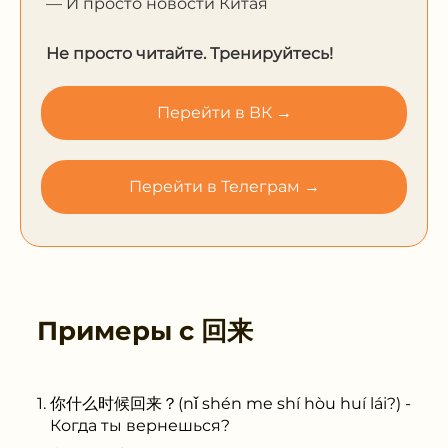
— И просто новости Китая
Не просто читайте. Тренируйтесь!
Перейти в ВК →
Перейти в Телеграм →
Примеры с
回来
你什么时候回来？(nǐ shén me shí hòu huí lái?) -
Когда ты вернешься?