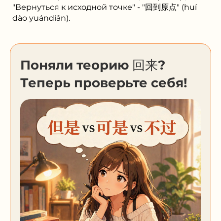
"Вернуться к исходной точке" - "回到原点" (huí
dào yuándiǎn).
Поняли теорию 回来?
Теперь проверьте себя!