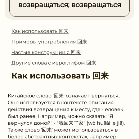
возвращаться; возвращаться
Как использовать 回来
Примеры употребления 回来
Частые конструкции с 回来
Другие слова с иероглифом 回来
Как использовать
回来
Китайское слово '回来' означает 'вернуться'.
Оно используется в контексте описания
действия возвращения к месту, где человек
был ранее. Например, можно сказать: "Я
вернулся домой" - "我回来了家" (wǒ huílái le jiā).
Также слово '回来' может использоваться в
более абстрактных контекстах, например,