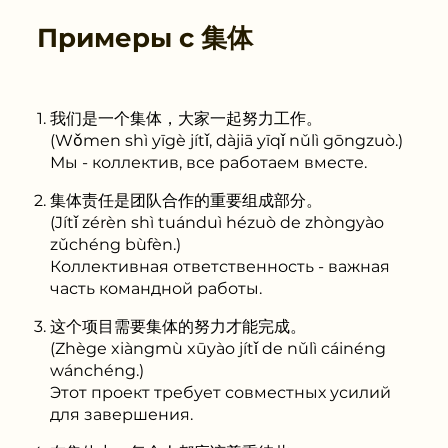
Примеры с
集体
我们是一个集体，大家一起努力工作。
(Wǒmen shì yīgè jítǐ, dàjiā yīqǐ nǔlì gōngzuò.)
Мы - коллектив, все работаем вместе.
集体责任是团队合作的重要组成部分。
(Jítǐ zérèn shì tuánduì hézuò de zhòngyào
zǔchéng bùfèn.)
Коллективная ответственность - важная
часть командной работы.
这个项目需要集体的努力才能完成。
(Zhège xiàngmù xūyào jítǐ de nǔlì cáinéng
wánchéng.)
Этот проект требует совместных усилий
для завершения.