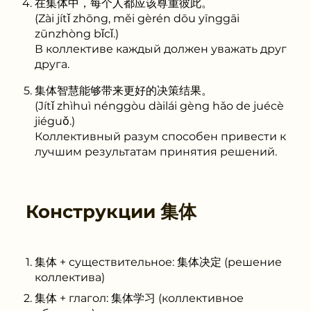
在集体中，每个人都应该尊重彼此。
(Zài jítǐ zhōng, měi gèrén dōu yīnggāi
zūnzhòng bǐcǐ.)
В коллективе каждый должен уважать друг
друга.
集体智慧能够带来更好的决策结果。
(Jítǐ zhìhuì nénggòu dàilái gèng hǎo de juécè
jiéguǒ.)
Коллективный разум способен привести к
лучшим результатам принятия решений.
Конструкции
集体
集体 + существительное: 集体决定 (решение
коллектива)
集体 + глагол: 集体学习 (коллективное