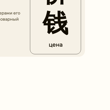
钱
ерами его
словарный
цена