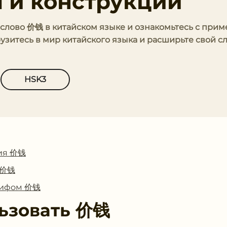
 и конструкции
 слово 价钱 в китайском языке и ознакомьтесь с прим
узитесь в мир китайского языка и расширьте свой 
HSK3
ия 价钱
с 价钱
глифом 价钱
ьзовать
价钱