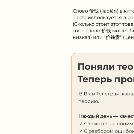
Слово 价钱 (jiàqián) в ки
часто используется в 
(Сколько стоит этот то
того, слово 价钱 может 
низкая) или "价钱贵" (цен
Поняли те
Теперь про
В ВК и Телеграм-кана
теорию.
Каждый день — качес
✓ Сложные, на пони
✓ С разбором ошибо