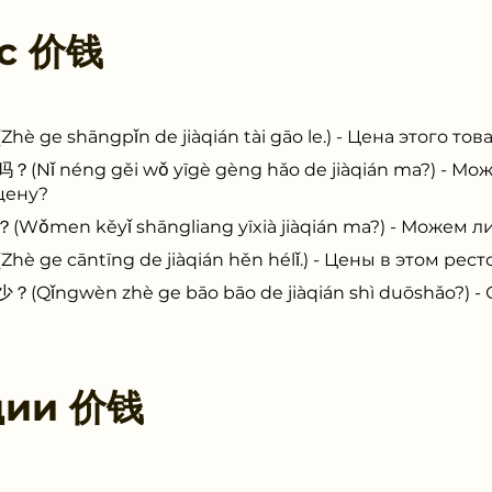
 с
价钱
shāngpǐn de jiàqián tài gāo le.) - Цена этого тов
éng gěi wǒ yīgè gèng hǎo de jiàqián ma?) - Мож
цену?
 kěyǐ shāngliang yīxià jiàqián ma?) - Можем ли
cāntīng de jiàqián hěn hélǐ.) - Цены в этом рест
wèn zhè ge bāo bāo de jiàqián shì duōshǎo?) - Ск
ции
价钱