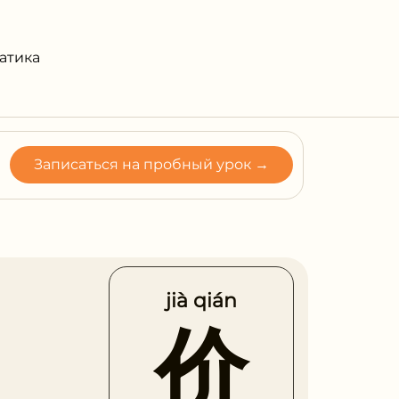
атика
Записаться на пробный урок →
jià qián
价