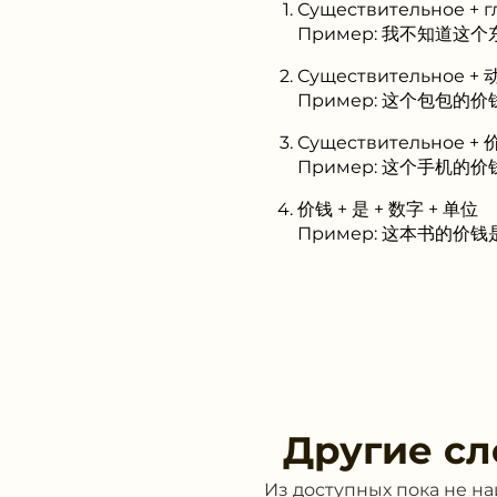
Существительное + г
Пример: 我不知道这个东西的
Существительное + 
Пример: 这个包包的价钱太贵
Существительное + 
Пример: 这个手机的价钱多少
价钱 + 是 + 数字 + 单位
Пример: 这本书的价钱是100
Другие сл
Из доступных пока не н