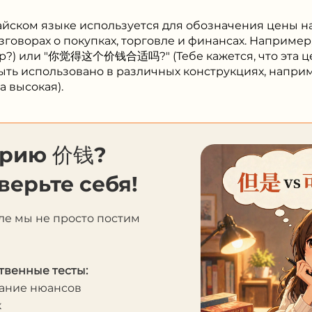
тайском языке используется для обозначения цены на
разговорах о покупках, торговле и финансах. Нап
вар?) или "你觉得这个价钱合适吗?" (Тебе кажется, что эта ц
быть использовано в различных конструкциях, напри
а высокая).
орию 价钱?
верьте себя!
ле мы не просто постим
твенные тесты:
мание нюансов
к