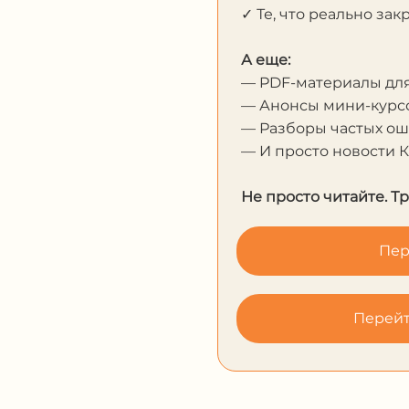
✓ Те, что реально за
А еще:
— PDF-материалы дл
— Анонсы мини-курсо
— Разборы частых о
— И просто новости 
Не просто читайте. Т
Пер
Перейт