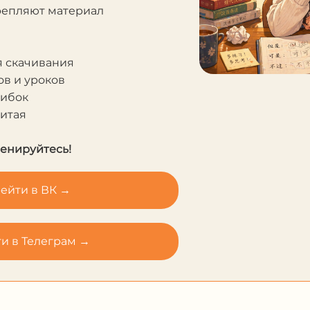
крепляют материал
я скачивания
в и уроков
шибок
Китая
ренируйтесь!
ейти в ВК →
и в Телеграм →