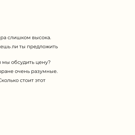
ара слишком высока.
ешь ли ты предложить
 мы обсудить цену?
оране очень разумные.
олько стоит этот