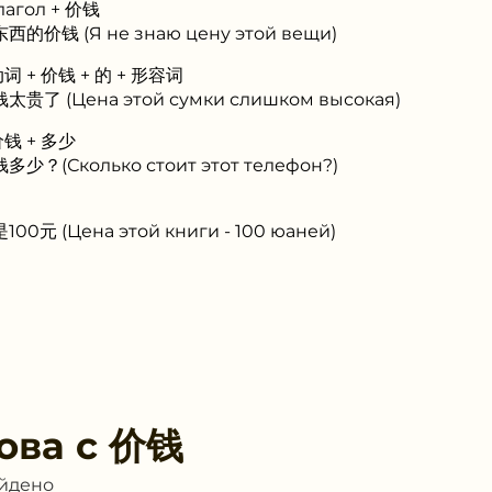
лагол + 价钱
价钱 (Я не знаю цену этой вещи)
动词 + 价钱 + 的 + 形容词
了 (Цена этой сумки слишком высокая)
价钱 + 多少
？(Сколько стоит этот телефон?)
元 (Цена этой книги - 100 юаней)
ова с
价钱
айдено