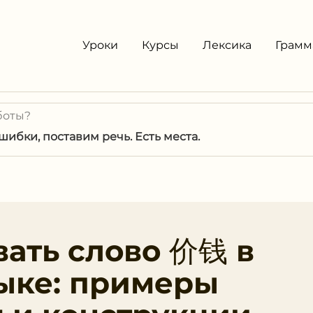
Уроки
Курсы
Лексика
Грамм
боты?
ибки, поставим речь. Есть места.
вать слово 价钱 в
ыке: примеры