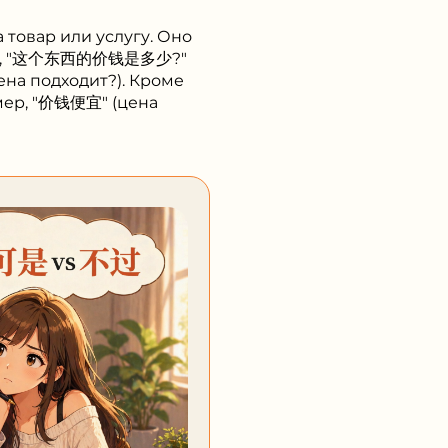
 товар или услугу. Оно
ример, "这个东西的价钱是多少?"
ена подходит?). Кроме
мер, "价钱便宜" (цена