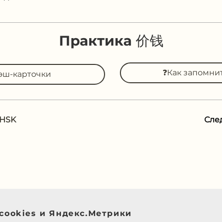
Практика 价钱
❓Как запомни
эш-карточки
 HSK
Сле
cookies и Яндекс.Метрики