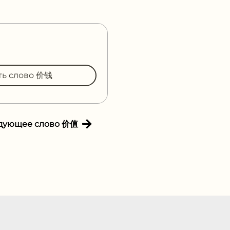
ть слово 价钱
дующее слово 价值