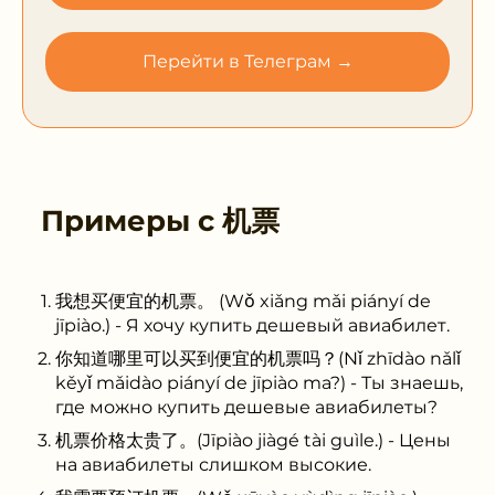
Перейти в Телеграм →
Примеры с
机票
我想买便宜的机票。 (Wǒ xiǎng mǎi piányí de
jīpiào.) - Я хочу купить дешевый авиабилет.
你知道哪里可以买到便宜的机票吗？(Nǐ zhīdào nǎlǐ
kěyǐ mǎidào piányí de jīpiào ma?) - Ты знаешь,
где можно купить дешевые авиабилеты?
机票价格太贵了。(Jīpiào jiàgé tài guìle.) - Цены
на авиабилеты слишком высокие.