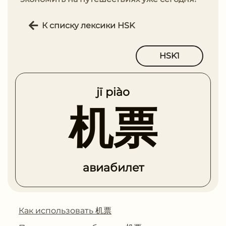
К списку лексики HSK
HSK1
jī piào
机票
авиабилет
Как использовать 机票