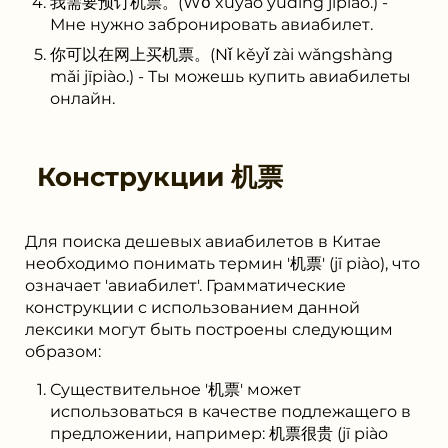
我需要预订机票。(Wǒ xūyào yùdìng jīpiào.) -
Мне нужно забронировать авиабилет.
你可以在网上买机票。(Nǐ kěyǐ zài wǎngshàng
mǎi jīpiào.) - Ты можешь купить авиабилеты
онлайн.
Конструкции
机票
Для поиска дешевых авиабилетов в Китае
необходимо понимать термин '机票' (jī piào), что
означает 'авиабилет'. Грамматические
конструкции с использованием данной
лексики могут быть построены следующим
образом:
Существительное '机票' может
использоваться в качестве подлежащего в
предложении, например: 机票很贵 (jī piào