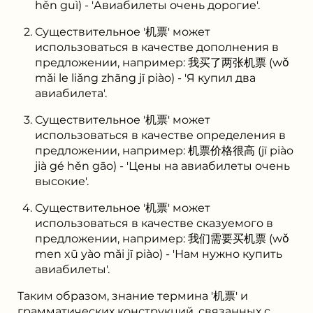
hěn guì) - 'Авиабилеты очень дорогие'.
Существительное '机票' может
использоваться в качестве дополнения в
предложении, например: 我买了两张机票 (wǒ
mǎi le liǎng zhāng jī piào) - 'Я купил два
авиабилета'.
Существительное '机票' может
использоваться в качестве определения в
предложении, например: 机票价格很高 (jī piào
jià gé hěn gāo) - 'Цены на авиабилеты очень
высокие'.
Существительное '机票' может
использоваться в качестве сказуемого в
предложении, например: 我们需要买机票 (wǒ
men xū yào mǎi jī piào) - 'Нам нужно купить
авиабилеты'.
Таким образом, знание термина '机票' и
грамматических конструкций, связанных с