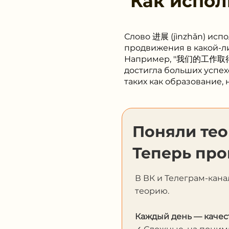
Как испол
Слово 进展 (jìnzhǎn) исп
продвижения в какой-ли
Например, "我们的工作取得了很
достигла больших успех
таких как образование, на
Поняли те
Теперь про
В ВК и Телеграм-кана
теорию.
Каждый день — качес