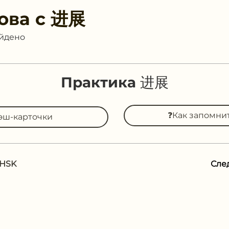
ова с
进展
айдено
Практика 进展
❓Как запомни
эш-карточки
 HSK
Сле