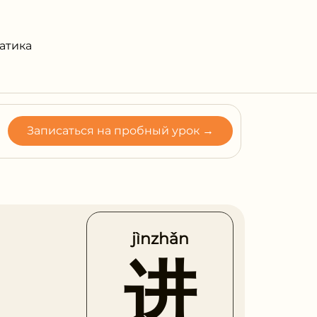
атика
Записаться на пробный урок →
jìnzhǎn
进