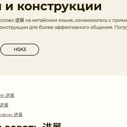
 и конструкции
ь слово 进展 на китайском языке, ознакомьтесь с при
онструкции для более эффективного общения. Погр
HSK3
ия 进展
с 进展
глифом 进展