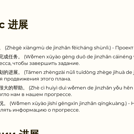
 с
进展
 xiàngmù de jìnzhǎn fēicháng shùnlì.) - Проект и
(Wǒmen xūyào gèng duō de jìnzhǎn cáinéng wá
сса, чтобы завершить задание.
Tāmen zhèngzài nǔlì tuīdòng zhège jìhuà de jìn
я продвижения этого плана.
(Zhè cì huìyì duì wǒmen de jìnzhǎn yǒu hěn dà 
гло нам в нашем прогрессе.
en xūyào jíshí gēngxīn jìnzhǎn qíngkuàng.) - 
лять информацию о прогрессе.