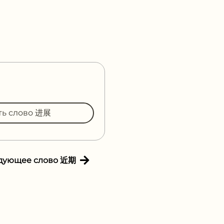
ть слово 进展
дующее слово 近期