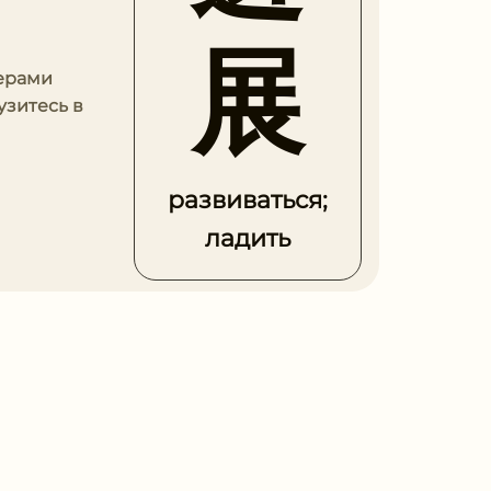
展
мерами
узитесь в
развиваться;
ладить