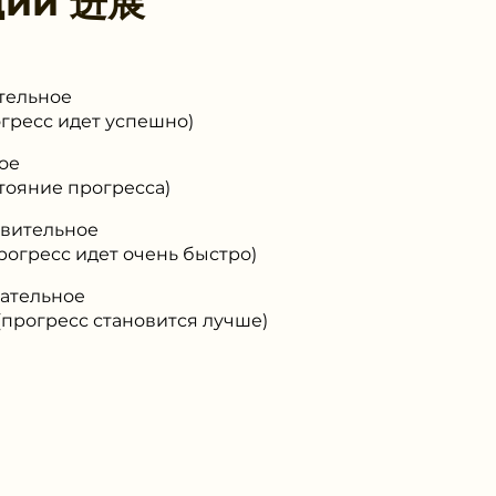
ции
进展
тельное
ресс идет успешно)
ое
ояние прогресса)
твительное
гресс идет очень быстро)
гательное
рогресс становится лучше)