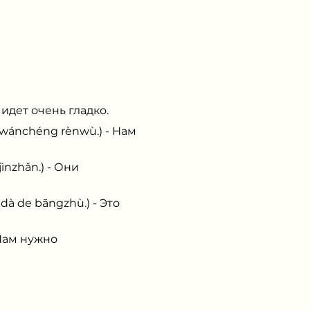
дет очень гладко.
nchéng rènwù.) - Нам
zhǎn.) - Они
de bāngzhù.) - Это
Нам нужно