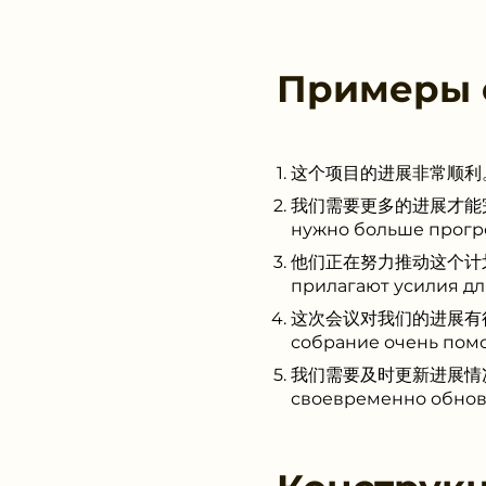
Примеры
这个项目的进展非常顺利。 (Zhègè
我们需要更多的进展才能完成任务。 
нужно больше прогре
他们正在努力推动这个计划的进展。 (
прилагают усилия дл
这次会议对我们的进展有很大的帮助。 
собрание очень помо
我们需要及时更新进展情况。 (Wǒm
своевременно обнов