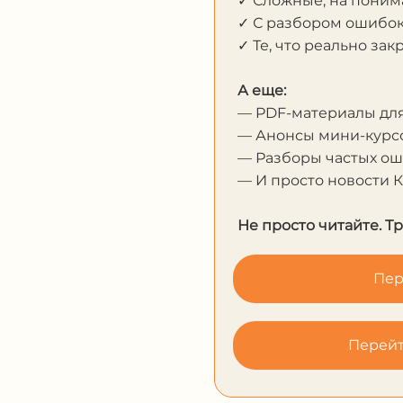
✓ Сложные, на пони
✓ С разбором ошибо
✓ Те, что реально за
А еще:
— PDF-материалы дл
— Анонсы мини-курсо
— Разборы частых о
— И просто новости 
Не просто читайте. Т
Пер
Перейт