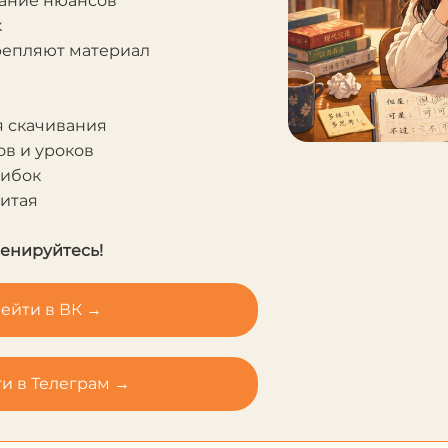
мание нюансов
к
крепляют материал
я скачивания
в и уроков
шибок
Китая
ренируйтесь!
ейти в ВК →
и в Телеграм →