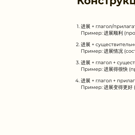
Конструк
进展 + глагол/прилага
Пример: 进展顺利 (прог
进展 + существительн
Пример: 进展情况 (сост
进展 + глагол + сущес
Пример: 进展得很快 (про
进展 + глагол + прила
Пример: 进展变得更好 (п