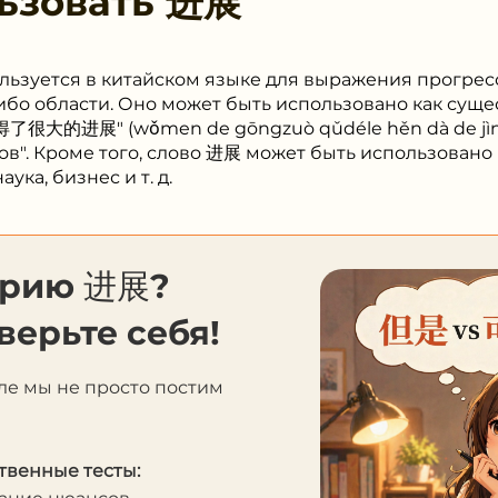
ьзовать
进展
ользуется в китайском языке для выражения прогрес
бо области. Оно может быть использовано как сущес
大的进展" (wǒmen de gōngzuò qǔdéle hěn dà de jìnzh
ов". Кроме того, слово 进展 может быть использовано 
ука, бизнес и т. д.
орию 进展?
верьте себя!
ле мы не просто постим
твенные тесты: