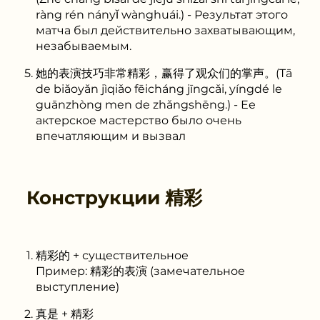
ràng rén nányǐ wànghuái.) - Результат этого
матча был действительно захватывающим,
незабываемым.
她的表演技巧非常精彩，赢得了观众们的掌声。(Tā
de biǎoyǎn jìqiǎo fēicháng jīngcǎi, yíngdé le
guānzhòng men de zhǎngshēng.) - Ее
актерское мастерство было очень
впечатляющим и вызвал
Конструкции
精彩
精彩的 + существительное
Пример: 精彩的表演 (замечательное
выступление)
真是 + 精彩