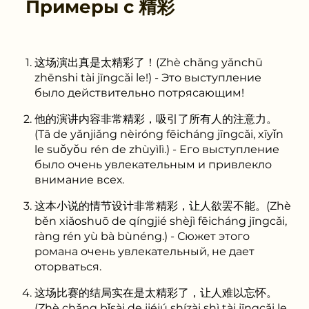
Примеры с
精彩
这场演出真是太精彩了！(Zhè chǎng yǎnchū
zhēnshi tài jīngcǎi le!) - Это выступление
было действительно потрясающим!
他的演讲内容非常精彩，吸引了所有人的注意力。
(Tā de yǎnjiǎng nèiróng fēicháng jīngcǎi, xīyǐn
le suǒyǒu rén de zhùyìlì.) - Его выступление
было очень увлекательным и привлекло
внимание всех.
这本小说的情节设计非常精彩，让人欲罢不能。(Zhè
běn xiǎoshuō de qíngjié shèjì fēicháng jīngcǎi,
ràng rén yù bà bùnéng.) - Сюжет этого
романа очень увлекательный, не дает
оторваться.
这场比赛的结局实在是太精彩了，让人难以忘怀。
(Zhè chǎng bǐsài de jiéjú shízài shì tài jīngcǎi le,