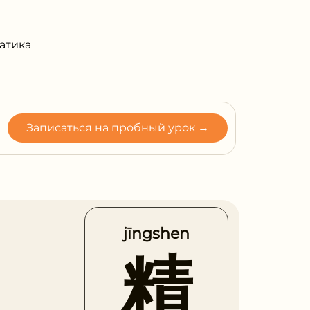
атика
Записаться на пробный урок →
jīngshen
精