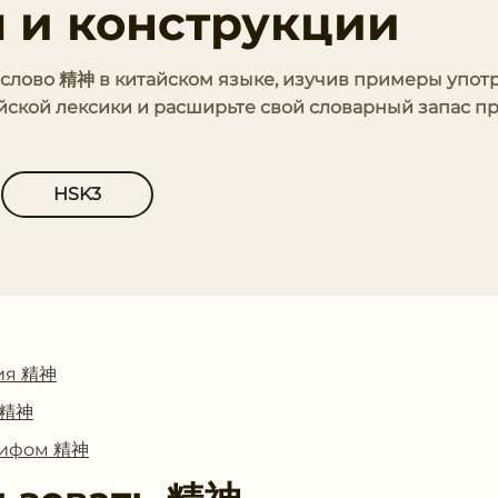
 и конструкции
ь слово 精神 в китайском языке, изучив примеры упот
айской лексики и расширьте свой словарный запас п
HSK3
ия 精神
с 精神
глифом 精神