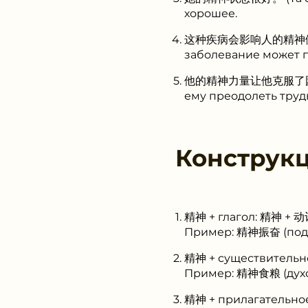
хорошее.
这种疾病会影响人的精神健康。 (Zhè
заболевание может п
他的精神力量让他克服了困难。 (Tā 
ему преодолеть труд
Конструк
精神 + глагол: 精神 + 
Пример: 精神振奋 (подн
精神 + существительн
Пример: 精神食粮 (духо
精神 + прилагательно