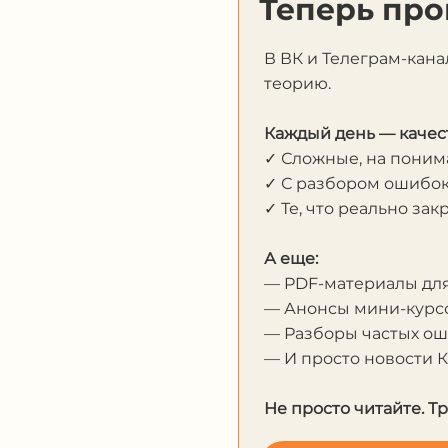
Теперь про
В ВК и Телеграм-кана
теорию.
Каждый день — качес
✓ Сложные, на пони
✓ С разбором ошибо
✓ Те, что реально за
А еще:
— PDF-материалы дл
— Анонсы мини-курсо
— Разборы частых о
— И просто новости 
Не просто читайте. Т