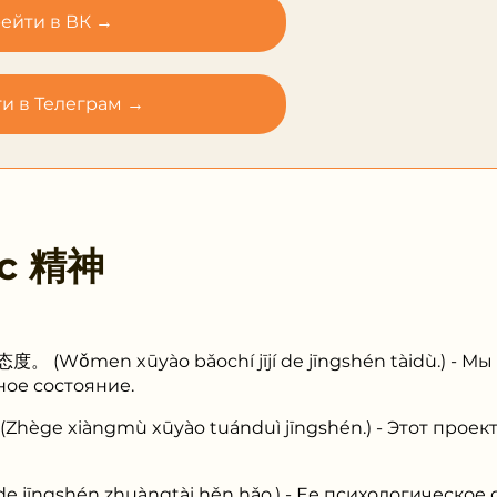
ейти в ВК →
и в Телеграм →
 с
精神
men xūyào bǎochí jījí de jīngshén tàidù.) - Мы
ое состояние.
 xiàngmù xūyào tuánduì jīngshén.) - Этот проект
ngshén zhuàngtài hěn hǎo.) - Ее психологическое 