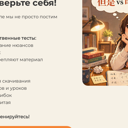
верьте себя!
ле мы не просто постим
твенные тесты:
мание нюансов
к
крепляют материал
я скачивания
в и уроков
шибок
Китая
ренируйтесь!