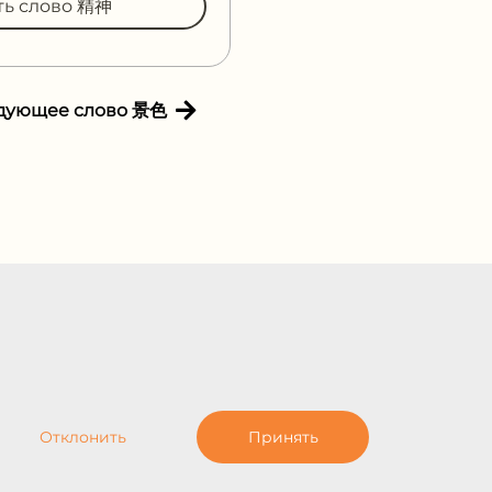
ть слово 精神
дующее слово 景色
Отклонить
Принять