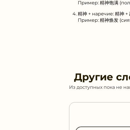
Пример: 精神饱满 (пол
精神 + наречие: 精神 +
Пример: 精神焕发 (сият
Другие сл
Из доступных пока не н