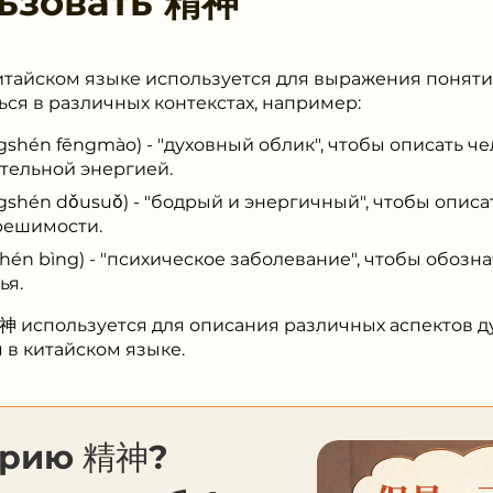
ьзовать
精神
китайском языке используется для выражения понятия 
ся в различных контекстах, например:
gshén fēngmào) - "духовный облик", чтобы описать ч
тельной энергией.
gshén dǒusuǒ) - "бодрый и энергичный", чтобы описа
решимости.
hén bìng) - "психическое заболевание", чтобы обозн
ья.
神 используется для описания различных аспектов д
 в китайском языке.
орию 精神?