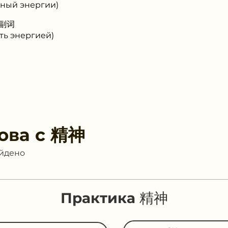
ный энергии)
 副词
ь энергией)
ова с
精神
айдено
Практика 精神