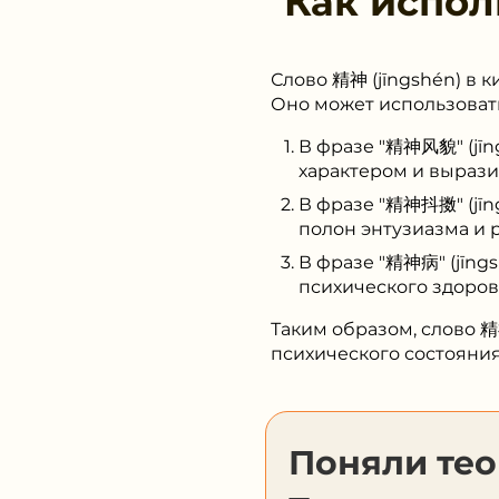
Как испол
Слово 精神 (jīngshén) в 
Оно может использовать
В фразе "精神风貌" (jīn
характером и вырази
В фразе "精神抖擞" (jīn
полон энтузиазма и 
В фразе "精神病" (jīngs
психического здоров
Таким образом, слово 精
психического состояния
Поняли те