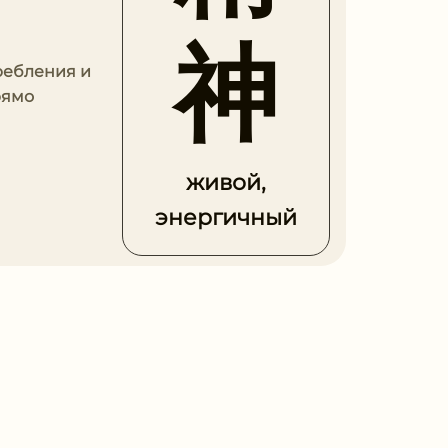
神
ребления и
рямо
живой,
энергичный