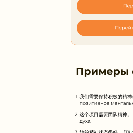
Пер
Перейт
Примеры
我们需要保持积极的精神态度。 (Wǒ
позитивное ментальн
这个项目需要团队精神。 (Zhège
духа.
她的精神状态很好。 (Tā de jī