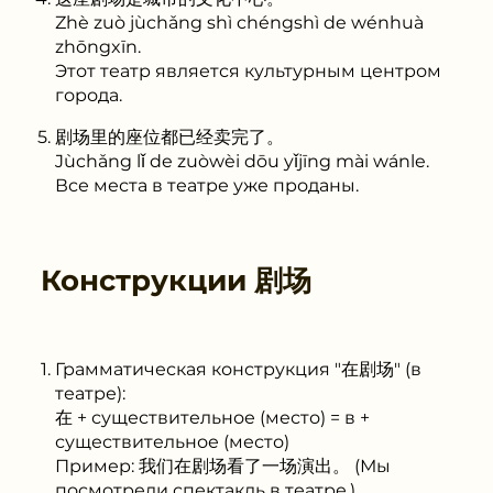
Zhè zuò jùchǎng shì chéngshì de wénhuà
zhōngxīn.
Этот театр является культурным центром
города.
剧场里的座位都已经卖完了。
Jùchǎng lǐ de zuòwèi dōu yǐjīng mài wánle.
Все места в театре уже проданы.
Конструкции
剧场
Грамматическая конструкция "在剧场" (в
театре):
在 + существительное (место) = в +
существительное (место)
Пример: 我们在剧场看了一场演出。 (Мы
посмотрели спектакль в театре.)