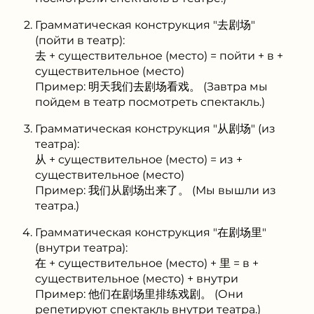
Грамматическая конструкция "去剧场"
(пойти в театр):
去 + существительное (место) = пойти + в +
существительное (место)
Пример: 明天我们去剧场看戏。 (Завтра мы
пойдем в театр посмотреть спектакль.)
Грамматическая конструкция "从剧场" (из
театра):
从 + существительное (место) = из +
существительное (место)
Пример: 我们从剧场出来了。 (Мы вышли из
театра.)
Грамматическая конструкция "在剧场里"
(внутри театра):
在 + существительное (место) + 里 = в +
существительное (место) + внутри
Пример: 他们在剧场里排练戏剧。 (Они
репетируют спектакль внутри театра.)