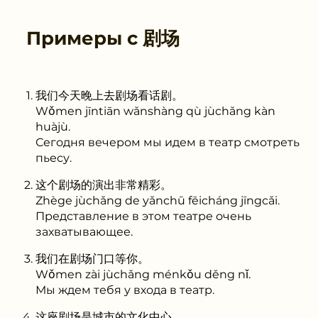
Примеры с
剧场
我们今天晚上去剧场看话剧。
Wǒmen jīntiān wǎnshàng qù jùchǎng kàn
huàjù.
Сегодня вечером мы идем в театр смотреть
пьесу.
这个剧场的演出非常精彩。
Zhège jùchǎng de yǎnchū fēicháng jīngcǎi.
Представление в этом театре очень
захватывающее.
我们在剧场门口等你。
Wǒmen zài jùchǎng ménkǒu děng nǐ.
Мы ждем тебя у входа в театр.
这座剧场是城市的文化中心。