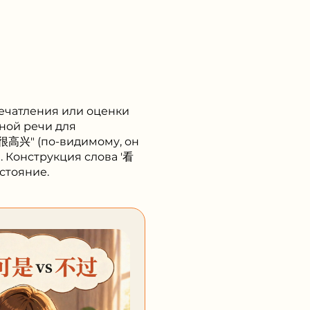
ечатления или оценки
рной речи для
很高兴" (по-видимому, он
 Конструкция слова '看
стояние.