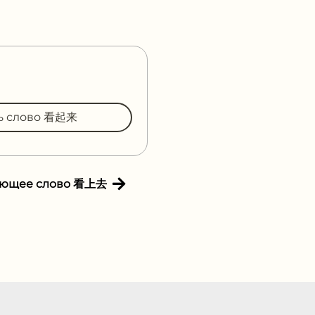
ть слово 看起来
ующее слово 看上去