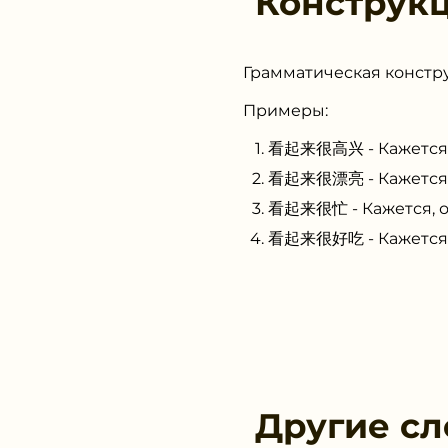
Конструк
Грамматическая констру
Примеры:
看起来很高兴 - Кажется, 
看起来很漂亮 - Кажется, 
看起来很忙 - Кажется, он
看起来很好吃 - Кажется, 
Другие сл