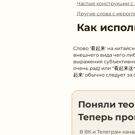
Частые конструкции 
Другие слова с иеро
Как испол
Слово '看起来' на китайс
внешнего вида чего-либ
выражения субъективн
очень рад) или "看起来这个
起来' обычно следует за 
Поняли те
Теперь про
В ВК и Телеграм-кана