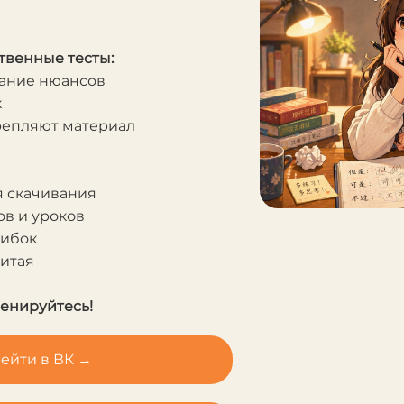
твенные тесты:
мание нюансов
к
крепляют материал
я скачивания
в и уроков
шибок
Китая
ренируйтесь!
ейти в ВК →