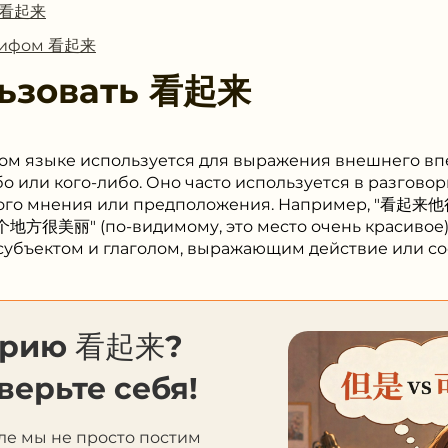
с 看起来
глифом 看起来
ьзовать
看起来
ком языке используется для выражения внешнего вп
о или кого-либо. Оно часто используется в разгово
ого мнения или предположения. Например, "看起来他
地方很美丽" (по-видимому, это место очень красивое).
субъектом и глаголом, выражающим действие или со
орию 看起来?
верьте себя!
ле мы не просто постим