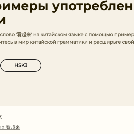
римеры употреблен
и
ь слово '看起来' на китайском языке с помощью приме
итесь в мир китайской грамматики и расширьте свой
HSK3
来
ния 看起来