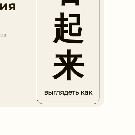
ия
起
ров
来
выглядеть как