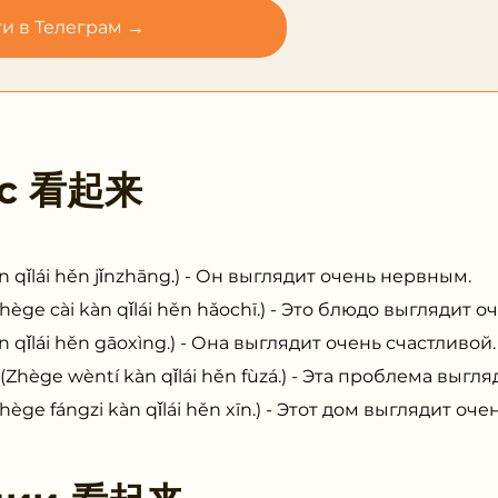
и в Телеграм →
 с
看起来
lái hěn jǐnzhāng.) - Он выглядит очень нервным.
ài kàn qǐlái hěn hǎochī.) - Это блюдо выглядит о
lái hěn gāoxìng.) - Она выглядит очень счастливой.
wèntí kàn qǐlái hěn fùzá.) - Эта проблема выгляд
ángzi kàn qǐlái hěn xīn.) - Этот дом выглядит оче