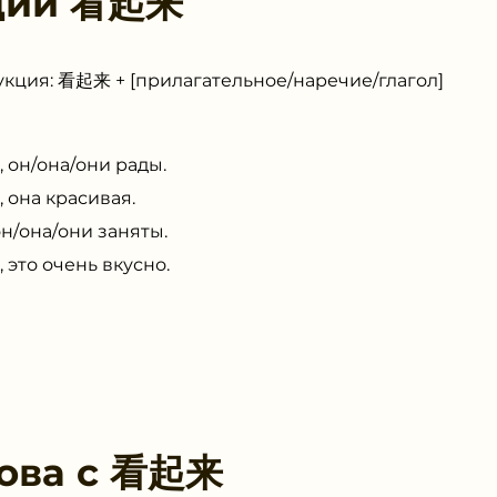
ции
看起来
кция: 看起来 + [прилагательное/наречие/глагол]
он/она/они рады.
она красивая.
/она/они заняты.
это очень вкусно.
ова с
看起来