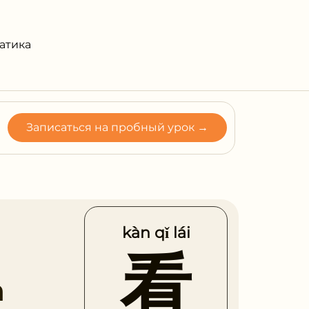
атика
Записаться на пробный урок →
kàn qǐ lái
看
а