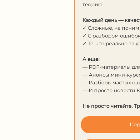
теорию.
Каждый день — качес
✓ Сложные, на пони
✓ С разбором ошибо
✓ Те, что реально за
А еще:
— PDF-материалы дл
— Анонсы мини-курсо
— Разборы частых о
— И просто новости 
Не просто читайте. Т
Пер