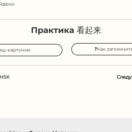
айдено
Практика 看起来
❓Как запомни
эш-карточки
 HSK
След