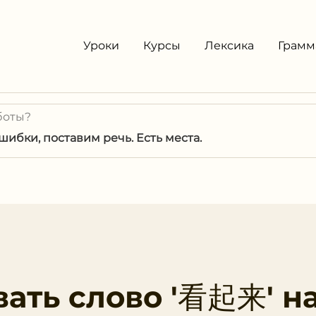
Уроки
Курсы
Лексика
Грамм
боты?
ибки, поставим речь. Есть места.
вать слово '看起来' н