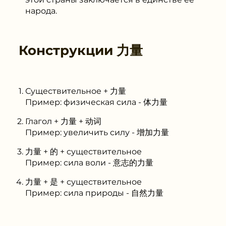
народа.
Конструкции
力量
Существительное + 力量
Пример: физическая сила - 体力量
Глагол + 力量 + 动词
Пример: увеличить силу - 增加力量
力量 + 的 + существительное
Пример: сила воли - 意志的力量
力量 + 是 + существительное
Пример: сила природы - 自然力量