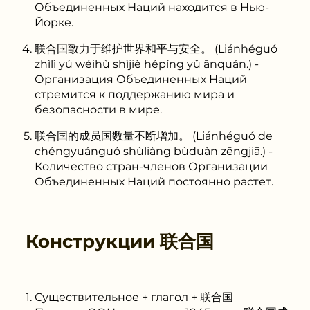
Объединенных Наций находится в Нью-
Йорке.
联合国致力于维护世界和平与安全。 (Liánhéguó
zhìlì yú wéihù shìjiè hépíng yǔ ānquán.) -
Организация Объединенных Наций
стремится к поддержанию мира и
безопасности в мире.
联合国的成员国数量不断增加。 (Liánhéguó de
chéngyuánguó shùliàng bùduàn zēngjiā.) -
Количество стран-членов Организации
Объединенных Наций постоянно растет.
Конструкции
联合国
Существительное + глагол + 联合国