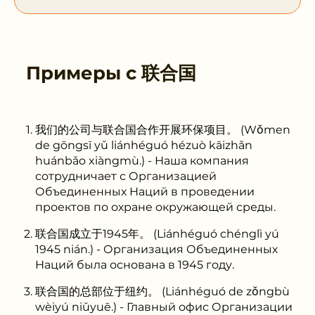
Примеры с
联合国
我们的公司与联合国合作开展环保项目。 (Wǒmen
de gōngsī yǔ liánhéguó hézuò kāizhǎn
huánbǎo xiàngmù.) - Наша компания
сотрудничает с Организацией
Объединенных Наций в проведении
проектов по охране окружающей среды.
联合国成立于1945年。 (Liánhéguó chénglì yú
1945 nián.) - Организация Объединенных
Наций была основана в 1945 году.
联合国的总部位于纽约。 (Liánhéguó de zǒngbù
wèiyú niǔyuē.) - Главный офис Организации