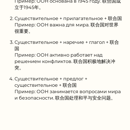
Пример: ООН основана в 1945 году. 联合国成
立于1945年。
Существительное + прилагательное + 联合国
Пример: ООН важна для мира. 联合国对世界
很重要。
Существительное + наречие + глагол + 联合
国
Пример: ООН активно работает над
решением конфликтов. 联合国积极地解决冲
突。
Существительное + предлог +
существительное + 联合国
Пример: ООН занимается вопросами мира
и безопасности. 联合国处理和平与安全问题。