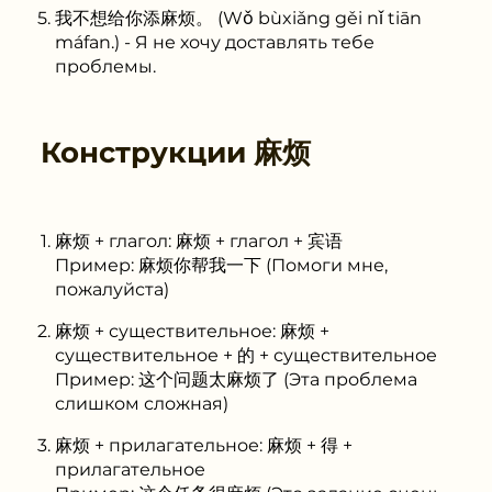
我不想给你添麻烦。 (Wǒ bùxiǎng gěi nǐ tiān
máfan.) - Я не хочу доставлять тебе
проблемы.
Конструкции
麻烦
麻烦 + глагол: 麻烦 + глагол + 宾语
Пример: 麻烦你帮我一下 (Помоги мне,
пожалуйста)
麻烦 + существительное: 麻烦 +
существительное + 的 + существительное
Пример: 这个问题太麻烦了 (Эта проблема
слишком сложная)
麻烦 + прилагательное: 麻烦 + 得 +
прилагательное