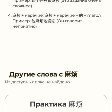
Пример: 这个任务很麻烦 (Это задание очень
сложное)
麻烦 + наречие: 麻烦 + наречие + 的 + глагол
Пример: 他麻烦地说话 (Он говорит
непонятно)
Другие слова с
麻烦
Из доступных пока не найдено
Практика 麻烦