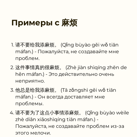
Примеры с
麻烦
请不要给我添麻烦。 (Qǐng bùyào gěi wǒ tiān
máfan.) - Пожалуйста, не создавайте мне
проблем.
这件事情真的很麻烦。 (Zhè jiàn shìqíng zhēn de
hěn máfan.) - Это действительно очень
неприятно.
他总是给我添麻烦。 (Tā zǒngshì gěi wǒ tiān
máfan.) - Он всегда доставляет мне
проблемы.
请不要为了这点小事情添麻烦。 (Qǐng bùyào wèile
zhè diǎn xiǎoshìqíng tiān máfan.) -
Пожалуйста, не создавайте проблем из-за
этого мелочи.