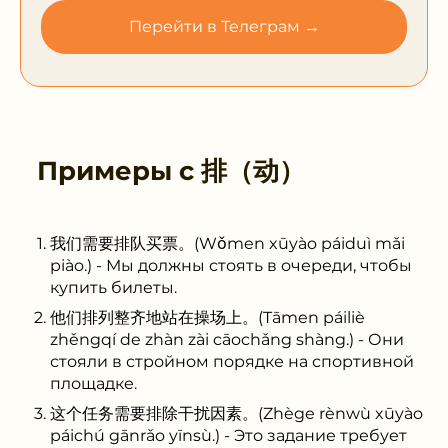
Перейти в Телеграм →
Примеры с
排（动）
我们需要排队买票。(Wǒmen xūyào páiduì mǎi
piào.) - Мы должны стоять в очереди, чтобы
купить билеты.
他们排列整齐地站在操场上。(Tāmen páiliè
zhěngqí de zhàn zài cāochǎng shàng.) - Они
стояли в стройном порядке на спортивной
площадке.
这个任务需要排除干扰因素。(Zhège rènwù xūyào
páichú gānrǎo yīnsù.) - Это задание требует