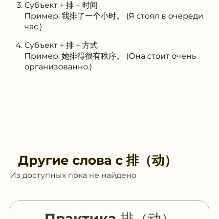
Субъект + 排 + 时间
Пример: 我排了一个小时。 (Я стоял в очереди
час.)
Субъект + 排 + 方式
Пример: 她排得很有秩序。 (Она стоит очень
организованно.)
Другие слова с
排（动）
Из доступных пока не найдено
Практика 排（动）