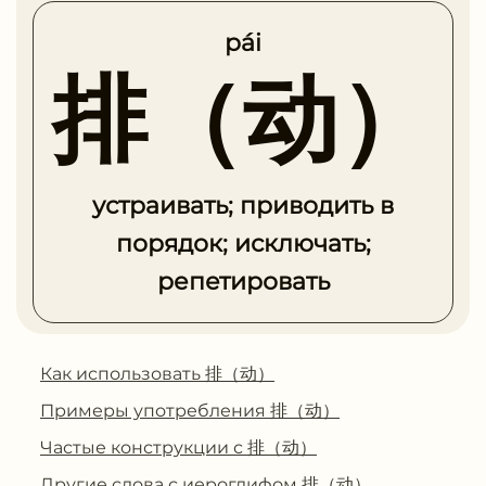
pái
排（动）
устраивать; приводить в
порядок; исключать;
репетировать
Как использовать 排（动）
Примеры употребления 排（动）
Частые конструкции с 排（动）
Другие слова с иероглифом 排（动）