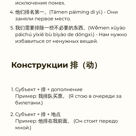
исключения помех.
他们排名第一。(Tāmen páimíng dì yī.) - Они
заняли первое место.
我们需要排除一些不必要的东西。(Wǒmen xūyào
páichú yīxiē bù bìyào de dōngxi.) - Нам нужно
избавиться от ненужных вещей.
Конструкции
排（动）
Субъект + 排 + дополнение
Пример: 我排队买票。 (Я стою в очереди за
билетами.)
Субъект + 排 + 地点
Пример: 他排在我前面。 (Он стоит передо
мной.)