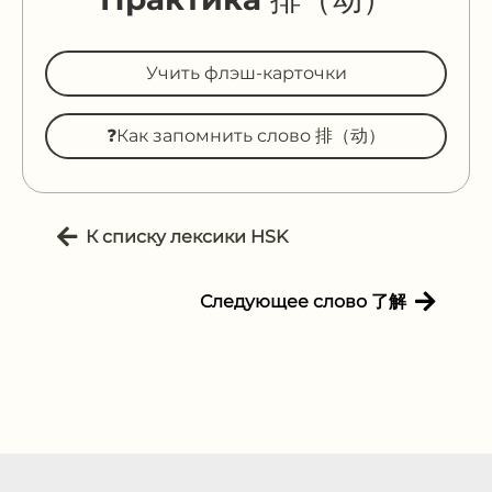
Учить флэш-карточки
❓Как запомнить слово 排（动）
К списку лексики HSK
Следующее слово 了解