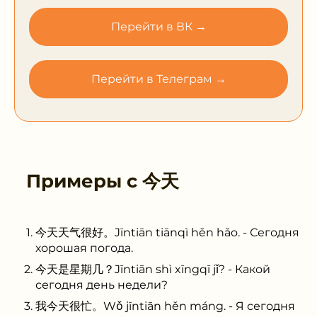
Перейти в ВК →
Перейти в Телеграм →
Примеры с
今天
今天天气很好。Jīntiān tiānqì hěn hǎo. - Сегодня
хорошая погода.
今天是星期几？Jīntiān shì xīngqī jǐ? - Какой
сегодня день недели?
我今天很忙。Wǒ jīntiān hěn máng. - Я сегодня