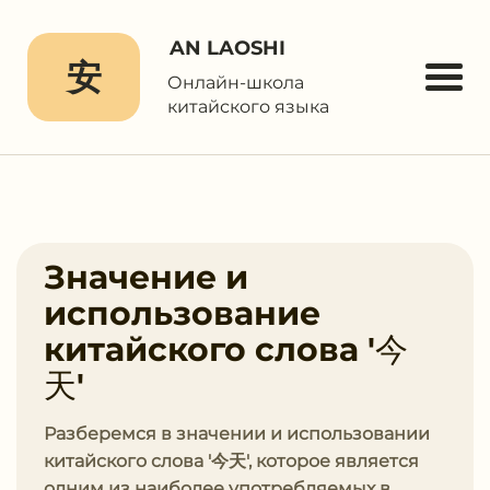
AN LAOSHI
安
Онлайн-школа
китайского языка
Значение и
использование
китайского слова '今
天'
Разберемся в значении и использовании
китайского слова '今天', которое является
одним из наиболее употребляемых в