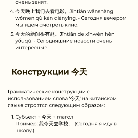
очень занят.
今天晚上我们去看电影。Jīntiān wǎnshàng
wǒmen qù kàn diànyǐng. - Сегодня вечером
мы идем смотреть кино.
今天的新闻很有趣。Jīntiān de xīnwén hěn
yǒuqù. - Сегодняшние новости очень
интересные.
Конструкции
今天
Грамматические конструкции с
использованием слова '今天' на китайском
языке строятся следующим образом:
Субъект + 今天 + глагол
Пример: 我今天去学校。 (Сегодня я иду в
школу.)