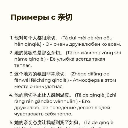
Примеры с
亲切
他对每个人都很亲切。 (Tā duì měi gè rén dōu
hěn qīnqiè.) - Он очень дружелюбен ко всем.
她的笑容总是那么亲切。 (Tā de xiàoróng zǒng shì
nàme qīnqiè.) - Ее улыбка всегда такая
теплая.
这个地方的氛围非常亲切。 (Zhège dìfāng de
fēnwéi fēicháng qīnqiè.) - Атмосфера в этом
месте очень уютная.
他的亲切举止让人感到温暖。 (Tā de qīnqiè jǔzhǐ
ràng rén gǎndào wēnnuǎn.) - Его
дружелюбное поведение делает людей
чувствовать себя тепло.
她的亲切态度让我感到宾至如归。 (Tā de qīnqiè