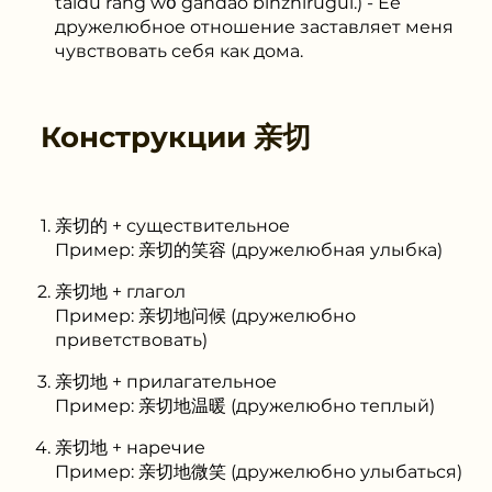
tàidù ràng wǒ gǎndào bīnzhìrúguī.) - Ее
дружелюбное отношение заставляет меня
чувствовать себя как дома.
Конструкции
亲切
亲切的 + существительное
Пример: 亲切的笑容 (дружелюбная улыбка)
亲切地 + глагол
Пример: 亲切地问候 (дружелюбно
приветствовать)
亲切地 + прилагательное
Пример: 亲切地温暖 (дружелюбно теплый)
亲切地 + наречие
Пример: 亲切地微笑 (дружелюбно улыбаться)