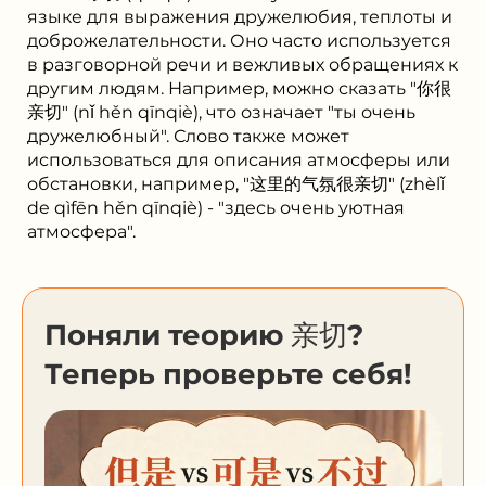
языке для выражения дружелюбия, теплоты и
доброжелательности. Оно часто используется
в разговорной речи и вежливых обращениях к
другим людям. Например, можно сказать "你很
亲切" (nǐ hěn qīnqiè), что означает "ты очень
дружелюбный". Слово также может
использоваться для описания атмосферы или
обстановки, например, "这里的气氛很亲切" (zhèlǐ
de qìfēn hěn qīnqiè) - "здесь очень уютная
атмосфера".
Поняли теорию 亲切?
Теперь проверьте себя!