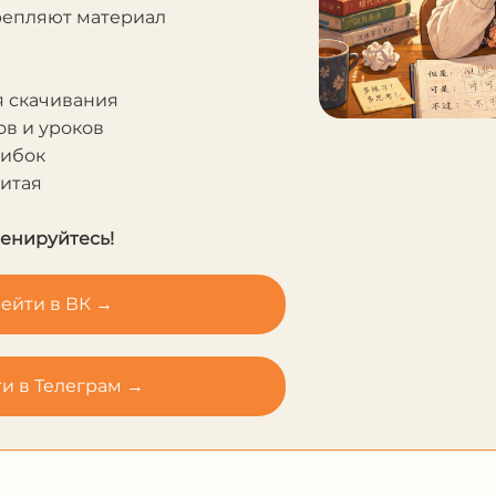
крепляют материал
я скачивания
в и уроков
шибок
Китая
ренируйтесь!
ейти в ВК →
и в Телеграм →