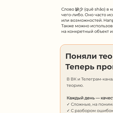
Слово 缺少 (quē shǎo) в 
чего-либо. Оно часто ис
или возможностей. Напр
Также можно использоват
на конкретный объект ил
Поняли те
Теперь про
В ВК и Телеграм-кана
теорию.
Каждый день — качес
✓ Сложные, на пони
✓ С разбором ошибо