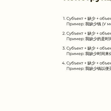
Субъект + 缺少 + объе
Пример: 我缺少钱 (У мен
Субъект + 缺少 + объе
Пример: 我缺少的是时间 (
Субъект + 缺少 + объе
Пример: 我缺少时间来休息 (
Субъект + 缺少 + объ
Пример: 我缺少钱以便买新手机