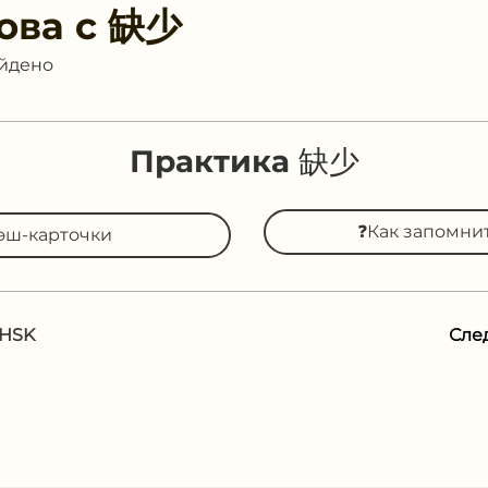
ова с
缺少
айдено
Практика 缺少
❓Как запомни
эш-карточки
 HSK
Сле