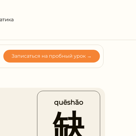
атика
Записаться на пробный урок →
quēshǎo
缺