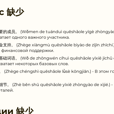
 с
缺少
(Wǒmen de tuánduì quēshǎole yīgè zhòngyào de
атает одного важного участника.
hège xiàngmù quēshǎole bìyào de zījīn zhīchí.) -
й финансовой поддержки.
Wǒ de zhōngwén cíhuì quēshǎole yīxiē jīchǔ cíy
ватает некоторых базовых слов.
 chéngshì quēshǎole lǜsè kōngjiān.) - В этом го
 běn shū quēshǎole yīxiē zhòngyào de xìjié.) - В
талей.
ции
缺少