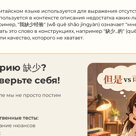
китайском языке используется для выражения отсутс
пользуется в контексте описания недостатка каких-л
имер, "我缺少经验" (wǒ quē shǎo jīngyàn) означает "мне 
ь это слово в конструкциях, например "缺少...的" (quē s
и качество, которого не хватает.
орию 缺少?
верьте себя!
ле мы не просто постим
твенные тесты:
мание нюансов
к