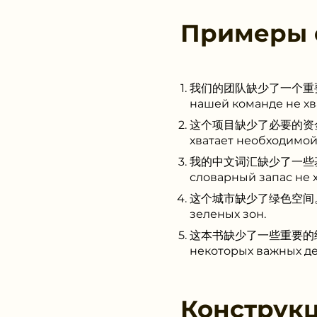
Примеры
我们的团队缺少了一个重要的成员。 
нашей команде не хв
这个项目缺少了必要的资金支持。 (Z
хватает необходимо
我的中文词汇缺少了一些基础词语。 (
словарный запас не х
这个城市缺少了绿色空间。 (Zhège
зеленых зон.
这本书缺少了一些重要的细节。 (Zhè
некоторых важных де
Конструк