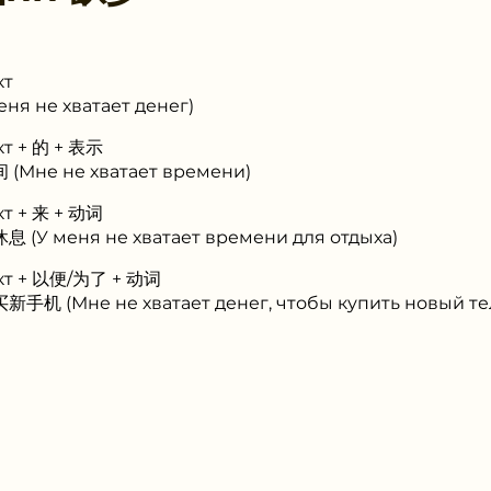
кт
я не хватает денег)
кт + 的 + 表示
Мне не хватает времени)
кт + 来 + 动词
У меня не хватает времени для отдыха)
ект + 以便/为了 + 动词
 (Мне не хватает денег, чтобы купить новый те