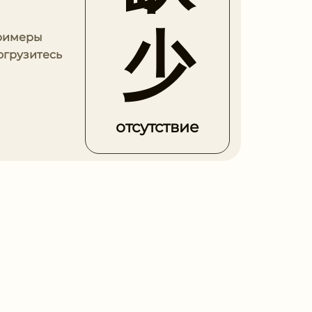
少
примеры
огрузитесь
отсутствие