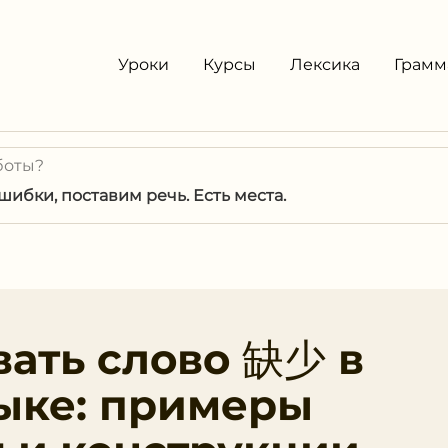
Уроки
Курсы
Лексика
Грамм
боты?
ибки, поставим речь. Есть места.
вать слово 缺少 в
ыке: примеры