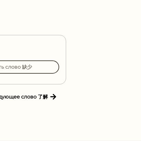
ть слово 缺少
дующее слово 了解