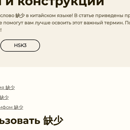
 и конструкции
ь слово 缺少 в китайском языке! В статье приведены 
е помогут вам лучше освоить этот важный термин. П
!
HSK3
ия 缺少
с 缺少
глифом 缺少
ьзовать
缺少