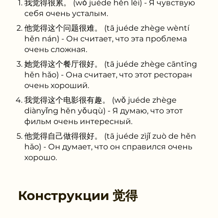
我觉得很累。 (wǒ juéde hěn lèi) - Я чувствую
себя очень усталым.
他觉得这个问题很难。 (tā juéde zhège wèntí
hěn nán) - Он считает, что эта проблема
очень сложная.
她觉得这个餐厅很好。 (tā juéde zhège cāntīng
hěn hǎo) - Она считает, что этот ресторан
очень хороший.
我觉得这个电影很有趣。 (wǒ juéde zhège
diànyǐng hěn yǒuqù) - Я думаю, что этот
фильм очень интересный.
他觉得自己做得很好。 (tā juéde zìjǐ zuò de hěn
hǎo) - Он думает, что он справился очень
хорошо.
Конструкции
觉得