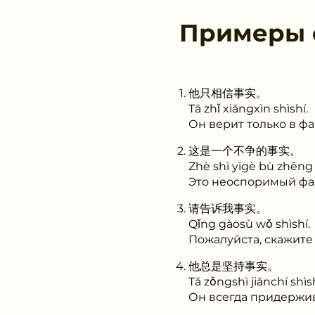
Примеры
他只相信事实。
Tā zhǐ xiāngxìn shìshí.
Он верит только в фа
这是一个不争的事实。
Zhè shì yīgè bù zhēng 
Это неоспоримый фа
请告诉我事实。
Qǐng gàosù wǒ shìshí.
Пожалуйста, скажите
他总是坚持事实。
Tā zǒngshì jiānchí shìsh
Он всегда придержив