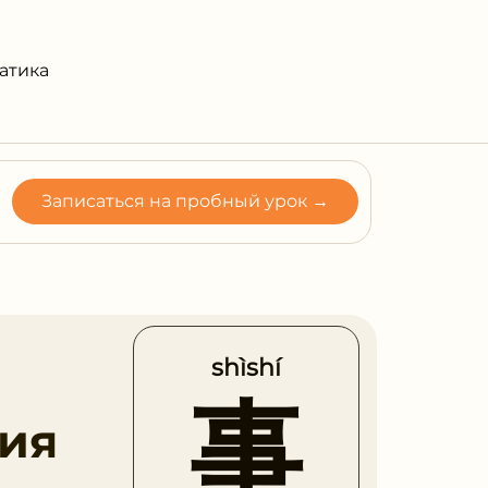
атика
Записаться на пробный урок →
shìshí
事
ия