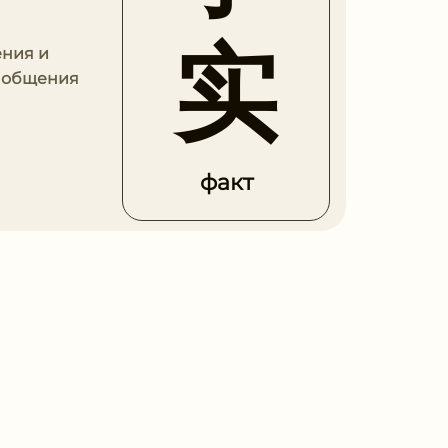
实
ения и
и общения
факт