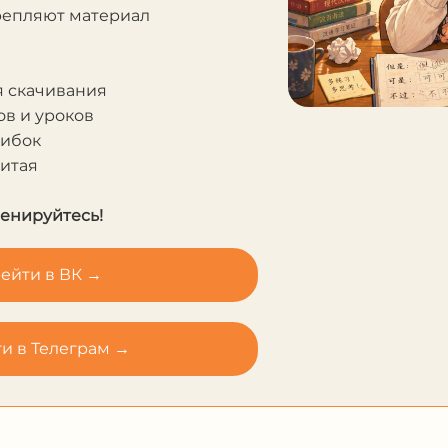
крепляют материал
я скачивания
в и уроков
шибок
Китая
ренируйтесь!
ейти в ВК →
и в Телеграм →