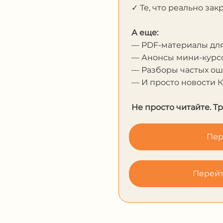
✓ Те, что реально за
А еще:
— PDF-материалы дл
— Анонсы мини-курсо
— Разборы частых о
— И просто новости 
Не просто читайте. Т
Пер
Перейт