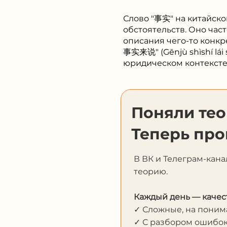
Слово "事实" на китайско
обстоятельств. Оно час
описания чего-то конкре
事实来说" (Gēnjù shìshí lái
юридическом контексте 
Поняли те
Теперь про
В ВК и Телеграм-кана
теорию.
Каждый день — качес
✓ Сложные, на пони
✓ С разбором ошибо