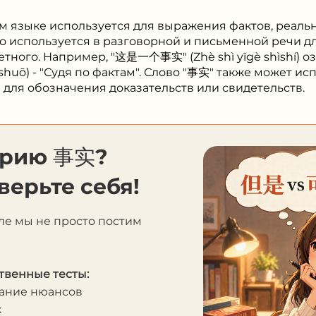
м языке используется для выражения фактов, реаль
то используется в разговорной и письменной речи 
тного. Например, "这是一个事实" (Zhè shì yīgè shìshí) озн
 shuō) - "Судя по фактам". Слово "事实" также может ис
для обозначения доказательств или свидетельств.
орию 事实?
верьте себя!
ле мы не просто постим
твенные тесты:
мание нюансов
к