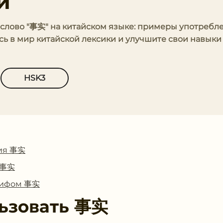
и
ь слово "事实" на китайском языке: примеры употребл
сь в мир китайской лексики и улучшите свои навык
HSK3
ия 事实
с 事实
глифом 事实
ьзовать
事实