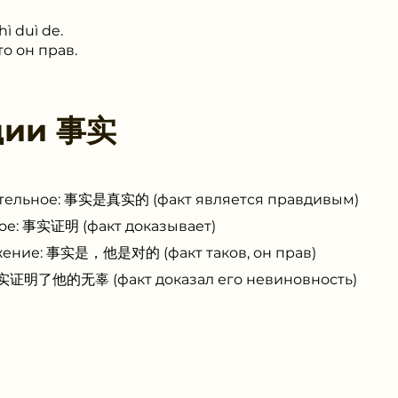
ì duì de.
о он прав.
ции
事实
ательное: 事实是真实的 (факт является правдивым)
ое: 事实证明 (факт доказывает)
жение: 事实是，他是对的 (факт таков, он прав)
事实证明了他的无辜 (факт доказал его невиновность)