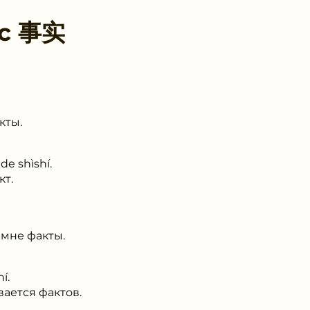
 с
事实
кты.
de shìshí.
кт.
 мне факты.
í.
ается фактов.