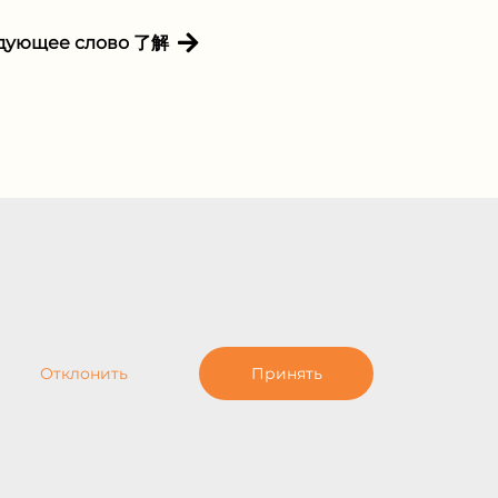
дующее слово 了解
Отклонить
Принять