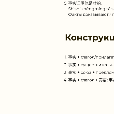
事实证明他是对的。
Shìshí zhèngmíng tā sh
Факты доказывают, чт
Конструк
事实 + глагол/прилаг
事实 + существительн
事实 + союз + предло
事实 + глагол + 宾语: 