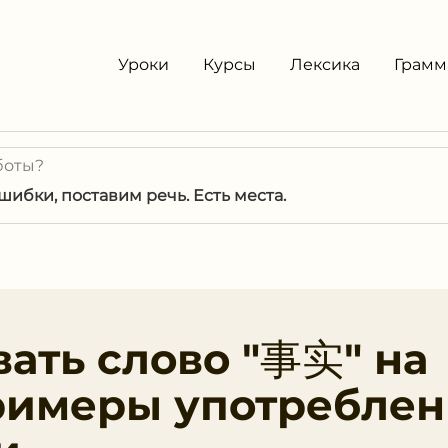
Уроки
Курсы
Лексика
Грамм
боты?
ибки, поставим речь. Есть места.
вать слово "事实" на
римеры употреблен