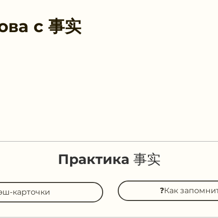
ова с
事实
Практика 事实
❓Как запомни
эш-карточки