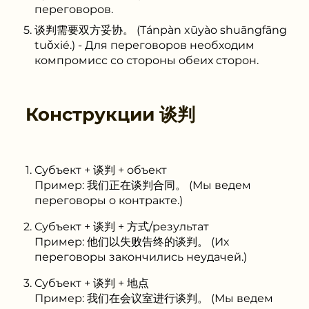
переговоров.
谈判需要双方妥协。 (Tánpàn xūyào shuāngfāng
tuǒxié.) - Для переговоров необходим
компромисс со стороны обеих сторон.
Конструкции
谈判
Субъект + 谈判 + объект
Пример: 我们正在谈判合同。 (Мы ведем
переговоры о контракте.)
Субъект + 谈判 + 方式/результат
Пример: 他们以失败告终的谈判。 (Их
переговоры закончились неудачей.)
Субъект + 谈判 + 地点
Пример: 我们在会议室进行谈判。 (Мы ведем