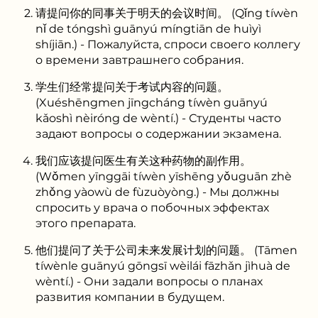
请提问你的同事关于明天的会议时间。 (Qǐng tíwèn
nǐ de tóngshì guānyú míngtiān de huìyì
shíjiān.) - Пожалуйста, спроси своего коллегу
о времени завтрашнего собрания.
学生们经常提问关于考试内容的问题。
(Xuéshēngmen jīngcháng tíwèn guānyú
kǎoshì nèiróng de wèntí.) - Студенты часто
задают вопросы о содержании экзамена.
我们应该提问医生有关这种药物的副作用。
(Wǒmen yīnggāi tíwèn yīshēng yǒuguān zhè
zhǒng yàowù de fùzuòyòng.) - Мы должны
спросить у врача о побочных эффектах
этого препарата.
他们提问了关于公司未来发展计划的问题。 (Tāmen
tíwènle guānyú gōngsī wèilái fāzhǎn jìhuà de
wèntí.) - Они задали вопросы о планах
развития компании в будущем.