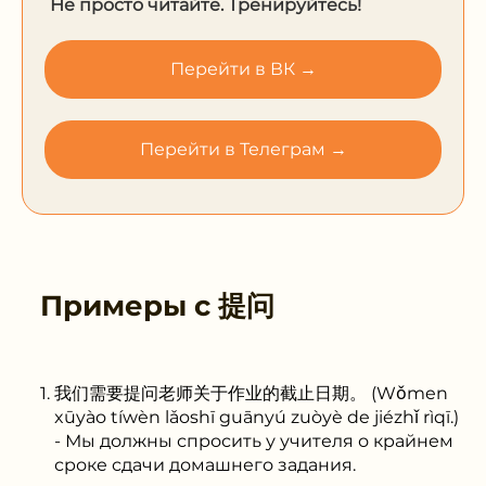
Не просто читайте. Тренируйтесь!
Перейти в ВК →
Перейти в Телеграм →
Примеры с
提问
我们需要提问老师关于作业的截止日期。 (Wǒmen
xūyào tíwèn lǎoshī guānyú zuòyè de jiézhǐ rìqī.)
- Мы должны спросить у учителя о крайнем
сроке сдачи домашнего задания.