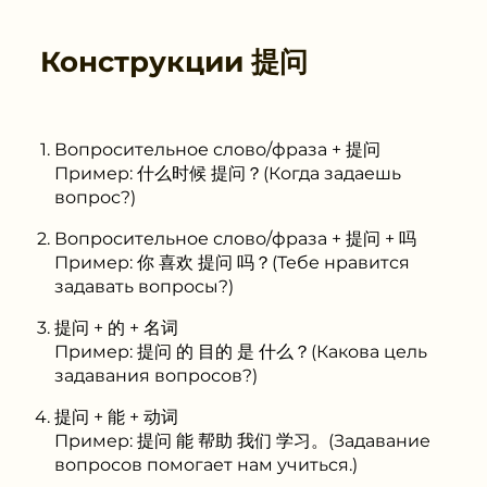
Конструкции
提问
Вопросительное слово/фраза + 提问
Пример: 什么时候 提问？(Когда задаешь
вопрос?)
Вопросительное слово/фраза + 提问 + 吗
Пример: 你 喜欢 提问 吗？(Тебе нравится
задавать вопросы?)
提问 + 的 + 名词
Пример: 提问 的 目的 是 什么？(Какова цель
задавания вопросов?)
提问 + 能 + 动词
Пример: 提问 能 帮助 我们 学习。(Задавание
вопросов помогает нам учиться.)