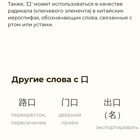
Также, '口' может использоваться в качестве
радикала (ключевого элемента) в китайских
иероглифах, обозначающих слова, связанные с
ртом или устами.
Другие слова с
口
路口
门口
出口
（名）
перекрёсток;
дверной
пересечение
проём
экспортировать