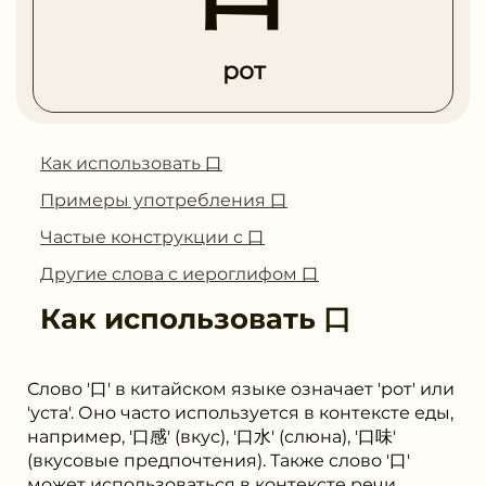
рот
Как использовать 口
Примеры употребления 口
Частые конструкции с 口
Другие слова с иероглифом 口
Как использовать
口
Слово '口' в китайском языке означает 'рот' или
'уста'. Оно часто используется в контексте еды,
например, '口感' (вкус), '口水' (слюна), '口味'
(вкусовые предпочтения). Также слово '口'
может использоваться в контексте речи,