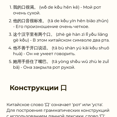
我的口很渴。 (wǒ de kǒu hěn kě) - Мой рот
очень сухой.
他的口音很标准。 (tā de kǒu yīn hěn biāo zhǔn)
- Его произношение очень четкое.
这个汉字里有两个口。 (zhè gè hàn zì lǐ yǒu liǎng
gè kǒu) - В этом китайском символе два рта.
他不善于开口说话。 (tā bù shàn yú kāi kǒu shuō
huà) - Он не умеет говорить.
她用手捂住了嘴巴。 (tā yòng shǒu wǔ zhù le zuǐ
bā) - Она закрыла рот рукой.
Конструкции
口
Китайское слово '口' означает 'рот' или 'уста'.
Для построения грамматических конструкций
с использованием данной лексики, слово '口'