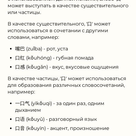
может выступать в качестве существительного
или частицы.
В качестве существительного, '口' может
использоваться в сочетании с другими
словами, например:
嘴巴 (zuǐba) - рот, уста
口红 (kǒuhóng) - губная помада
口感 (kǒugǎn) - вкус, вкусовые ощущения
В качестве частицы, '口' может использоваться
для образования различных словосочетаний,
например:
一口气 (yīkǒuqì) - за один раз, одним
дыханием
口语 (kǒuyǔ) - разговорный язык
口音 (kǒuyīn) - акцент, произношение