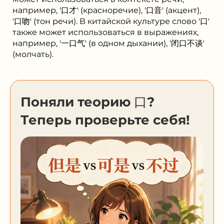
например, '口才' (красноречие), '口音' (акцент),
'口吻' (тон речи). В китайской культуре слово '口'
также может использоваться в выражениях,
например, '一口气' (в одном дыхании), '闭口不谈'
(молчать).
Поняли теорию 口?
Теперь проверьте себя!