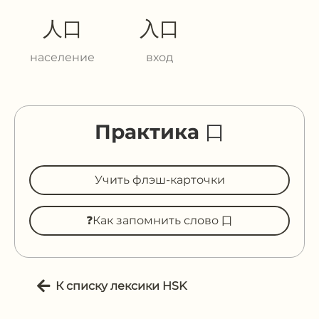
人口
入口
население
вход
Практика 口
Учить флэш-карточки
❓Как запомнить слово 口
К списку лексики HSK