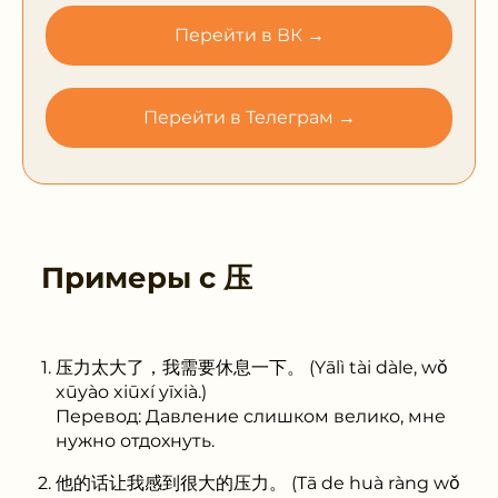
Перейти в ВК →
Перейти в Телеграм →
Примеры с
压
压力太大了，我需要休息一下。 (Yālì tài dàle, wǒ
xūyào xiūxí yīxià.)
Перевод: Давление слишком велико, мне
нужно отдохнуть.
他的话让我感到很大的压力。 (Tā de huà ràng wǒ