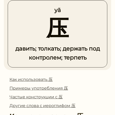
yā
压
давить; толкать; держать под
контролем; терпеть
Как использовать 压
Примеры употребления 压
Частые конструкции с 压
Другие слова с иероглифом 压