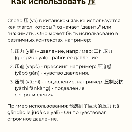
Как использовать
压
Слово 压 (yā) в китайском языке используется
как глагол, который означает "давить" или
"нажимать". Оно может быть использовано в
различных контекстах, например:
压力 (yālì) - давление, например: 工作压力
(gōngzuò yālì) - рабочее давление.
压迫 (yāpò) - прессинг, например: 压迫感
(yāpò gǎn) - чувство давления.
压制 (yāzhì) - подавление, например: 压制反抗
(yāzhì fǎnkàng) - подавление
сопротивления.
Пример использования: 他感到了巨大的压力 (tā
gǎndào le jùdà de yālì) - Он почувствовал
огромное давление.