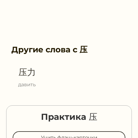
Другие слова с
压
压力
давить
Практика 压
Учить флэш-карточки