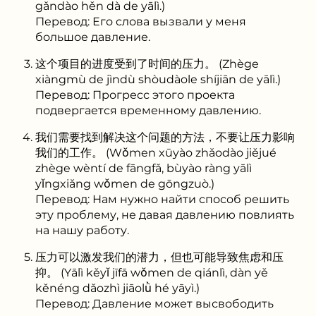
gǎndào hěn dà de yālì.)
Перевод: Его слова вызвали у меня
большое давление.
这个项目的进度受到了时间的压力。 (Zhège
xiàngmù de jìndù shòudàole shíjiān de yālì.)
Перевод: Прогресс этого проекта
подвергается временному давлению.
我们需要找到解决这个问题的方法，不要让压力影响
我们的工作。 (Wǒmen xūyào zhǎodào jiějué
zhège wèntí de fāngfǎ, bùyào ràng yālì
yǐngxiǎng wǒmen de gōngzuò.)
Перевод: Нам нужно найти способ решить
эту проблему, не давая давлению повлиять
на нашу работу.
压力可以激发我们的潜力，但也可能导致焦虑和压
抑。 (Yālì kěyǐ jīfā wǒmen de qiánlì, dàn yě
kěnéng dǎozhì jiāolǜ hé yāyì.)
Перевод: Давление может высвободить