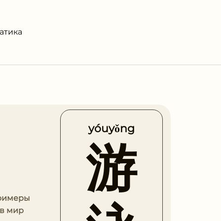
атика
yóuyǒng
游
примеры
 в мир