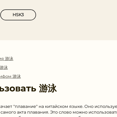
HSK3
ия 游泳
с 游泳
глифом 游泳
ьзовать
游泳
ачает "плавание" на китайском языке. Оно использу
самого акта плавания. Это слово можно использовать