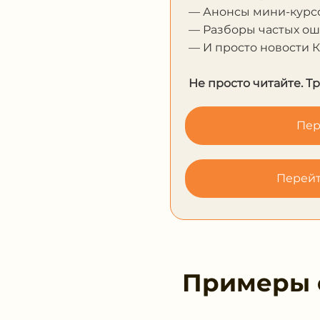
— Анонсы мини-курсо
— Разборы частых о
— И просто новости 
Не просто читайте. Т
Пер
Перейт
Примеры