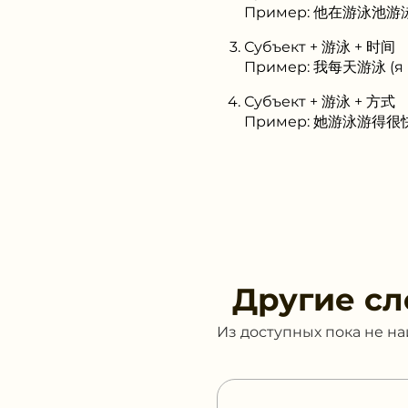
Пример: 他在游泳池游泳 (
Субъект + 游泳 + 时间
Пример: 我每天游泳 (я п
Субъект + 游泳 + 方式
Пример: 她游泳游得很快 (
Другие сл
Из доступных пока не н