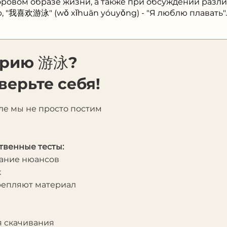
доровом образе жизни, а также при обсуждении разл
, "我喜欢游泳" (wǒ xǐhuān yóuyǒng) - "Я люблю плавать".
орию 游泳?
верьте себя!
ле мы не просто постим
твенные тесты:
мание нюансов
к
крепляют материал
я скачивания