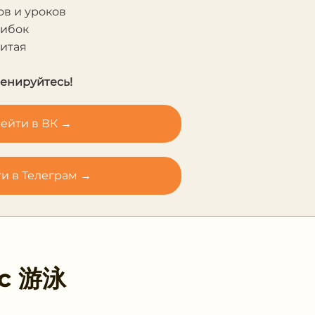
в и уроков
шибок
Китая
ренируйтесь!
ейти в ВК →
и в Телеграм →
 с
游泳