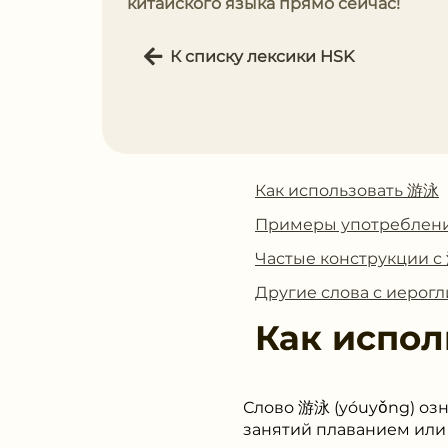
китайского языка прямо сейчас!
К списку лексики HSK
Как использовать 游泳
Примеры употреблен
Частые конструкции 
Другие слова с иеро
Как испол
Слово 游泳 (yóuyǒng) озн
занятий плаванием или 