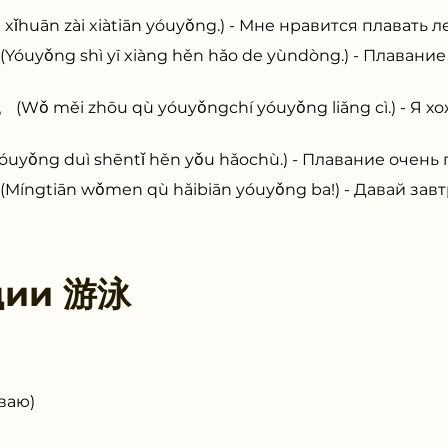
n zài xiàtiān yóuyǒng.) - Мне нравится плавать л
g shì yī xiàng hěn hǎo de yùndòng.) - Плавание 
i zhōu qù yóuyǒngchí yóuyǒng liǎng cì.) - Я хож
 duì shēntǐ hěn yǒu hǎochù.) - Плавание очень п
iān wǒmen qù hǎibiān yóuyǒng ba!) - Давай завтр
ции
游泳
ваю)