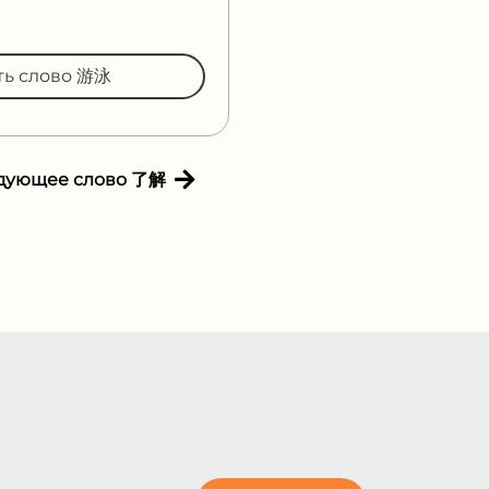
ть слово 游泳
дующее слово 了解