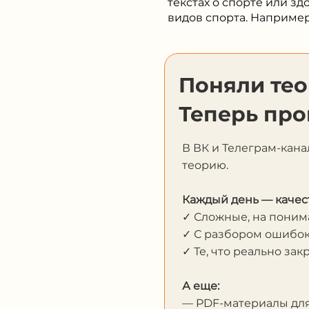
текстах о спорте или з
видов спорта. Например
Поняли те
Теперь про
В ВК и Телеграм-кана
теорию.
Каждый день — качес
✓ Сложные, на пони
✓ С разбором ошибо
✓ Те, что реально за
А еще:
— PDF-материалы дл