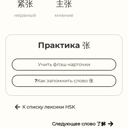
紧张
主张
нервный
мнение
Практика 张
Учить флэш-карточки
❓Как запомнить слово 张
К списку лексики HSK
Следующее слово 了解