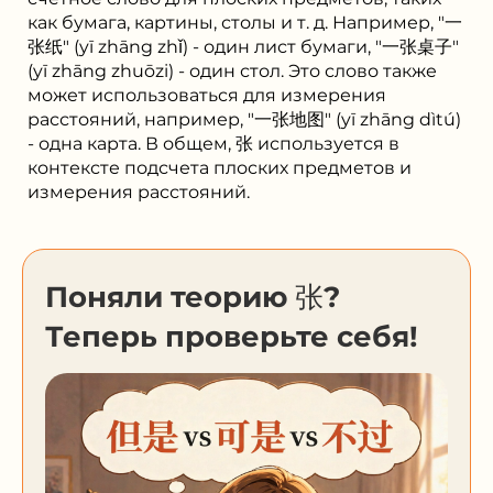
как бумага, картины, столы и т. д. Например, "一
张纸" (yī zhāng zhǐ) - один лист бумаги, "一张桌子"
(yī zhāng zhuōzi) - один стол. Это слово также
может использоваться для измерения
расстояний, например, "一张地图" (yī zhāng dìtú)
- одна карта. В общем, 张 используется в
контексте подсчета плоских предметов и
измерения расстояний.
Поняли теорию 张?
Теперь проверьте себя!