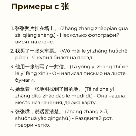
Примеры с
张
张张照片挂在墙上。 (Zhāng zhāng zhàopiàn guà
zài qiáng shàng.) - Несколько фотографий
висят на стене.
我买了一张火车票。 (Wǒ mǎi le yī zhāng huǒchē
piào.) - Я купил билет на поезд.
他用一张纸写了一封信。 (Tā yòng yī zhāng zhǐ xiě
le yī fēng xìn.) - Он написал письмо на листе
бумаги.
她拿着一张地图找到了目的地。 (Tā ná zhe yī
zhāng dìtú zhǎo dào le mùdì dì.) - Она нашла
место назначения, держа карту.
张张嘴，说话要清楚。 (Zhāng zhāng zuǐ,
shuōhuà yào qīngchǔ.) - Раздвигай рот,
говори четко.