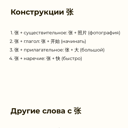
Конструкции
张
张 + существительное: 张 + 照片 (фотография)
张 + глагол: 张 + 开始 (начинать)
张 + прилагательное: 张 + 大 (большой)
张 + наречие: 张 + 快 (быстро)
Другие слова с
张