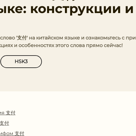
ыке: конструкции и
 слово '支付' на китайском языке и ознакомьтесь с п
кциях и особенностях этого слова прямо сейчас!
HSK3
ия 支付
с 支付
глифом 支付