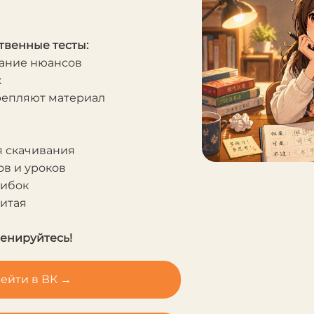
твенные тесты:
мание нюансов
к
крепляют материал
я скачивания
в и уроков
шибок
Китая
ренируйтесь!
ейти в ВК →