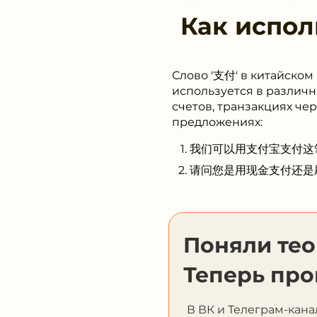
Как испол
Слово '支付' в китайском
используется в различн
счетов, транзакциях че
предложениях:
我们可以用支付宝支付这笔款项。 (
请问您是用现金支付还是刷卡支付？
Поняли те
Теперь про
В ВК и Телеграм-кана