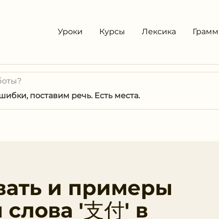
Уроки
Курсы
Лексика
Грамм
боты?
ибки, поставим речь. Есть места.
вать и примеры
 слова '支付' в