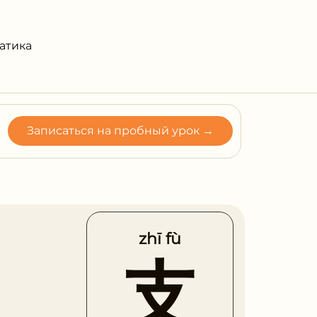
атика
Записаться на пробный урок →
zhī fù
支