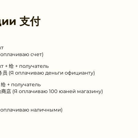
ции
支付
кт
оплачиваю счет)
т + 给 + получатель
(Я оплачиваю деньги официанту)
 给 + получатель
店 (Я оплачиваю 100 юаней магазину)
оплачиваю наличными)