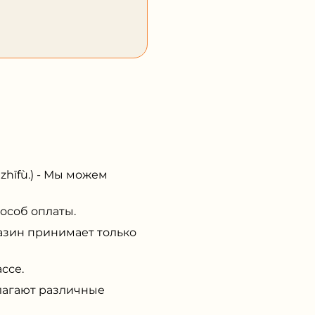
īfù.) - Мы можем
особ оплаты.
газин принимает только
ссе.
лагают различные