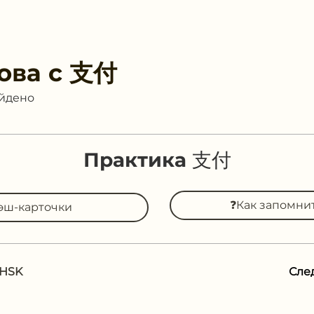
ова с
支付
айдено
Практика 支付
❓Как запомни
эш-карточки
 HSK
Сле