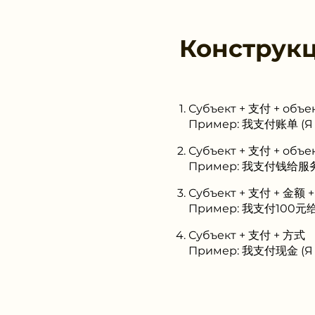
Конструк
Субъект + 支付 + объе
Пример: 我支付账单 (Я 
Субъект + 支付 + объек
Пример: 我支付钱给服务员 
Субъект + 支付 + 金额 +
Пример: 我支付100元给商
Субъект + 支付 + 方式
Пример: 我支付现金 (Я 