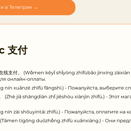
и в Телеграм →
 с
支付
Wǒmen kěyǐ shǐyòng zhīfùbǎo jìnxíng zàixiàn zh
для онлайн-оплаты.
 xuǎnzé zhīfù fāngshì.) - Пожалуйста, выберите сп
iā shāngdiàn zhǐ jiēshòu xiànjīn zhīfù.) - Этот ма
zài shōuyíntái zhīfù.) - Пожалуйста, оплатите на ка
 tígōng duōzhǒng zhīfù xuǎnxiàng.) - Они пред