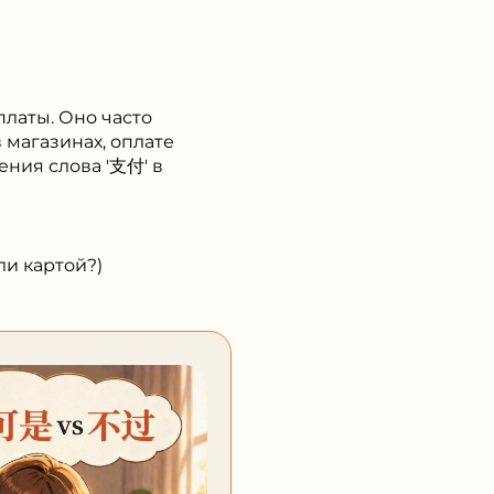
платы. Оно часто
 магазинах, оплате
ения слова '支付' в
 картой?)