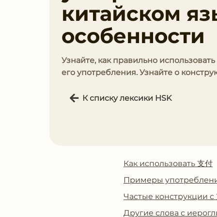
китайском яз
особенности
Узнайте, как правильно использовать
его употребления. Узнайте о констру
К списку лексики HSK
Как использовать 支付
Примеры употреблен
Частые конструкции 
Другие слова с иеро