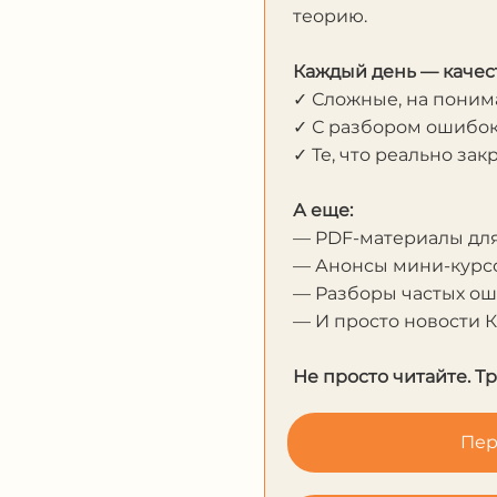
теорию.
Каждый день — качес
✓ Сложные, на пони
✓ С разбором ошибо
✓ Те, что реально за
А еще:
— PDF-материалы дл
— Анонсы мини-курсо
— Разборы частых о
— И просто новости 
Не просто читайте. Т
Пер