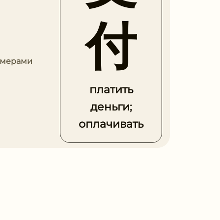
付
римерами
платить
деньги;
оплачивать