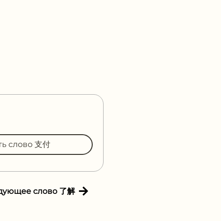
ть слово 支付
дующее слово 了解