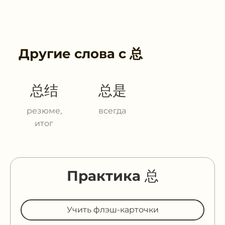
Другие слова с
总
总结
总是
резюме,
всегда
итог
Практика 总
Учить флэш-карточки