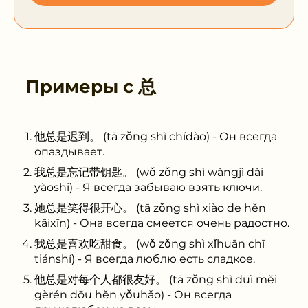
Примеры с
总
他总是迟到。 (tā zǒng shì chídào) - Он всегда
опаздывает.
我总是忘记带钥匙。 (wǒ zǒng shì wàngjì dài
yàoshi) - Я всегда забываю взять ключи.
她总是笑得很开心。 (tā zǒng shì xiào de hěn
kāixīn) - Она всегда смеется очень радостно.
我总是喜欢吃甜食。 (wǒ zǒng shì xǐhuān chī
tiánshí) - Я всегда люблю есть сладкое.
他总是对每个人都很友好。 (tā zǒng shì duì měi
gèrén dōu hěn yǒuhǎo) - Он всегда