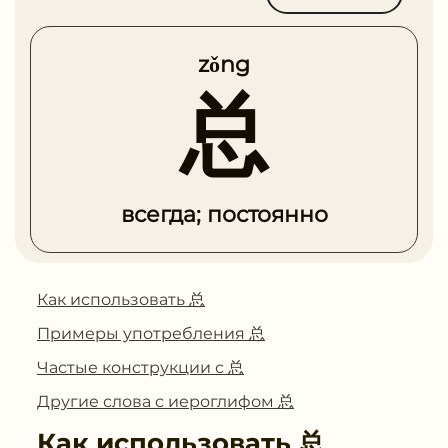
zǒng
总
всегда; постоянно
Как использовать 总
Примеры употребления 总
Частые конструкции с 总
Другие слова с иероглифом 总
Как использовать
总