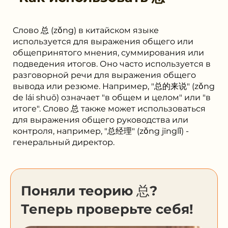
Слово 总 (zǒng) в китайском языке
используется для выражения общего или
общепринятого мнения, суммирования или
подведения итогов. Оно часто используется в
разговорной речи для выражения общего
вывода или резюме. Например, "总的来说" (zǒng
de lái shuō) означает "в общем и целом" или "в
итоге". Слово 总 также может использоваться
для выражения общего руководства или
контроля, например, "总经理" (zǒng jīnglǐ) -
генеральный директор.
Поняли теорию 总?
Теперь проверьте себя!