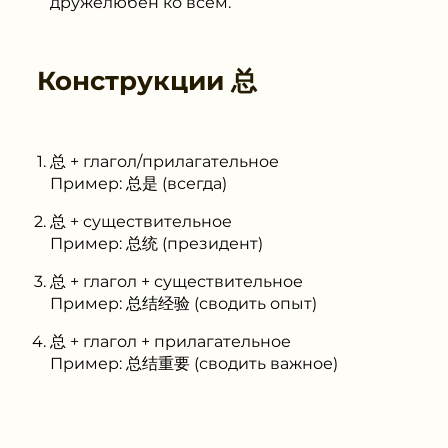
дружелюбен ко всем.
Конструкции
总
总 + глагол/прилагательное
Пример: 总是 (всегда)
总 + существительное
Пример: 总统 (президент)
总 + глагол + существительное
Пример: 总结经验 (сводить опыт)
总 + глагол + прилагательное
Пример: 总结重要 (сводить важное)