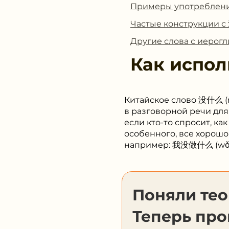
Примеры употребле
Частые конструкции 
Другие слова с иеро
Как испол
Китайское слово 没什么 (m
в разговорной речи для
если кто-то спросит, ка
особенного, все хорошо
например: 我没做什么 (wǒ mé
Поняли те
Теперь про