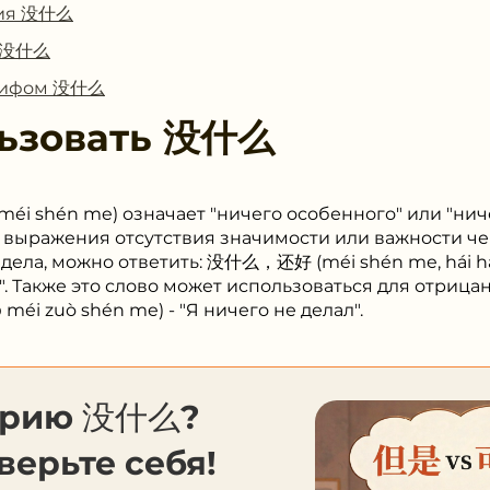
ния 没什么
с 没什么
глифом 没什么
ьзовать
没什么
éi shén me) означает "ничего особенного" или "нич
 выражения отсутствия значимости или важности че
к дела, можно ответить: 没什么，还好 (méi shén me, hái hǎ
". Также это слово может использоваться для отрицан
i zuò shén me) - "Я ничего не делал".
орию 没什么?
верьте себя!