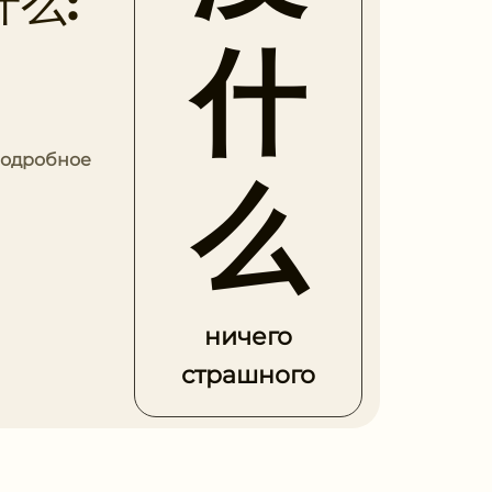
什么:
什
 Подробное
么
ничего
страшного