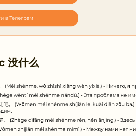
и в Телеграм →
 с
没什么
hénme, wǒ zhǐshì xiǎng wèn yíxià.) - Ничего, я пр
wèntí méi shénme nándù.) - Эта проблема не име
men méi shénme shíjiān le, kuài diǎn zǒu ba.) -
одим.
e dìfāng méi shénme rén, hěn ānjìng.) - Здесь м
zhījiān méi shénme mìmì.) - Между нами нет ник