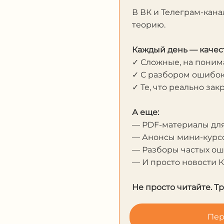
В ВК и Телеграм-кана
теорию.
Каждый день — качес
✓ Сложные, на пони
✓ С разбором ошибо
✓ Те, что реально за
А еще:
— PDF-материалы дл
— Анонсы мини-курсо
— Разборы частых о
— И просто новости 
Не просто читайте. Т
Пер