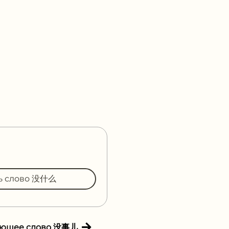
ть слово 没什么
ующее слово 没事儿