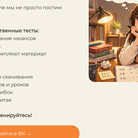
ле мы не просто постим
твенные тесты:
мание нюансов
к
крепляют материал
я скачивания
в и уроков
шибок
Китая
ренируйтесь!
ейти в ВК →