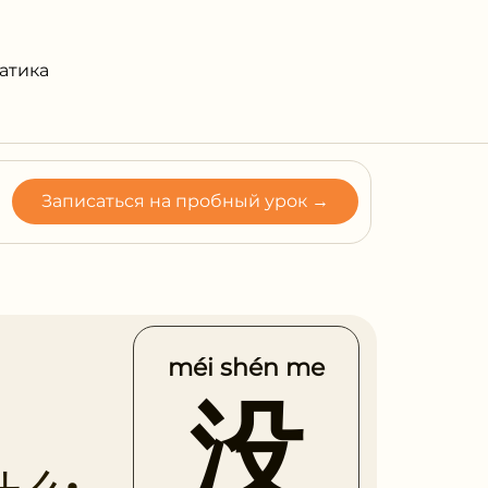
атика
Записаться на пробный урок →
méi shén me
没