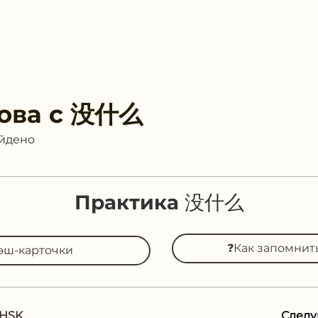
ова с
没什么
айдено
Практика 没什么
❓Как запомни
эш-карточки
 HSK
След