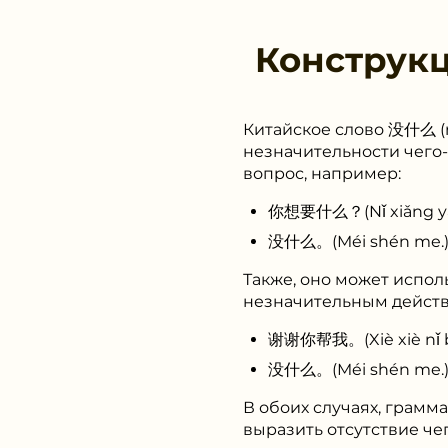
Конструк
Китайское слово 没什么 (m
незначительности чего-
вопрос, например:
你想要什么？(Nǐ xiǎng yào
没什么。(Méi shén me.) 
Также, оно может исполь
незначительным действ
谢谢你帮我。(Xiè xiè nǐ bā
没什么。(Méi shén me.) 
В обоих случаях, грамм
выразить отсутствие че