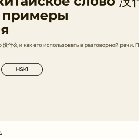
 китайское слово 没
и примеры
ия
во 没什么 и как его использовать в разговорной речи.
HSK1
么