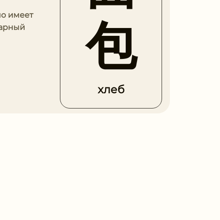
но имеет
包
варный
хлеб