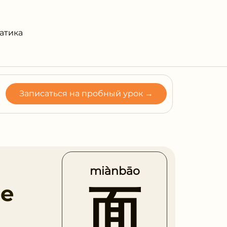
атика
Записаться на пробный урок →
miànbāo
面
ие