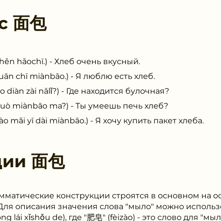
 с
面包
 hǎochī.) - Хлеб очень вкусный.
chī miànbāo.) - Я люблю есть хлеб.
àn zài nǎlǐ?) - Где находится булочная?
 miànbāo ma?) - Ты умеешь печь хлеб?
 yī dài miànbāo.) - Я хочу купить пакет хлеба.
ции
面包
мматические конструкции строятся в основном на о
 Для описания значения слова "мыло" можно исполь
lái xǐshǒu de), где "肥皂" (fèizào) - это слово для "мыло"