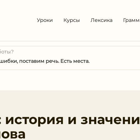
Уроки
Курсы
Лексика
Грамм
боты?
ибки, поставим речь. Есть места.
: история и значен
лова