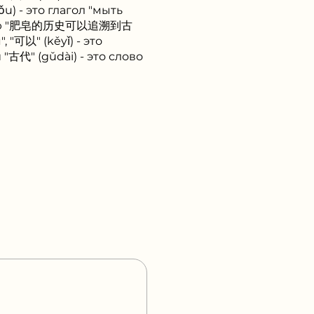
ǒu) - это глагол "мыть
рукцию "肥皂的历史可以追溯到古
", "可以" (kěyǐ) - это
 "古代" (gǔdài) - это слово