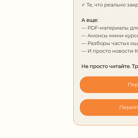
✓ Те, что реально за
А еще:
— PDF-материалы дл
— Анонсы мини-курсо
— Разборы частых о
— И просто новости 
Не просто читайте. Т
Пер
Перейт