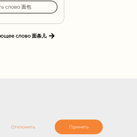
ть слово 面包
ующее слово 面条儿
Отклонить
Принять