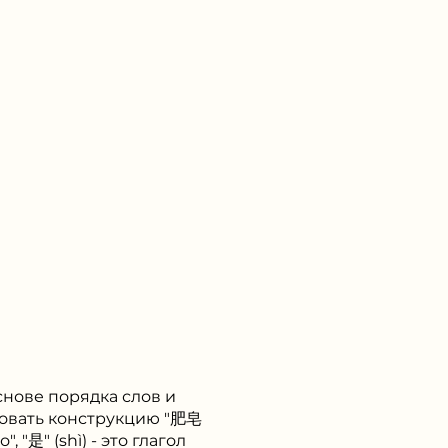
снове порядка слов и
зовать конструкцию "肥皂
, "是" (shì) - это глагол