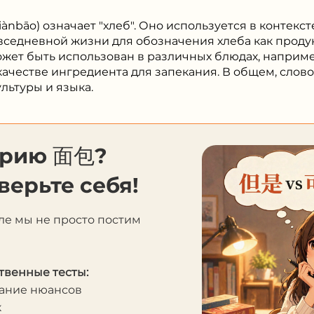
ànbāo) означает "хлеб". Оно используется в контекс
овседневной жизни для обозначения хлеба как продук
ожет быть использован в различных блюдах, наприме
качестве ингредиента для запекания. В общем, сло
льтуры и языка.
орию 面包?
верьте себя!
ле мы не просто постим
твенные тесты:
мание нюансов
к