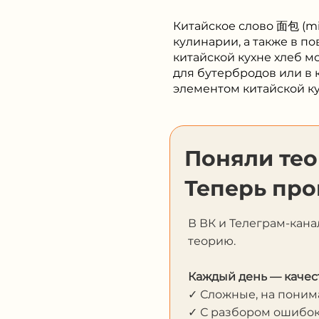
Китайское слово 面包 (mi
кулинарии, а также в п
китайской кухне хлеб м
для бутербродов или в 
элементом китайской ку
Поняли те
Теперь про
В ВК и Телеграм-кана
теорию.
Каждый день — качес
✓ Сложные, на пони
✓ С разбором ошибо