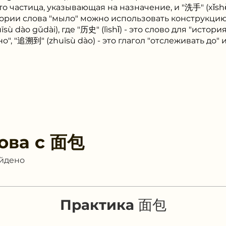
- это частица, указывающая на назначение, и "洗手" (xǐsh
истории слова "мыло" можно использовать конст
huīsù dào gǔdài), где "历史" (lìshǐ) - это слово для "история
, "追溯到" (zhuīsù dào) - это глагол "отслеживать до" и
ова с
面包
айдено
Практика 面包