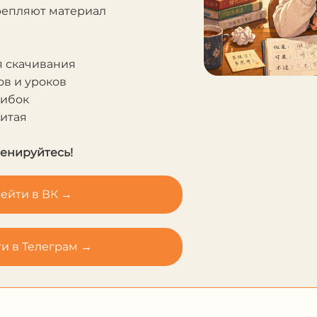
крепляют материал
я скачивания
в и уроков
шибок
Китая
ренируйтесь!
ейти в ВК →
и в Телеграм →