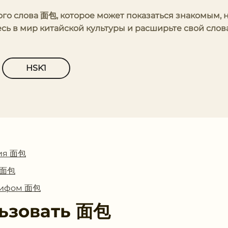
ого слова 面包, которое может показаться знакомым, 
сь в мир китайской культуры и расширьте свой сло
HSK1
ия 面包
с 面包
глифом 面包
ьзовать
面包