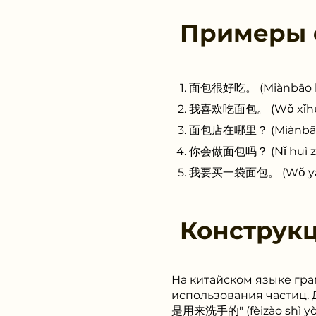
Примеры
面包很好吃。 (Miànbāo hěn
我喜欢吃面包。 (Wǒ xǐhuān 
面包店在哪里？ (Miànbāo di
你会做面包吗？ (Nǐ huì zuò
我要买一袋面包。 (Wǒ yào mǎi
Конструк
На китайском языке гра
использования частиц.
是用来洗手的" (fèizào shì yòng 