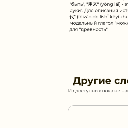
"быть", "用来" (yòng lái) 
руки". Для описания 
代" (fèizào de lìshǐ kěyǐ z
модальный глагол "можно"
для "древность".
Другие сл
Из доступных пока не н