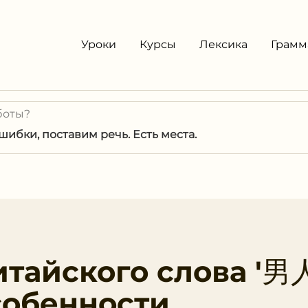
Уроки
Курсы
Лексика
Грамм
боты?
ибки, поставим речь. Есть места.
тайского слова '男人
собенности