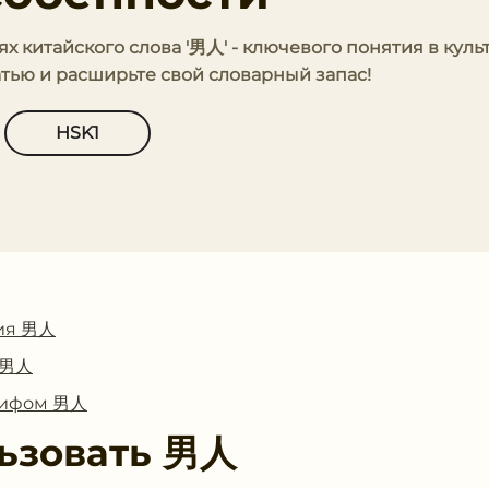
х китайского слова '男人' - ключевого понятия в куль
атью и расширьте свой словарный запас!
HSK1
ия 男人
с 男人
глифом 男人
ьзовать
男人