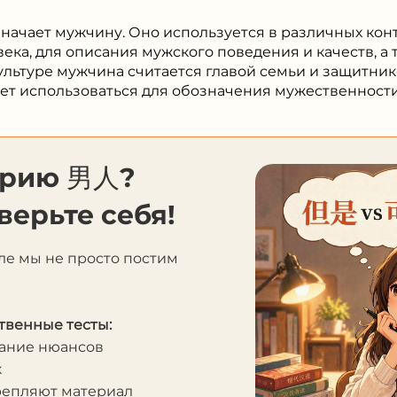
значает мужчину. Оно используется в различных конт
ека, для описания мужского поведения и качеств, а
ультуре мужчина считается главой семьи и защитник
ет использоваться для обозначения мужественности
орию 男人?
верьте себя!
ле мы не просто постим
твенные тесты:
мание нюансов
к
крепляют материал