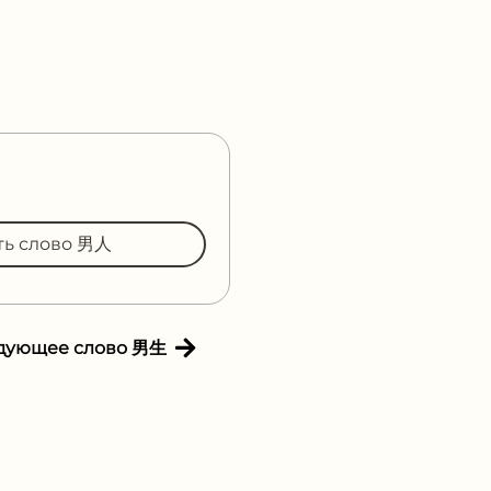
ть слово 男人
дующее слово 男生