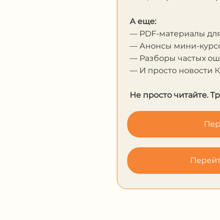
А еще:
— PDF-материалы дл
— Анонсы мини-курсо
— Разборы частых о
— И просто новости 
Не просто читайте. Т
Пер
Перейт