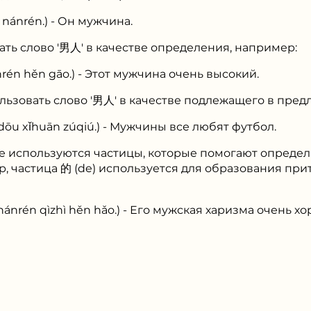
ánrén.) - Он мужчина.
ть слово '男人' в качестве определения, например:
 hěn gāo.) - Этот мужчина очень высокий.
льзовать слово '男人' в качестве подлежащего в пре
xǐhuān zúqiú.) - Мужчины все любят футбол.
е используются частицы, которые помогают определи
, частица 的 (de) используется для образования пр
n qìzhì hěn hǎo.) - Его мужская харизма очень хо