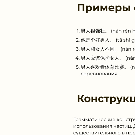
Примеры
男人很强壮。 (nán rén hě
他是个好男人。 (tā shì gè 
男人和女人不同。 (nán rén 
男人应该保护女人。 (nán rén
男人喜欢看体育比赛。 (nán rén
соревнования.
Конструк
Грамматические констру
использования частиц. Д
существительного в пр