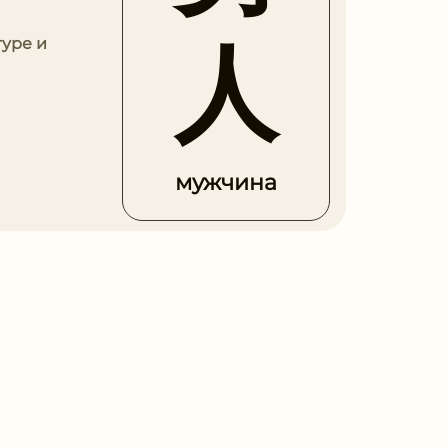
人
туре и
мужчина