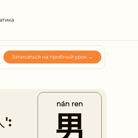
атика
Записаться на пробный урок →
nán ren
男
':