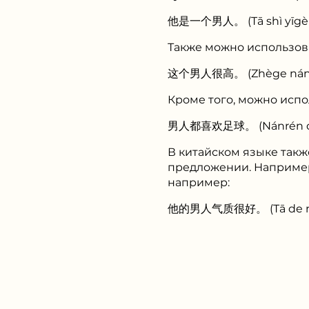
他是一个男人。 (Tā shì yīgè n
Также можно использова
这个男人很高。 (Zhège nánrén
Кроме того, можно испо
男人都喜欢足球。 (Nánrén dōu 
В китайском языке такж
предложении. Например
например:
他的男人气质很好。 (Tā de nánré