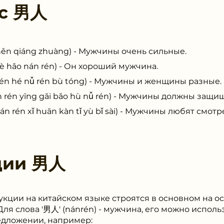
 с
男人
n qiáng zhuàng) - Мужчины очень сильные.
hǎo nán rén) - Он хороший мужчина.
hé nǚ rén bù tóng) - Мужчины и женщины разные.
 yīng gāi bǎo hù nǚ rén) - Мужчины должны защи
 xǐ huān kàn tǐ yù bǐ sài) - Мужчины любят смотр
ции
男人
кции на китайском языке строятся в основном на ос
ля слова '男人' (nánrén) - мужчина, его можно исполь
едложении, например: