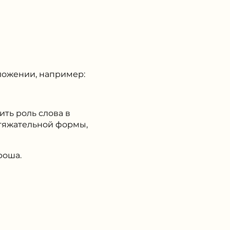
дложении, например:
ть роль слова в
итяжательной формы,
роша.