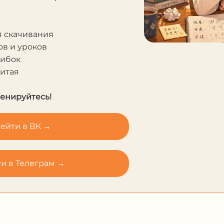
я скачивания
в и уроков
шибок
Китая
ренируйтесь!
ейти в ВК →
и в Телеграм →