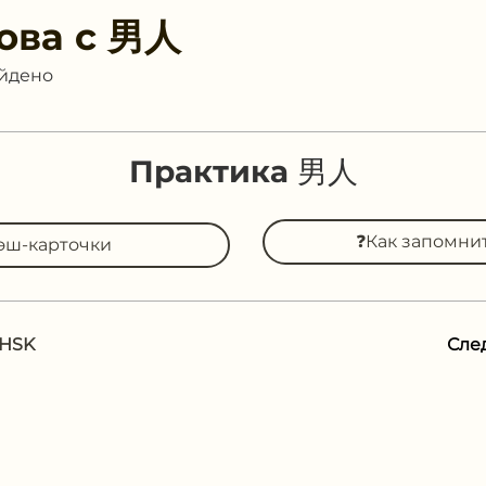
ова с
男人
айдено
Практика 男人
❓Как запомни
эш-карточки
 HSK
Сле