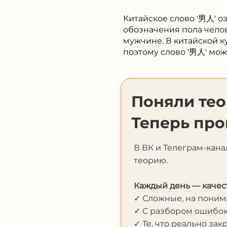
Китайское слово '男人' о
обозначения пола челов
мужчине. В китайской к
поэтому слово '男人' мож
Поняли те
Теперь про
В ВК и Телеграм-кана
теорию.
Каждый день — качес
✓ Сложные, на пони
✓ С разбором ошибо
✓ Те, что реально за