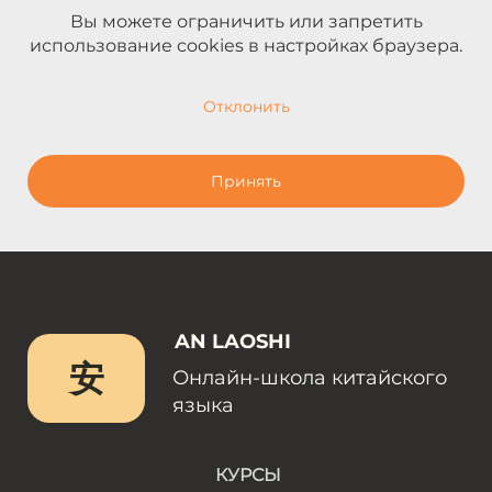
Вы можете ограничить или запретить
использование cookies в настройках браузера.
Отклонить
Принять
AN LAOSHI
安
Онлайн-школа китайского
языка
КУРСЫ