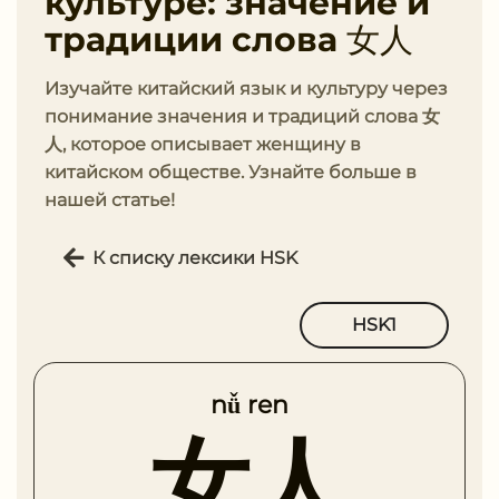
культуре: значение и
традиции слова 女人
Изучайте китайский язык и культуру через
понимание значения и традиций слова 女
人, которое описывает женщину в
китайском обществе. Узнайте больше в
нашей статье!
К списку лексики HSK
HSK1
nǚ ren
女人