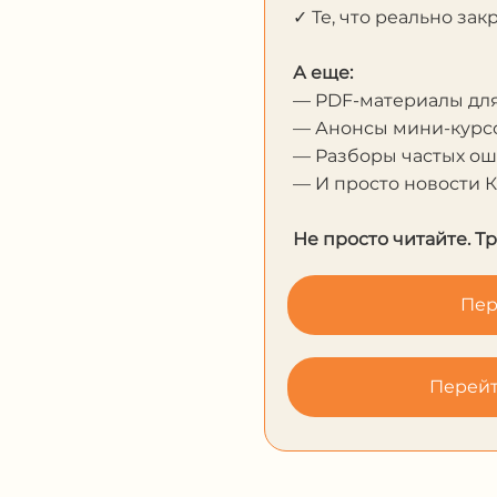
✓ Те, что реально за
А еще:
— PDF-материалы дл
— Анонсы мини-курсо
— Разборы частых о
— И просто новости 
Не просто читайте. Т
Пер
Перейт