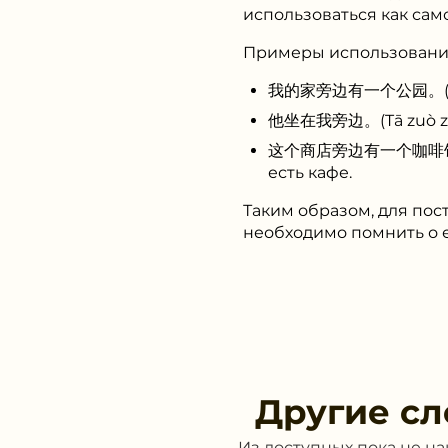
использоваться как само
Примеры использовани
我的家旁边有一个公园。(Wǒ de j
他坐在我旁边。(Tā zuò zài 
这个商店旁边有一个咖啡馆。(Zhèg
есть кафе.
Таким образом, для пос
необходимо помнить о е
Другие сл
Из доступных пока не н