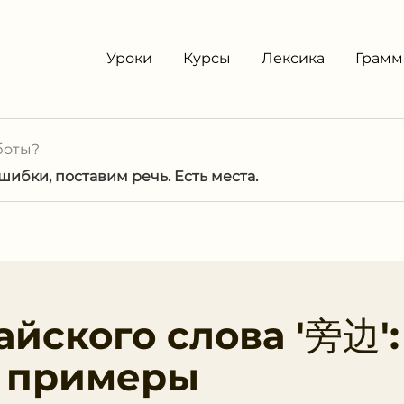
Уроки
Курсы
Лексика
Грамм
боты?
ибки, поставим речь. Есть места.
йского слова '旁边':
и примеры