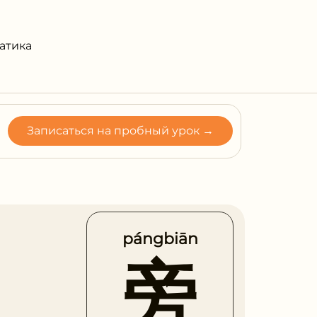
атика
Записаться на пробный урок →
pángbiān
旁