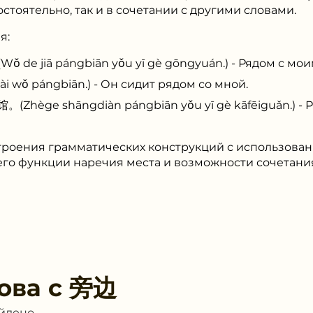
стоятельно, так и в сочетании с другими словами.
я:
iā pángbiān yǒu yī gè gōngyuán.) - Рядом с моим
wǒ pángbiān.) - Он сидит рядом со мной.
e shāngdiàn pángbiān yǒu yī gè kāfēiguǎn.) - Р
троения грамматических конструкций с использован
го функции наречия места и возможности сочетания
ова с
旁边
айдено