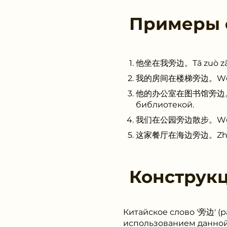
Примеры
他坐在我旁边。Tā zuò zài w
我的房间在楼梯旁边。Wǒ de fán
他的办公室在图书馆旁边。Tā de 
библиотекой.
我们在公园旁边散步。Wǒmen z
这家餐厅在海边旁边。Zhè jiā c
Конструк
Китайское слово '旁边' (
использованием данной 