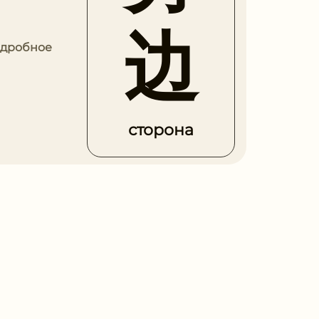
边
Подробное
сторона