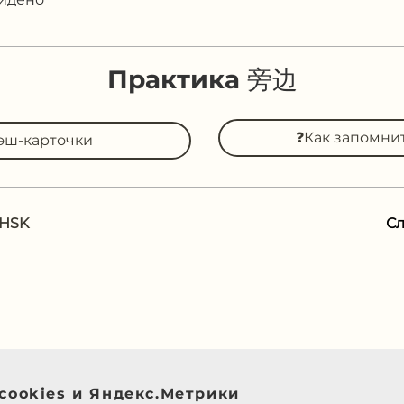
Практика 旁边
❓Как запомни
эш-карточки
 HSK
С
cookies и Яндекс.Метрики