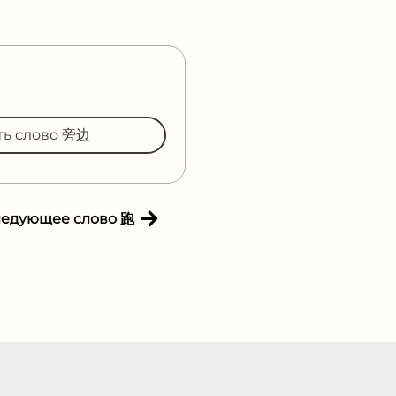
ть слово 旁边
ледующее слово 跑