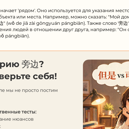
значает 'рядом'. Оно используется для указания мес
бъекта или места. Например, можно сказать: "Мой до
wǒ de jiā zài gōngyuán pángbiān). Также слово '旁边
ния людей в отношении друг друга, например: "Он с
ǒ pángbiān).
орию 旁边?
верьте себя!
ле мы не просто постим
твенные тесты:
мание нюансов
к