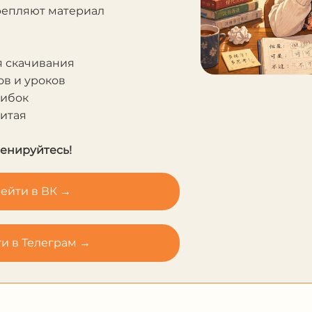
крепляют материал
я скачивания
в и уроков
шибок
Китая
ренируйтесь!
ейти в ВК →
и в Телеграм →