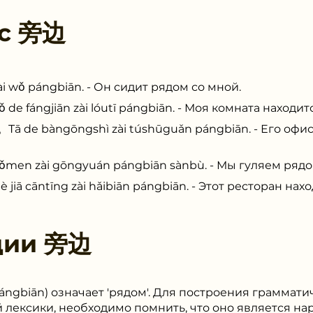
 с
旁边
ǒ pángbiān. - Он сидит рядом со мной.
gjiān zài lóutī pángbiān. - Моя комната находитс
bàngōngshì zài túshūguǎn pángbiān. - Его офис 
ài gōngyuán pángbiān sànbù. - Мы гуляем рядом
āntīng zài hǎibiān pángbiān. - Этот ресторан нахо
ции
旁边
pángbiān) означает 'рядом'. Для построения граммати
лексики, необходимо помнить, что оно является на