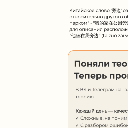
Китайское слово '旁边' о
относительно другого о
парком" - "我的家在公园旁边" (
для описания расположе
"他坐在我旁边" (tā zuò zài w
Поняли те
Теперь про
В ВК и Телеграм-кана
теорию.
Каждый день — качес
✓ Сложные, на пони
✓ С разбором ошибо