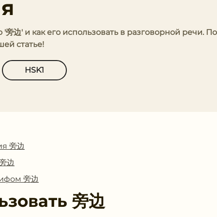
ия
о '旁边' и как его использовать в разговорной речи. 
ей статье!
HSK1
ия 旁边
с 旁边
глифом 旁边
ьзовать
旁边