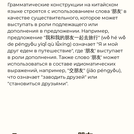
Грамматические конструкции на китайском
языке строятся с использованием слова '朋友' в
качестве существительного, которое может
выступать в роли подлежащего или
дополнения в предложении. Например,
предложение "我和我的朋友一起去旅行" (wǒ hé wǒ
de péngyǒu yīqǐ qù lǚxíng) означает "Я и мой
друг едем в путешествие", где '朋友' выступает
в роли дополнения. Также слово '朋友' может
использоваться в составе идиоматических
выражений, например, "交朋友" (jiāo péngyǒu),
что означает "заводить друзей" или
"становиться друзьями".