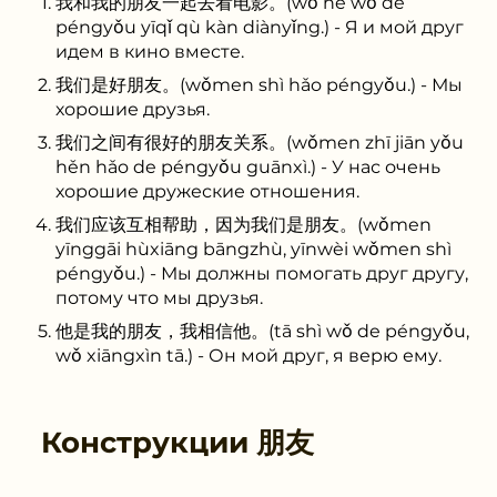
我和我的朋友一起去看电影。(wǒ hé wǒ de
péngyǒu yīqǐ qù kàn diànyǐng.) - Я и мой друг
идем в кино вместе.
我们是好朋友。(wǒmen shì hǎo péngyǒu.) - Мы
хорошие друзья.
我们之间有很好的朋友关系。(wǒmen zhī jiān yǒu
hěn hǎo de péngyǒu guānxì.) - У нас очень
хорошие дружеские отношения.
我们应该互相帮助，因为我们是朋友。(wǒmen
yīnggāi hùxiāng bāngzhù, yīnwèi wǒmen shì
péngyǒu.) - Мы должны помогать друг другу,
потому что мы друзья.
他是我的朋友，我相信他。(tā shì wǒ de péngyǒu,
wǒ xiāngxìn tā.) - Он мой друг, я верю ему.
Конструкции
朋友