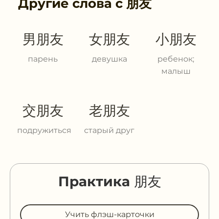
Другие слова с
朋友
男朋友
女朋友
小朋友
парень
девушка
ребенок;
малыш
交朋友
老朋友
подружиться
старый друг
Практика 朋友
Учить флэш-карточки