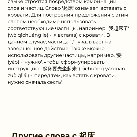
языке строятся посредством комбинации
слов и частиц. Слово '起床' означает 'вставать с
кровати'. Для построения предложения с этим
словом необходимо использовать
соответствующие частицы, например, '我起床了'
(wǒ qǐchuáng le) - 'я встал(а) с кровати'. В
данном случае, частица '了' указывает на
завершенное действие. Также можно
использовать другие частицы, например, '要'
(yào) - 'нужно', чтобы сформулировать
инструкцию: '起床要先坐起来' (qǐchuáng yào xiān
zuò qǐlái) - 'перед тем, как встать с кровати,
нужно сначала сесть'.
Другие слова с
起床