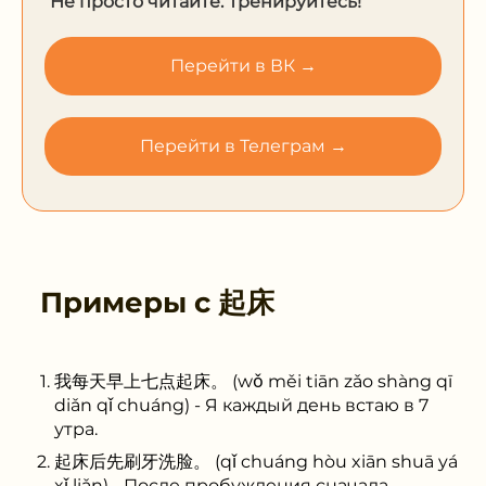
Не просто читайте. Тренируйтесь!
Перейти в ВК →
Перейти в Телеграм →
Примеры с
起床
我每天早上七点起床。 (wǒ měi tiān zǎo shàng qī
diǎn qǐ chuáng) - Я каждый день встаю в 7
утра.
起床后先刷牙洗脸。 (qǐ chuáng hòu xiān shuā yá
xǐ liǎn) - После пробуждения сначала