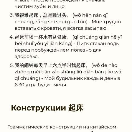
чистим зубы и лицо.
我很难起床，总是睡过头。 (wǒ hěn nán qǐ
chuáng, zǒng shì shuì guò tóu) - Мне трудно
вставать с кровати, я всегда засыпаю.
起床前喝一杯水有益健康。 (qǐ chuáng qián hē yī
bēi shuǐ yǒu yì jiàn kāng) - Пить стакан воды
перед пробуждением полезно для
здоровья.
我的闹钟每天早上六点半叫我起床。 (wǒ de nào
zhōng měi tiān zǎo shàng liù diǎn bàn jiào wǒ
qǐ chuáng) - Мой будильник каждый день в
6:30 утра будит меня.
Конструкции
起床
Грамматические конструкции на китайском