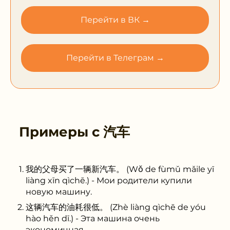
Перейти в ВК →
Перейти в Телеграм →
Примеры с
汽车
我的父母买了一辆新汽车。 (Wǒ de fùmǔ mǎile yī
liàng xīn qìchē.) - Мои родители купили
новую машину.
这辆汽车的油耗很低。 (Zhè liàng qìchē de yóu
hào hěn dī.) - Эта машина очень
экономичная.