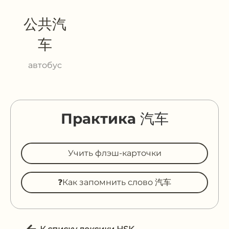
公共汽
车
автобус
Практика 汽车
Учить флэш-карточки
❓Как запомнить слово 汽车