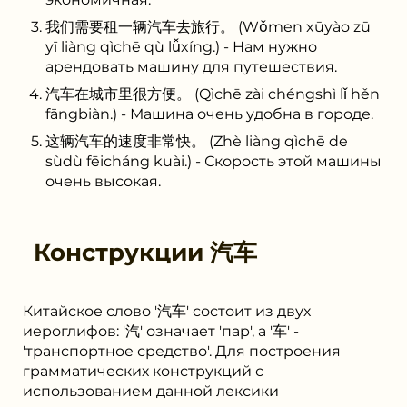
我们需要租一辆汽车去旅行。 (Wǒmen xūyào zū
yī liàng qìchē qù lǚxíng.) - Нам нужно
арендовать машину для путешествия.
汽车在城市里很方便。 (Qìchē zài chéngshì lǐ hěn
fāngbiàn.) - Машина очень удобна в городе.
这辆汽车的速度非常快。 (Zhè liàng qìchē de
sùdù fēicháng kuài.) - Скорость этой машины
очень высокая.
Конструкции
汽车
Китайское слово '汽车' состоит из двух
иероглифов: '汽' означает 'пар', а '车' -
'транспортное средство'. Для построения
грамматических конструкций с
использованием данной лексики